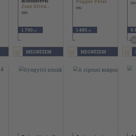
módszerével
Popper Péter
199
José Silva...
1981
1989
1.790
1.480
9.
,-Ft
,-Ft
8
MEGNÉZEM
MEGNÉZEM