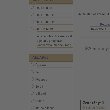
1001 Ft alatt
1-60 találat, összesen 4
1001 - 2000 Ft
2001 - 5000 Ft
Rendez
5000 Ft felett
Ár szerinti szűrésnél csak
a jelenleg kapható
kiadványok jelennek meg.
ÁLLAPOT
Újszerű
Jó
Közepes
Sérült
Változó
Rossz
Zen iránytű
Szung Szán
Kitűnő állapot