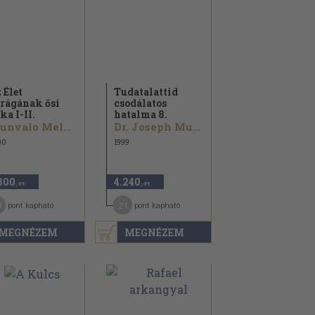
 Élet
Tudatalattid
rágának ősi
csodálatos
tka I-II.
hatalma 8.
Drunvalo Melchizedek
Dr. Joseph Murphy
00
1999
800
4.240
,-Ft
,-Ft
9
21
pont kapható
pont kapható
MEGNÉZEM
MEGNÉZEM