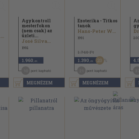
Agykontroll
Ezoterika - Titkos
A
mesterfokon
tanok
gy
(nem csak) az
Hans-Peter Waldrich
üzleti...
Dr. Joseph Murphy
1991
200
José Silva...
1992
1.740 Ft
20
1.960
1.390
4.
,-Ft
,-Ft
10
21
3
pont kapható
pont kapható
MEGNÉZEM
MEGNÉZEM