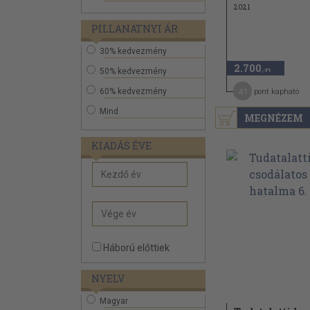
2021
PILLANATNYI ÁR
30% kedvezmény
2.700
50% kedvezmény
,-Ft
60% kedvezmény
41
pont kapható
Mind
MEGNÉZEM
KIADÁS ÉVE
Háború előttiek
NYELV
Magyar