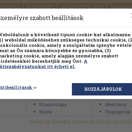
TÁRUHÁZ
ELŐJEGYZÉS
AJÁNDÉKUTALVÁNY
Partnerün
SZÁLLÍTÁS
SEGÍTSÉG
Személyre szabott beállítások
1.
Részletes kereső
Témaköri fa
eboldalunk a következő típusú cookie-kat alkalmazza:
1) weboldal működéséhez szükséges technikai cookie, (2
KIADV
unkcionális cookie, amely a szolgáltatás igénybe vételé
LEGNA
eszi az Ön számára könnyebbé és gyorsabbá, (3)
arketing cookie, amely alapján személyre szabott
PILLANATNYI ÁRAINK
FENNTARTHATÓ OLVASMÁN
irdetésekkel kereshetjük meg Önt.
A
ütiszabályzatunkat itt érheti el.
>
Paratudományok
>
Terápiák
ütibeállítások
HOZZÁJÁRULOK
Kineziológia
Meditáció
Kövek
Öngyógyítás
Terápiák témakör művei, könyvek, haszná