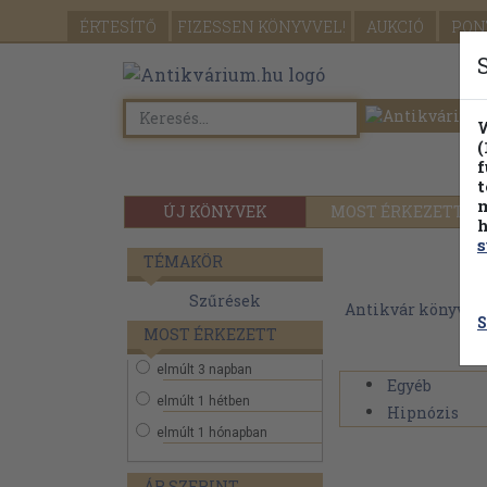
ÉRTESÍTŐ
FIZESSEN
KÖNYVVEL!
AUKCIÓ
PON
W
(
f
t
m
ÚJ KÖNYVEK
MOST ÉRKEZETT
h
s
TÉMAKÖR
Szűrések
Antikvár könyvek
S
MOST ÉRKEZETT
elmúlt 3 napban
Egyéb
elmúlt 1 hétben
Hipnózis
elmúlt 1 hónapban
ÁR SZERINT