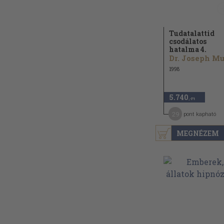
Tudatalattid
csodálatos
hatalma 4.
1998
5.740
,-Ft
29
pont kapható
MEGNÉZEM