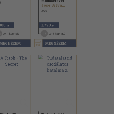
módszerével
3
José Silva...
1990
800
1.790
,-Ft
,-Ft
8
16
pont kapható
pont kapható
MEGNÉZEM
MEGNÉZEM