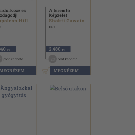
ndolkozz és
A teremtő
zdagodj!
képzelet
poleon Hill
Shakti Gawain
3
1992
340
2.480
,-Ft
,-Ft
7
20
pont kapható
pont kapható
MEGNÉZEM
MEGNÉZEM