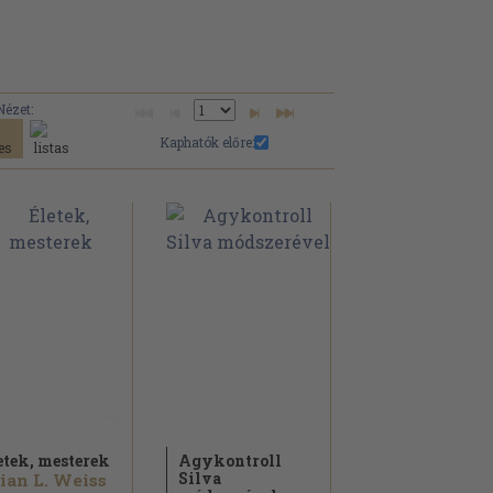
Nézet:
Kaphatók előre:
etek, mesterek
Agykontroll
Silva
ian L. Weiss