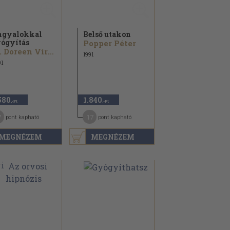
ngyalokkal
Belső utakon
ógyítás
Popper Péter
Dr. Doreen Virtue
1991
1
580
1.840
,-Ft
,-Ft
7
17
pont kapható
pont kapható
MEGNÉZEM
MEGNÉZEM