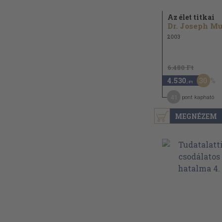
Az élet titkai
2003
6.480 Ft
30
4.530
,-Ft
41
pont kapható
MEGNÉZEM