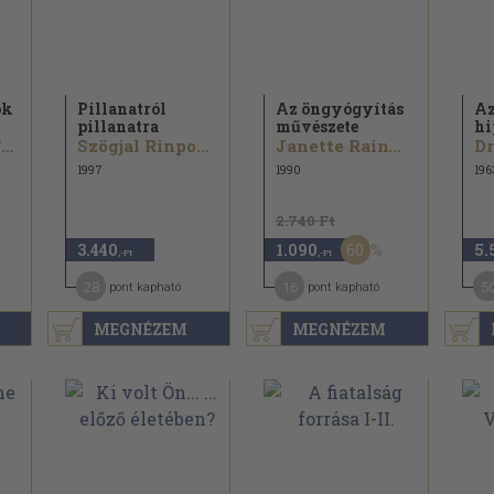
ok
Pillanatról
Az öngyógyítás
Az
pillanatra
művészete
hi
Dr. Völgyesi Ferenc
Szögjal Rinpocse
Janette Rainwater
1997
1990
196
2.740 Ft
60
3.440
1.090
5.
,-Ft
,-Ft
28
16
5
pont kapható
pont kapható
MEGNÉZEM
MEGNÉZEM