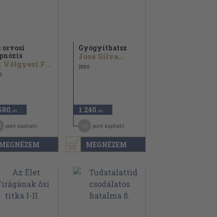
 orvosi
Gyógyíthatsz
pnózis
José Silva...
Dr. Völgyesi Ferenc
1990
3
580
1.240
,-Ft
,-Ft
0
10
pont kapható
pont kapható
MEGNÉZEM
MEGNÉZEM