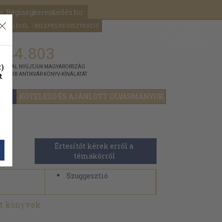
k: Régiségkereskedés.hu
A kosaram
HÍRLEVÉL
BELÉPÉS/REGISZTRÁCIÓ
MÉG
0
5000
Ft
144.803
)
ÁNNYAL NYÚJTJUK MAGYARORSZÁG
t
GYOBB ANTIKVÁR KÖNYV-KÍNÁLATÁT
YOK
KÖTELEZŐ ÉS AJÁNLOTT OLVASMÁNYOK
Értesítőt kérek erről a 
témakörről
Szuggesztió
lt könyvek