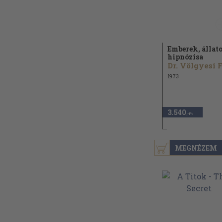
Emberek, állat
hipnózisa
1973
3.540
,-Ft
MEGNÉZEM