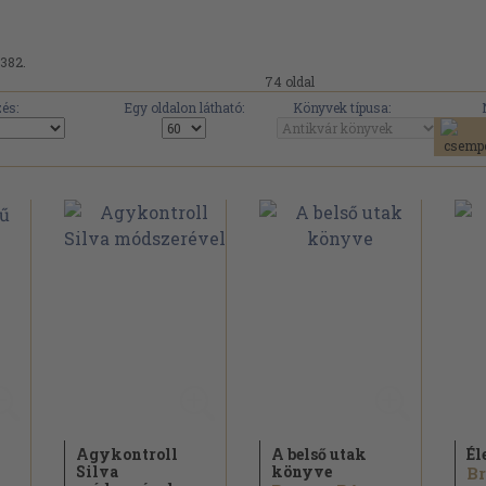
.382.
74 oldal
és:
Egy oldalon látható:
Könyvek típusa:
Agykontroll
A belső utak
Él
Silva
könyve
Br