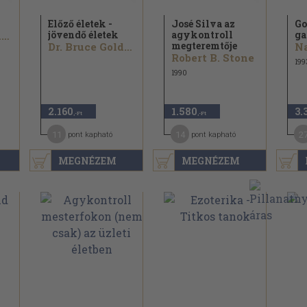
Előző életek -
José Silva az
Go
jövendő életek
agykontroll
ga
Dr. Joseph Murphy
megteremtője
Dr. Bruce Goldberg
Na
Robert B. Stone
199
1990
2.160
1.580
3.
,-Ft
,-Ft
11
14
2
pont kapható
pont kapható
MEGNÉZEM
MEGNÉZEM