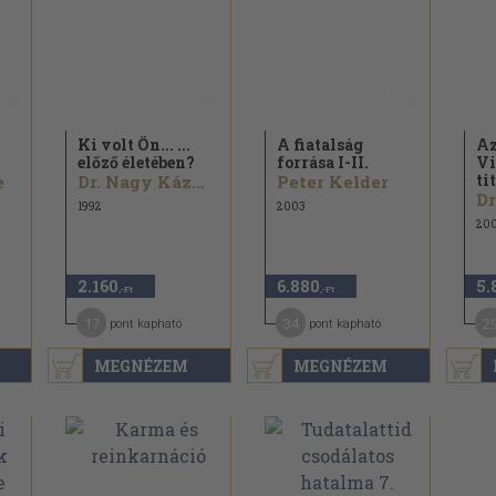
Ki volt Ön... ...
A fiatalság
Az
előző életében?
forrása I-II.
Vi
ti
e
Dr. Nagy Kázmér
Peter Kelder
1992
2003
20
2.160
6.880
5.
,-Ft
,-Ft
17
34
2
pont kapható
pont kapható
MEGNÉZEM
MEGNÉZEM