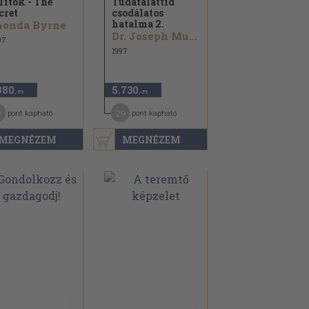
Titok - The
Tudatalattid
cret
csodálatos
hatalma 2.
honda Byrne
Dr. Joseph Murphy
07
1997
880
5.730
,-Ft
,-Ft
9
29
pont kapható
pont kapható
MEGNÉZEM
MEGNÉZEM