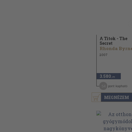
A Titok - The
Secret
Rhonda Byrn
2007
3.580
,-Ft
54
pont kapható
MEGNÉZEM