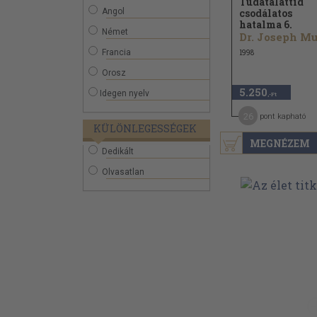
Tudatalattid
Angol
csodálatos
hatalma 6.
Német
Francia
1998
Orosz
5.250
Idegen nyelv
,-Ft
26
pont kapható
KÜLÖNLEGESSÉGEK
MEGNÉZEM
Dedikált
Olvasatlan