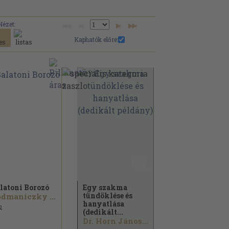
Nézet:
Kaphatók előre:
latoni Borozó
Egy szakma
tündöklése és
Podmaniczky Szilárd
hanyatlása
2
(dedikált...
Dr. Horn János...