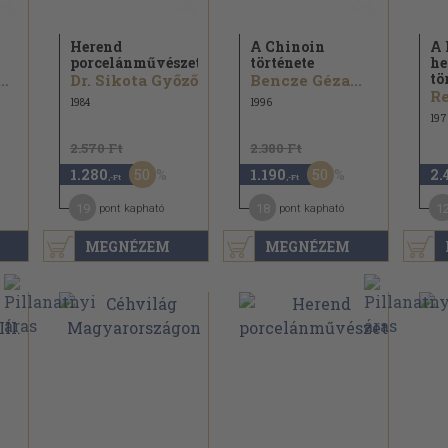
Herend
A Chinoin
A 
porcelánművészete
története
h
tö
Kasza Sándor
Dr. Sikota Győző
Bencze Géza...
Re
1984
1996
197
2.570 Ft
2.380 Ft
50
50
1.280
1.190
2.
,-Ft
,-Ft
19
18
1
pont kapható
pont kapható
MEGNÉZEM
MEGNÉZEM