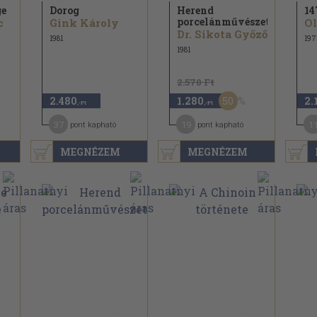
ge
Dorog
Herend
14
porcelánművészete
c
Gink Károly
Ol
Dr. Sikota Győző
1981
197
1981
2.570 Ft
50
2.480
1.280
2.
,-Ft
,-Ft
37
19
1
pont kapható
pont kapható
MEGNÉZEM
MEGNÉZEM