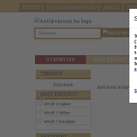
ÉRTESÍTŐ
FIZESSEN
KÖNYVVEL!
AUKCIÓ
PON
W
(
f
t
m
ÚJ KÖNYVEK
MOST ÉRKEZETT
h
s
TÉMAKÖR
Szűrések
Antikvár könyvek
S
MOST ÉRKEZETT
elmúlt 3 napban
elmúlt 1 hétben
elmúlt 1 hónapban
ÁR SZERINT