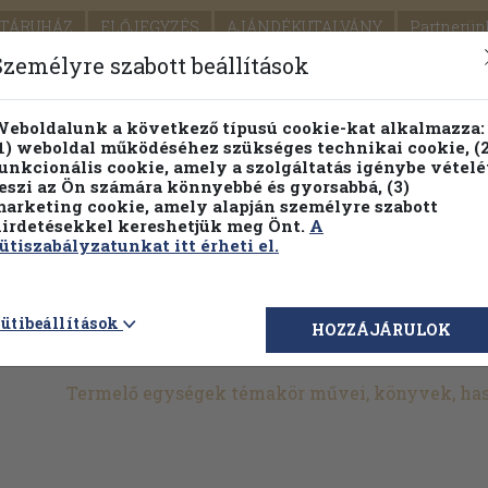
TÁRUHÁZ
ELŐJEGYZÉS
AJÁNDÉKUTALVÁNY
Partnerün
SZÁLLÍTÁS
SEGÍTSÉG
Személyre szabott beállítások
1.
Részletes kereső
Témaköri fa
eboldalunk a következő típusú cookie-kat alkalmazza:
1) weboldal működéséhez szükséges technikai cookie, (2
KIADV
unkcionális cookie, amely a szolgáltatás igénybe vételé
LEGNA
eszi az Ön számára könnyebbé és gyorsabbá, (3)
arketing cookie, amely alapján személyre szabott
PILLANATNYI ÁRAINK
FENNTARTHATÓ OLVASMÁN
irdetésekkel kereshetjük meg Önt.
A
ütiszabályzatunkat itt érheti el.
>
Helytörténet
>
Helyismeret
>
Termelő egységek
ütibeállítások
HOZZÁJÁRULOK
Termelő egységek témakör művei, könyvek, ha