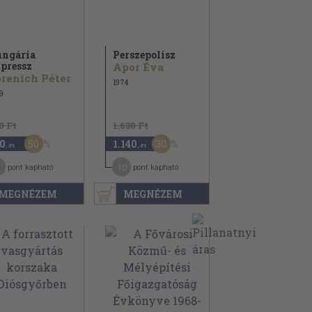
ngária
Perszepolisz
pressz
Apor Éva
renich Péter
1974
9
0 Ft
1.630 Ft
50
30
0
1.140
,-Ft
,-Ft
10
pont kapható
pont kapható
MEGNÉZEM
MEGNÉZEM