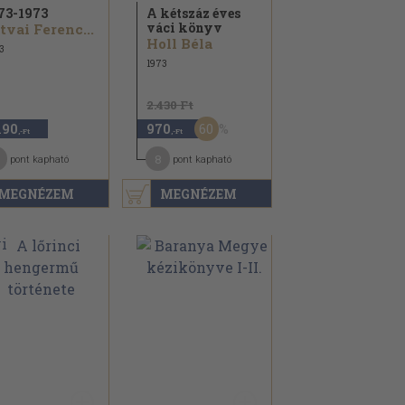
73-1973
A kétszáz éves
váci könyv
tvai Ferenc...
Holl Béla
3
1973
2.430 Ft
60
190
970
,-Ft
,-Ft
1
8
pont kapható
pont kapható
MEGNÉZEM
MEGNÉZEM