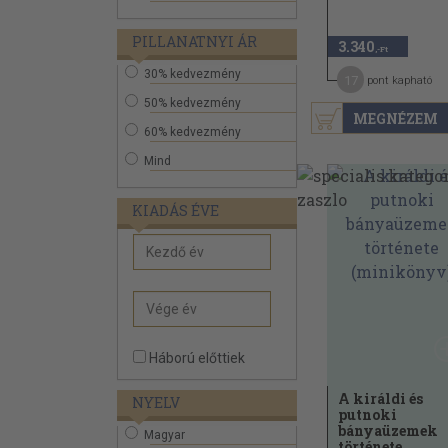
PILLANATNYI ÁR
3.340
,-Ft
30% kedvezmény
17
pont kapható
50% kedvezmény
MEGNÉZEM
60% kedvezmény
Mind
KIADÁS ÉVE
Háború előttiek
A királdi és
NYELV
putnoki
bányaüzemek
Magyar
története...