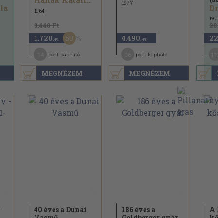
Hanák Katalin...
1977
la
Dr
1964
197
3.440 Ft
28
50
1.720
4.490
22
,-Ft
,-Ft
14
36
11
pont kapható
pont kapható
MEGNÉZEM
MEGNÉZEM
-
40 éves a Dunai
186 éves a
A 
Vasmű
Goldberger gyár
kő