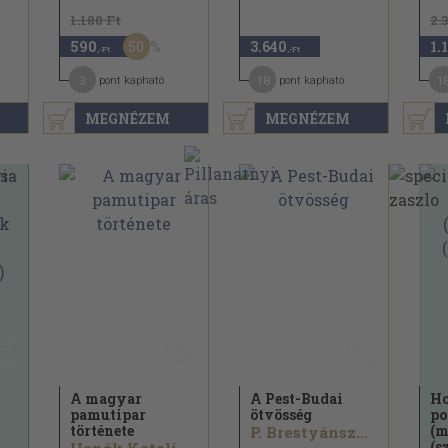
1.180 Ft
2.
50
590
3.640
1.
,-Ft
,-Ft
3
18
1
pont kapható
pont kapható
MEGNÉZEM
MEGNÉZEM
A magyar
A Pest-Budai
Ho
pamutipar
ötvösség
po
története
(m
P. Brestyánszky Ilona
(s