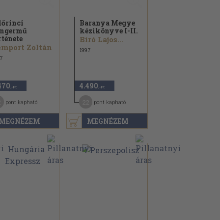
lőrinci
Baranya Megye
engermű
kézikönyve I-II.
rténete
Bíró Lajos...
mport Zoltán
1997
7
470
4.490
,-Ft
,-Ft
2
22
pont kapható
pont kapható
MEGNÉZEM
MEGNÉZEM