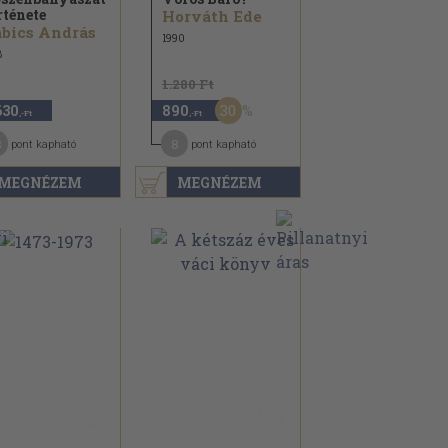
rténete
Horváth Ede
bics András
1990
8
1.280 Ft
30
630
890
,-Ft
,-Ft
3
8
pont kapható
pont kapható
MEGNÉZEM
MEGNÉZEM