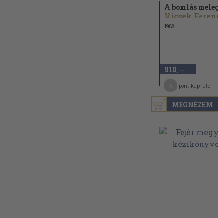
A bomlás mele
Vicsek Feren
1988
910
,-Ft
5
pont kapható
MEGNÉZEM