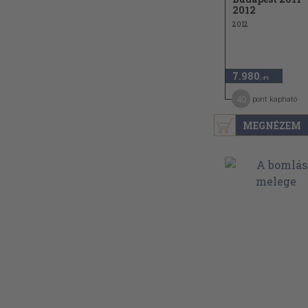
2012
2012
7.980
,-Ft
40
pont kapható
MEGNÉZEM