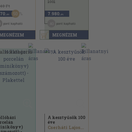
2002
340 Ft
50
170
7.980
,-Ft
,-Ft
8
40
pont kapható
pont kapható
MEGNÉZEM
MEGNÉZEM
llóházi
A kesztyűsök 100
rcelán
éve
inikönyv)
Cserháti Lajos...
zámozott) -...