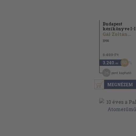
Budapest
kézikönyve I-I
Gál Zoltán...
1998
6.480 Ft
50
3.240
,-Ft
26
pont kapható
MEGNÉZEM