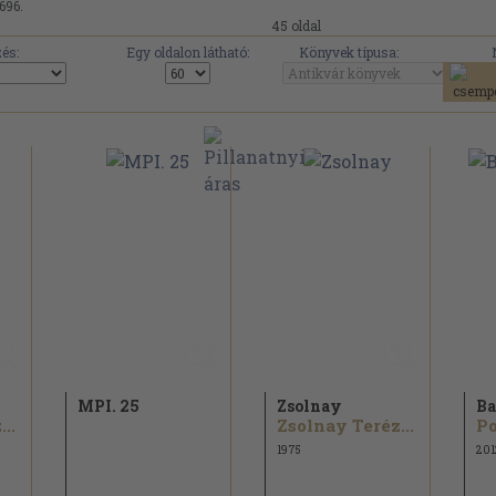
696.
45 oldal
és:
Egy oldalon látható:
Könyvek típusa:
MPI. 25
Zsolnay
Ba
..
Zsolnay Teréz...
1975
201