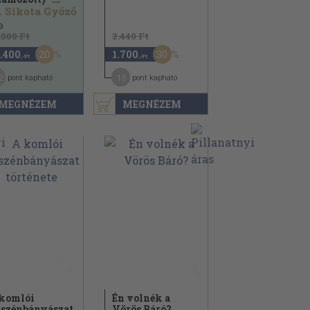
. Sikota Győző
9
.000 Ft
2.440 Ft
20
30
.400
1.700
,-Ft
,-Ft
2
15
pont kapható
pont kapható
MEGNÉZEM
MEGNÉZEM
komlói
Én volnék a
szénbányászat
Vörös Báró?