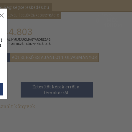
k: Régiségkereskedés.hu
A kosaram
HÍRLEVÉL
BELÉPÉS/REGISZTRÁCIÓ
MÉG
0
5000
Ft
144.803
)
ÁNNYAL NYÚJTJUK MAGYARORSZÁG
t
GYOBB ANTIKVÁR KÖNYV-KÍNÁLATÁT
YOK
KÖTELEZŐ ÉS AJÁNLOTT OLVASMÁNYOK
Értesítőt kérek erről a 
témakörről
sznált könyvek