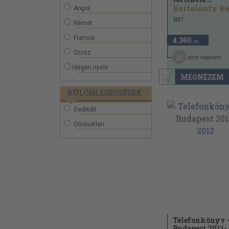
Bertalanfy Bé
Angol
1987
Német
Francia
4.360
,-Ft
Orosz
22
pont kapható
Idegen nyelv
MEGNÉZEM
KÜLÖNLEGESSÉGEK
Dedikált
Olvasatlan
Telefonkönyv 
Budapest 2011-