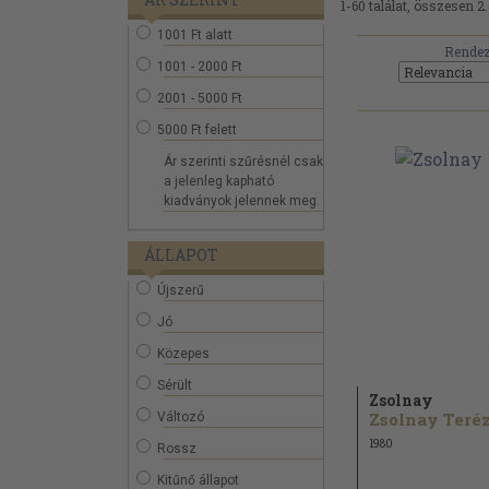
1-60 találat, összesen 2.
1001 Ft alatt
Rendez
1001 - 2000 Ft
2001 - 5000 Ft
5000 Ft felett
Ár szerinti szűrésnél csak
a jelenleg kapható
kiadványok jelennek meg.
ÁLLAPOT
Újszerű
Jó
Közepes
Sérült
Zsolnay
Zsolnay Teréz.
Változó
1980
Rossz
Kitűnő állapot