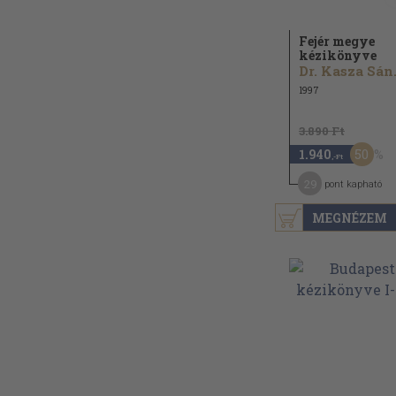
Fejér megye
kézikönyve
Dr. 
1997
3.890 Ft
50
1.940
,-Ft
29
pont kapható
MEGNÉZEM