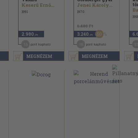
tö
Keserű Ernő...
Jenei Károly...
Ba
1991
1970
195
6.480 Ft
50
2.980
3.240
6.
,-Ft
,-Ft
15
16
3
pont kapható
pont kapható
MEGNÉZEM
MEGNÉZEM