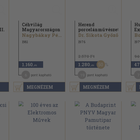
Céhvilág
Herend
Hu
II.
Magyarországon
porcelánművészete
Ex
Nagybákay Péter
Dr. Sikota Győző
Bo
1981
1976
197
2.570 Ft
94
50
1.160
1.280
47
,-Ft
,-Ft
6
19
7
pont kapható
pont kapható
MEGNÉZEM
MEGNÉZEM