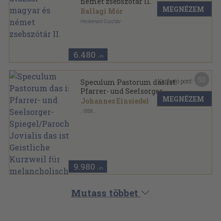
német zsebszótár II.
MEGNÉZEM
Ballagi Mór
Heckenast Gusztáv
Könyvkötői vászonkötés
,
368
oldal
6.480
,-Ft
50
Kapható pont:
Speculum Pastorum das ist:
Pfarrer- und Seelsorger-
MEGNÉZEM
Spiegel/Parochus Jovialis das
Johannes Einsiedel
ist: Geistliche Kurzweil für
,
1858
melancholisches und
Könyvkötői kötés
,
715
oldal
langweiliges Gemüth
(gótbetűs)
9.980
,-Ft
Mutass többet