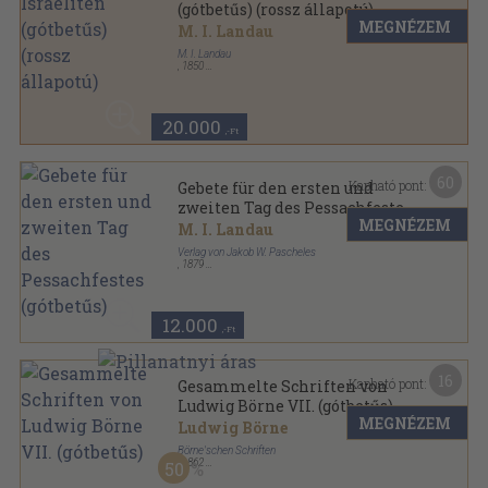
(gótbetűs) (rossz állapotú)
MEGNÉZEM
M. I. Landau
M. I. Landau
,
1850
Bársony
,
438
oldal
20.000
,-Ft
60
Kapható pont:
Gebete für den ersten und
zweiten Tag des Pessachfestes
MEGNÉZEM
(gótbetűs)
M. I. Landau
Verlag von Jakob W. Pascheles
,
1879
Aranyozott kiadói egész vászonkötés
,
240
oldal
Fest Gebete sorozat
12.000
,-Ft
16
Kapható pont:
Gesammelte Schriften von
Ludwig Börne VII. (gótbetűs)
MEGNÉZEM
Ludwig Börne
Börne'schen Schriften
,
1862
50
Vászon
,
409
oldal
Gesammelte Schriften von Ludwig Börne sorozat