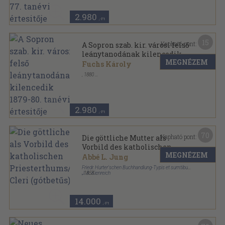
2.980
,-Ft
15
Kapható pont:
A Sopron szab. kir. városi felső
leánytanodának kilencedik
MEGNÉZEM
1879-80. tanévi értesitője
Fuchs Károly
,
1880
Varrott papírkötés
,
58
oldal
A Sopron szab. kir. városi felső leánytanodának
értesitője sorozat
2.980
,-Ft
70
Kapható pont:
Die göttliche Mutter als
Vorbild des katholischen
MEGNÉZEM
Priesterthums/Speculum
Abbé L. Jung
Cleri (gótbetűs)
Friedr. Hurter'schen Buchhandlung-Typis et sumtibus
J. A. Kienreich
,
1853
Könyvkötői kötés
,
193
oldal
14.000
,-Ft