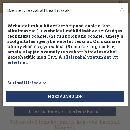
0
Toggle
Főmenü
Könyveink
navigation
Személyre szabott beállítások
Weboldalunk a következő típusú cookie-kat
alkalmazza: (1) weboldal működéséhez szükséges
technikai cookie, (2) funkcionális cookie, amely a
szolgáltatás igénybe vételét teszi az Ön számára
könnyebbé és gyorsabbá, (3) marketing cookie,
amely alapján személyre szabott hirdetésekkel
kereshetjük meg Önt.
A sütiszabályzatunkat itt
érheti el.
Sütibeállítások
HOZZÁJÁRULOK
Antikvár könyvek
>
Idegennyelv
>
Antik könyvek
>
Többnyelvű
Értesítőt kérek erről a témakörről
Többnyelvű témakör művei, könyvek, használt
könyvek