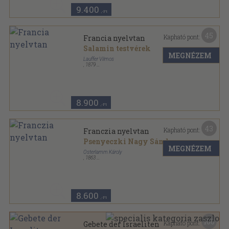
9.400
,-Ft
45
Kapható pont:
Francia nyelvtan
Salamin testvérek
MEGNÉZEM
Lauffer Vilmos
,
1879
Könyvkötői vászonkötés
,
598
oldal
8.900
,-Ft
43
Kapható pont:
Franczia nyelvtan
Psenyeczki Nagy Sándor
MEGNÉZEM
Osterlamm Károly
,
1863
Félvászon
,
310
oldal
8.600
,-Ft
100
Kapható pont:
Gebete der Israeliten