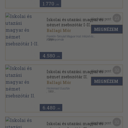
1.770
,-Ft
23
Kapható pont:
Iskolai és utazási magyar és
német zsebszótár I-II.
MEGNÉZEM
Ballagi Mór
Franklin-Társulat Magyar Irod. Intézet és
Könyvnyomda
,
1899
Félbőr
,
760
oldal
4.580
,-Ft
32
Kapható pont:
Iskolai és utazási magyar és
német zsebszótár II.
MEGNÉZEM
Ballagi Mór
Heckenast Gusztáv
,
1869
Könyvkötői vászonkötés
,
368
oldal
6.480
,-Ft
32
Kapható pont:
Iskolai és utazási magyar és