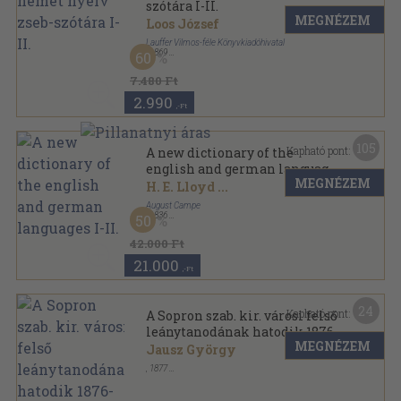
szótára I-II.
MEGNÉZEM
Loos József
Lauffer Vilmos-féle Könyvkiadóhivatal
,
1869
60
Könyvkötői vászonkötés
,
911
oldal
7.480 Ft
2.990
,-Ft
105
Kapható pont:
A new dictionary of the
english and german languages
MEGNÉZEM
I-II.
H. E. Lloyd
...
August Campe
,
1836
50
Könyvkötői kötés
,
550
oldal
42.000 Ft
21.000
,-Ft
24
Kapható pont:
A Sopron szab. kir. városi felső
leánytanodának hatodik 1876-
MEGNÉZEM
77. tanévi értesitője
Jausz György
,
1877
Könyvkötői papírkötés
,
39
oldal
A Sopron szab. kir. városi felső leánytanodának
értesitője sorozat