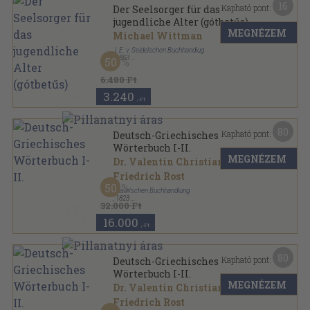
16
Kapható pont:
Der Seelsorger für das
jugendliche Alter (gótbetűs)
MEGNÉZEM
Michael Wittman
J. E. v. Seidelschen Buchhandlug
,
1853
50
Könyvkötői kötés
,
216
oldal
Confessarius sorozat
6.480 Ft
3.240
,-Ft
80
Kapható pont:
Deutsch-Griechisches
Wörterbuch I-II.
MEGNÉZEM
Dr. Valentin Christian
Friedrich Rost
50
Enslin'schen Buchhandlung
,
1823
32.000 Ft
Aranyozott félbőr kötés
,
858
oldal
16.000
,-Ft
80
Kapható pont:
Deutsch-Griechisches
Wörterbuch I-II.
MEGNÉZEM
Dr. Valentin Christian
Friedrich Rost