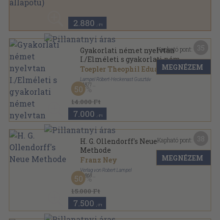
Könyvkötői kötés
,
216
oldal
2.880
,-Ft
35
Kapható pont:
Gyakorlati német nyelvtan
I./Elméleti s gyakorlati német
MEGNÉZEM
nyelvtan
Toepler Theophil Eduard
...
Lampel Róbert-Heckenast Gusztáv
,
1871
50
Könyvkötői kötés
,
464
oldal
14.000 Ft
7.000
,-Ft
38
Kapható pont:
H. G. Ollendorff's Neue
Methode
MEGNÉZEM
Franz Ney
Verlag von Robert Lampel
,
1868
50
Könyvkötői kötés
,
488
oldal
15.000 Ft
7.500
,-Ft