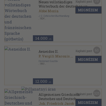
70
Kapható pont:
Neues vollständiges
Wörterbuch der deutschen und
MEGNÉZEM
fränzösischen Sprache
Abbé Mozin
(gótbetűs)
J. G. Cotta'schen Buchhandlung
,
1824
Könyvkötői vászonkötés
,
1213
oldal
14.000
,-Ft
60
Kapható pont:
Aeneidos II.
P. Vergili Maronis
...
MEGNÉZEM
Heckenast Gusztáv
,
1863
Aranyozott félbőr kötés
,
192
oldal
12.000
,-Ft
325
Kapható pont:
Allgemeines Griechisch-
Deutsches und Deutsch-
MEGNÉZEM
Griechisches Handwörterbuch
Joh. Friedrich Jacob