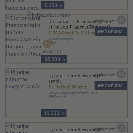
6.000
,-Ft
160
Kapható pont:
Dictionnaire Francais-Italien
et Italien-Francais/Dizionario
MEGNÉZEM
Italiano-Francese e Francese-
F. D' Alberti Da Villeneuve
...
Italiano
Alphonse Berenguier
,
1834
50
Könyvkötői kötés
,
910
oldal
64.000 Ft
32.000
,-Ft
80
Kapható pont:
Uj teljes német és magyar
szótár
MEGNÉZEM
Dr. Ballagi Móricz
...
Franklin-Társulat Magyar Irodalmi Int. és
Könyvnyomda
,
1873
Félbőr
,
863
oldal
16.000
,-Ft
120
Kapható pont:
Uj teljes német és magyar