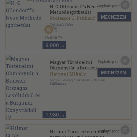
45
Kapható pont:
H. G. Ollendorff's Neue
Methode (gótbetűs)
MEGNÉZEM
Professor J. Frühauf
Carl Jügel's Verlag
,
1851
50
Könyvkötői kötés
,
598
oldal
H. G. Ollendorff's italienische Grammatik sorozat
18.000 Ft
9.000
,-Ft
40
Kapható pont:
Magyar Történelmi
Okmánytár, a Brüsseli
MEGNÉZEM
Országos Levéltárból és a
Hatvani Mihály
Burgundi Könyvtárból IV.
Magyar Tudományos Akademia Történelmi
Bizottmánya
,
1859
Könyvkötői vászonkötés
,
323
oldal
Magyar történelmi emlékek-Monumenta Hungariae
Historica sorozat
7.980
,-Ft
75
Kapható pont:
Hilmar Curas erleichterte,