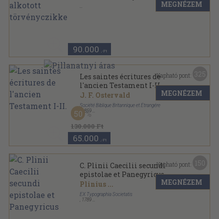
MEGNÉZEM
Könyvkötői kötés
,
242
oldal
90.000
,-Ft
325
Kapható pont:
Les saintes écritures de
l'ancien Testament I-II.
MEGNÉZEM
J. F. Ostervald
Société Biblique Britannique et Étrangére
,
1859
50
Bőr
,
2048
oldal
130.000 Ft
65.000
,-Ft
150
Kapható pont:
C. Plinii Caecilii secundi
epistolae et Panegyricus
MEGNÉZEM
Plinius
...
EX Typographia Societatis
,
1789
Könyvkötői kötés
,
338
oldal