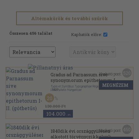
Altémakörök és további szűrök
Összesen 456 találat
Kaphatók előre:
520
Kapható pont:
Gradus ad Parnassum sive
synonymorum epithetorum I-
MEGNÉZEM
II. (gótbetűs)
Typis et Sumtibus Typographiae Regiae Scientiarum
Universitatis Hungaricae
,
1827
Félbőr
,
1928
oldal
20
130.000 Ft
104.000
,-Ft
450
Kapható pont:
1840dik évi országgyülésen
alkotott törvényczikkelyek