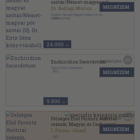
szótár/Német-magyar pót-
MEGNÉZEM
szótár (Ifj. Dr. Entz Géza
Dr. Ballagi Móricz
...
könyvtárából)
Franklin-Társulat Magyar Irodalmi Int. és
Könyvnyomda
,
1874
Félbőr
,
1001
oldal
24.000
,-Ft
49
Kapható pont:
Enchiridion Sacerdotum
Typis Victoris Sauervein
MEGNÉZEM
,
1872
Könyvkötői kötés
,
122
oldal
9.800
,-Ft
225
Kapható pont:
Felséges Első Ferentz Austriai
császár, Magyar, és Cseh ország
MEGNÉZEM
koronás királyától Posony
I. Ferenc József
szabad királyi városába 1825-
,
1827