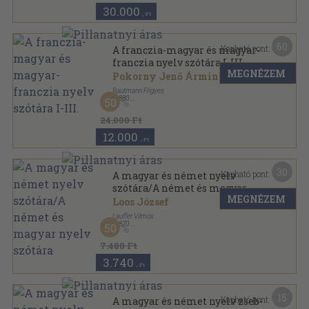
30.000
,-Ft
60
Kapható pont:
A franczia-magyar és magyar-
franczia nyelv szótára I-III.
MEGNÉZEM
Pokorny Jenő Ármin
...
Rautmann Frigyes
,
1880
50
Könyvkötői kötés
,
1564
oldal
24.000 Ft
12.000
,-Ft
30
Kapható pont:
A magyar és német nyelv
szótára/A német és magyar
MEGNÉZEM
nyelv szótára
Loos József
Lauffer Vilmos
,
1870
50
Könyvkötői vászonkötés
,
1013
oldal
7.480 Ft
3.740
,-Ft
15
Kapható pont:
A magyar és német nyelv zseb-