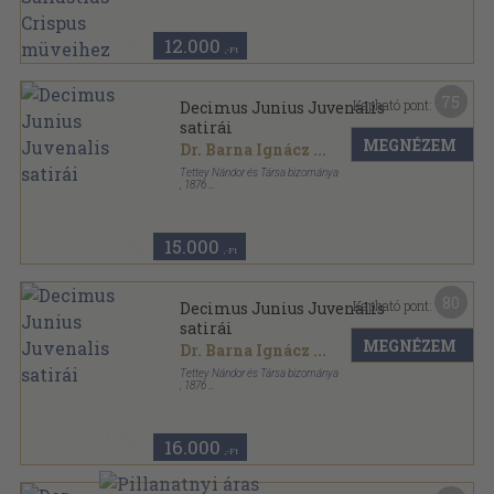
12.000
,-Ft
75
Kapható pont:
Decimus Junius Juvenalis
satirái
MEGNÉZEM
Dr. Barna Ignácz
...
Tettey Nándor és Társa bizománya
,
1876
Könyvkötői papírkötés
,
237
oldal
15.000
,-Ft
80
Kapható pont:
Decimus Junius Juvenalis
satirái
MEGNÉZEM
Dr. Barna Ignácz
...
Tettey Nándor és Társa bizománya
,
1876
Könyvkötői vászonkötés
,
237
oldal
16.000
,-Ft