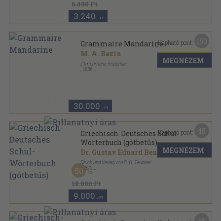
6.480 Ft
3.240
,-Ft
150
Kapható pont:
Grammaire Mandarine
M. A. Bazin
MEGNÉZEM
L'Imprimerie Impériale
,
1856
Könyvkötői kötés
,
122
oldal
30.000
,-Ft
45
Kapható pont:
Griechisch-Deutsches Schul-
Wörterbuch (gótbetűs)
MEGNÉZEM
Dr. Gustav Eduard Benseler
Druck und Verlag von B. G. Teubner
,
1872
50
Félbőr
,
852
oldal
18.000 Ft
9.000
,-Ft
30