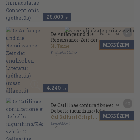
28.000
,-Ft
21
Kapható pont:
De Anfänge und die
Renaissance-Zeit der
MEGNÉZEM
englischen Literatur
H. Taine
(gótbetűs) (rossz állapotú)
Ernst Julius Günther
,
1878
Bőr
,
749
oldal
Geschichte der englischen Literatur sorozat
4.240
,-Ft
60
Kapható pont:
De Catilinae coniuratione et
De bello iugurthino/Kézi
MEGNÉZEM
szótár C. Sallustius Crispus
Cai Sallusti Crispi
...
müveihez
Lampel Róbert
,
1865
Könyvkötői vászonkötés
,
379
oldal