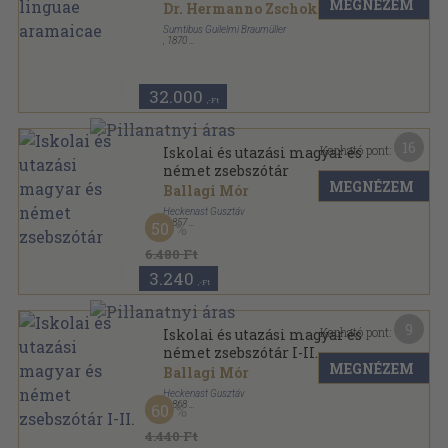
MEGNÉZEM
Dr. Hermanno Zschokke
Sumtibus Guilelmi Braumüller
,
1870
Könyvkötői kötés
,
160
oldal
32.000
,-Ft
16
Kapható pont:
Iskolai és utazási magyar és
német zsebszótár
MEGNÉZEM
Ballagi Mór
Heckenast Gusztáv
,
1857
50
Könyvkötői vászonkötés
,
408
oldal
6.480 Ft
3.240
,-Ft
9
Kapható pont:
Iskolai és utazási magyar és
német zsebszótár I-II.
MEGNÉZEM
Ballagi Mór
Heckenast Gusztáv
,
1868
60
Könyvkötői kötés
,
776
oldal
4.440 Ft