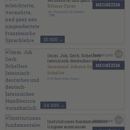
vermehrte, und ganz neu
MEGNÉZEM
umgearbeitete französische
Hilmar Curas
Sprachlehre
Joh. Thomas Edl. von Trattnern
,
1788
Varrott keménykötés
,
543
oldal
15.000
,-Ft
120
Kapható pont:
Imm. Joh. Gerh. Schellers
lateinisch-deutsches und
MEGNÉZEM
deutsch-lateinisches
Immanuel Johann Gerhard
Handlexicon vornehmlich für
Scheller
...
Schulen I. (töredék) (gótbetűs)
B. Ph. Bauer-Anton Strauss
Könyvkötői vászonkötés
,
824
oldal
24.000
,-Ft
160
Kapható pont:
Institutiones fundamentales
linguae aramaicae