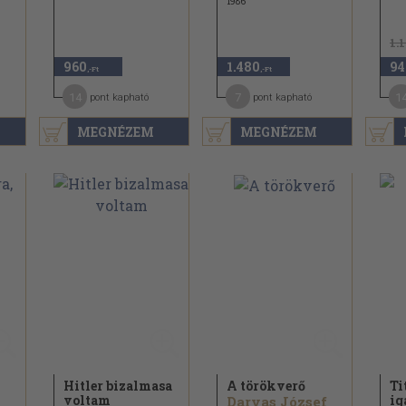
1986
1.
960
1.480
94
,-Ft
,-Ft
14
7
1
pont kapható
pont kapható
MEGNÉZEM
MEGNÉZEM
Hitler bizalmasa
A törökverő
Ti
voltam
ig
Darvas József