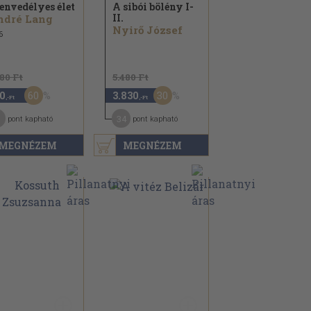
envedélyes élet
A sibói bölény I-
II.
ndré Lang
Nyirő József
6
180 Ft
5.480 Ft
60
30
0
3.830
,-Ft
,-Ft
34
pont kapható
pont kapható
MEGNÉZEM
MEGNÉZEM