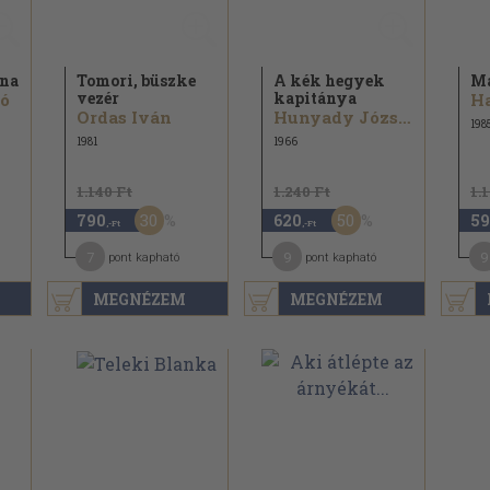
nna
Tomori, büszke
A kék hegyek
Ma
vezér
kapitánya
ló
Ha
Ordas Iván
Hunyady József
198
1981
1966
1.140 Ft
1.240 Ft
1.
30
50
790
620
59
,-Ft
,-Ft
7
9
9
pont kapható
pont kapható
MEGNÉZEM
MEGNÉZEM