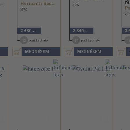
Di
ertész Erzsébet
Hermann Rauschning
1938
Pa
1970
20
2.480
2.840
3.
,-Ft
,-Ft
12
14
1
pont kapható
pont kapható
MEGNÉZEM
MEGNÉZEM