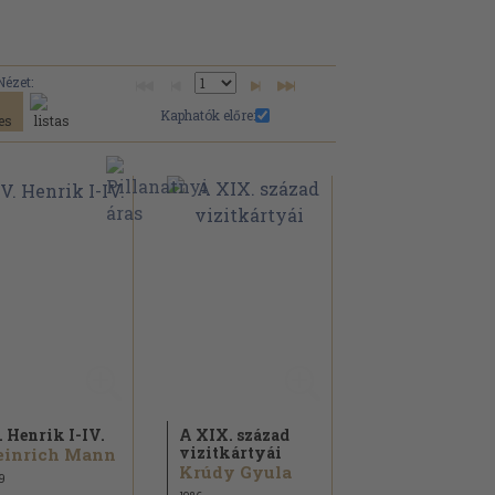
Nézet:
Kaphatók előre:
. Henrik I-IV.
A XIX. század
vizitkártyái
einrich Mann
Krúdy Gyula
9