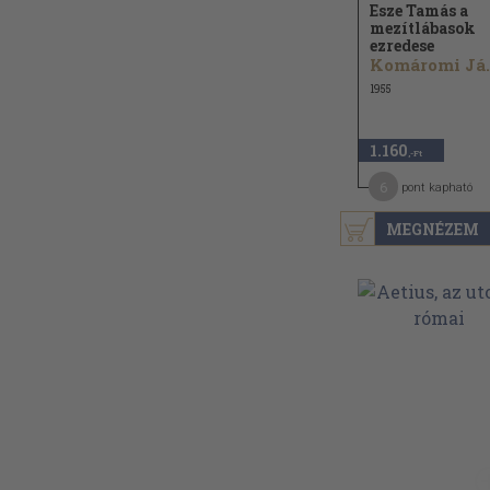
Esze Tamás a
mezítlábasok
ezredese
Komá
1955
1.160
,-Ft
6
pont kapható
MEGNÉZEM