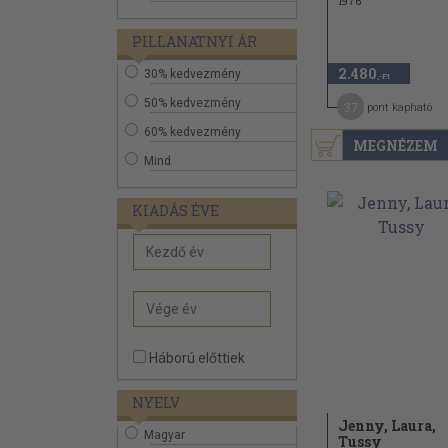
1976
PILLANATNYI ÁR
2.480
30% kedvezmény
,-Ft
50% kedvezmény
37
pont kapható
60% kedvezmény
MEGNÉZEM
Mind
KIADÁS ÉVE
Háború előttiek
NYELV
Jenny, Laura,
Magyar
Tussy