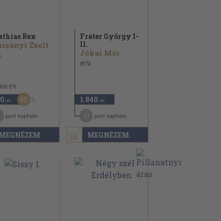
thias Rex
Fráter György I-
II.
rsányi Zsolt
Jókai Mór
5
1972
180 Ft
50
0
1.840
,-Ft
,-Ft
17
pont kapható
pont kapható
MEGNÉZEM
MEGNÉZEM