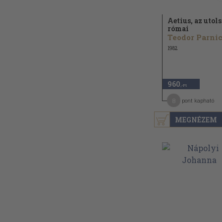
Aetius, az utol
római
Teodor Parni
1982
960
,-Ft
8
pont kapható
MEGNÉZEM