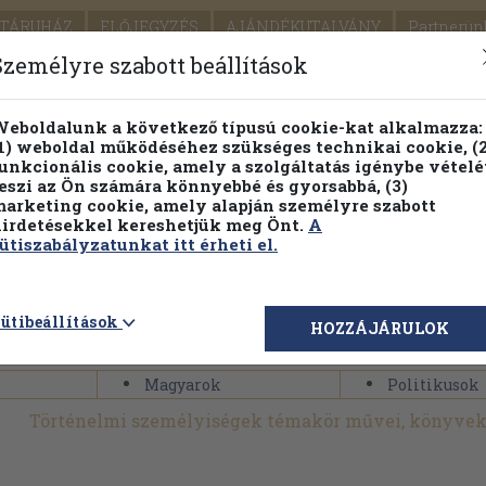
TÁRUHÁZ
ELŐJEGYZÉS
AJÁNDÉKUTALVÁNY
Partnerün
SZÁLLÍTÁS
SEGÍTSÉG
Személyre szabott beállítások
1.
Részletes kereső
Témaköri fa
eboldalunk a következő típusú cookie-kat alkalmazza:
1) weboldal működéséhez szükséges technikai cookie, (2
KIADV
unkcionális cookie, amely a szolgáltatás igénybe vételé
LEGNA
eszi az Ön számára könnyebbé és gyorsabbá, (3)
arketing cookie, amely alapján személyre szabott
PILLANATNYI ÁRAINK
FENNTARTHATÓ OLVASMÁN
irdetésekkel kereshetjük meg Önt.
A
ütiszabályzatunkat itt érheti el.
>
Szépirodalom
>
Regény, novella, elbeszélés
>
Tartalom szerin
ütibeállítások
HOZZÁJÁRULOK
ek
>
Történelmi személyiségek
Magyarok
Politikusok
Történelmi személyiségek témakör művei, könyvek