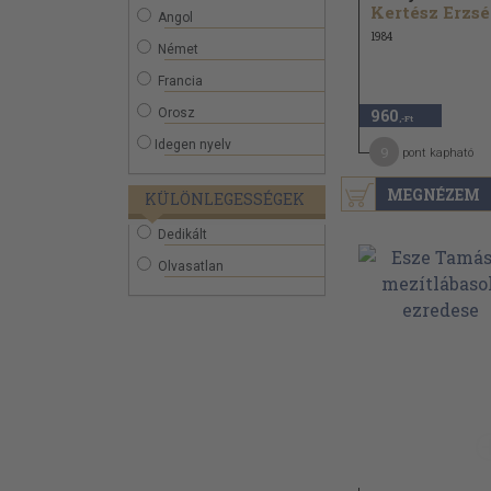
K
Angol
1984
Német
Francia
Orosz
960
,-Ft
Idegen nyelv
9
pont kapható
MEGNÉZEM
KÜLÖNLEGESSÉGEK
Dedikált
Olvasatlan