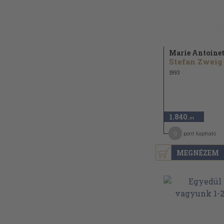
Marie Antoinet
Stefan Zweig
1993
1.840
,-Ft
9
pont kapható
MEGNÉZEM