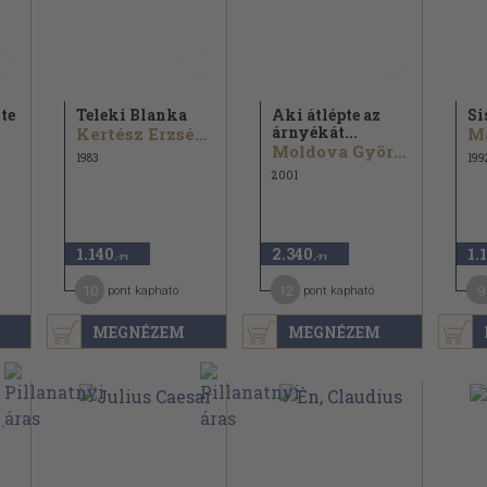
te
Teleki Blanka
Aki átlépte az
Si
árnyékát...
Kertész Erzsébet
Moldova György
1983
199
2001
1.140
2.340
1.
,-Ft
,-Ft
10
12
9
pont kapható
pont kapható
MEGNÉZEM
MEGNÉZEM