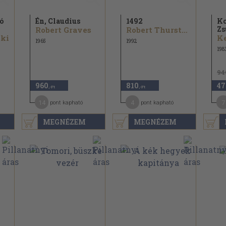
só
Én, Claudius
1492
Ko
Zs
Robert Graves
Robert Thurston
cki
1965
1992
198
94
960
810
47
,-Ft
,-Ft
14
4
7
pont kapható
pont kapható
MEGNÉZEM
MEGNÉZEM