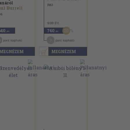
anáról
1983
ul Burrell
06
930 Ft
20
640
740
,-Ft
,-Ft
8
7
pont kapható
pont kapható
MEGNÉZEM
MEGNÉZEM