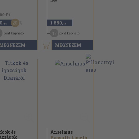
1986
180 Ft
20
0
1.880
,-Ft
,-Ft
4
17
pont kapható
pont kapható
MEGNÉZEM
MEGNÉZEM
tkok és
Anselmus
azságok
Passuth László