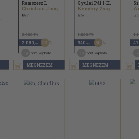
Ramszesz I.
Gyulai Pál I-II.
Sz
Christian Jacq
Kemény Zsigmond
A
1997
1967
196
romi János
2.980 Ft
1.880 Ft
1.
30
50
2.080
940
47
,-Ft
,-Ft
19
14
7
pont kapható
pont kapható
MEGNÉZEM
MEGNÉZEM