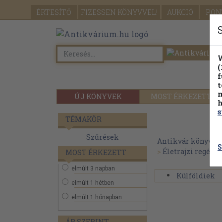
ÉRTESÍTŐ
FIZESSEN
KÖNYVVEL!
AUKCIÓ
PON
W
(
f
t
m
ÚJ KÖNYVEK
MOST ÉRKEZETT
h
s
TÉMAKÖR
Szűrések
Antikvár könyvek
S
>
Életrajzi regény
MOST ÉRKEZETT
elmúlt 3 napban
Külföldiek
elmúlt 1 hétben
elmúlt 1 hónapban
ÁR SZERINT