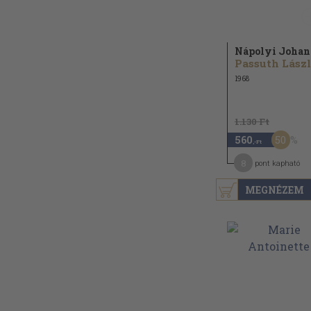
Nápolyi Joha
Passuth Lász
1968
1.130 Ft
50
560
,-Ft
8
pont kapható
MEGNÉZEM