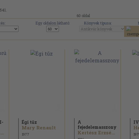
.541.
60 oldal
és:
Egy oldalon látható:
Könyvek típusa:
I-
Égi tűz
A
IV
fejedelemasszony
Mary Renault
H
Lion Feuchtwanger
Kertész Erzsébet
1977
197