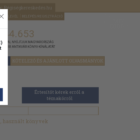
k: Régiségkereskedés.hu
A kosaram
HÍRLEVÉL
BELÉPÉS/REGISZTRÁCIÓ
MÉG
0
5000
Ft
144.653
)
ÁNNYAL NYÚJTJUK MAGYARORSZÁG
t
GYOBB ANTIKVÁR KÖNYV-KÍNÁLATÁT
YOK
KÖTELEZŐ ÉS AJÁNLOTT OLVASMÁNYOK
t
Értesítőt kérek erről a 
témakörről
, használt könyvek