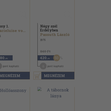
ssy 1.
Négy szél
Erdélyben
Marieluise von Ingenheim
Passuth László
2
1975
840 Ft
50
180
420
,-Ft
,-Ft
6
pont kapható
pont kapható
MEGNÉZEM
MEGNÉZEM