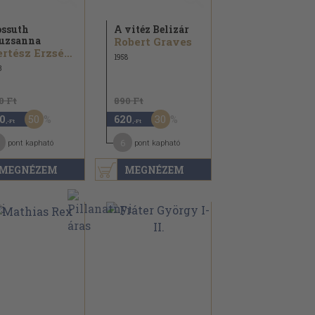
ssuth
A vitéz Belizár
uzsanna
Robert Graves
Kertész Erzsébet
1958
3
0 Ft
890 Ft
50
30
0
620
,-Ft
,-Ft
6
pont kapható
pont kapható
MEGNÉZEM
MEGNÉZEM