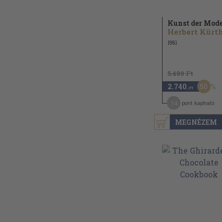
Kunst der Mod
Herbert Kürt
1981
5.480 Ft
50
2.740
,-Ft
14
pont kapható
MEGNÉZEM