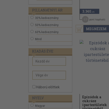
PILLANATNYI ÁR
3.340
,-Ft
30% kedvezmény
17
pont kapható
50% kedvezmény
MEGNÉZEM
60% kedvezmény
Mind
KIADÁS ÉVE
Háború előttiek
Epizódok a
NYELV
cukrász
ipartestületek
Magyar
történetéből