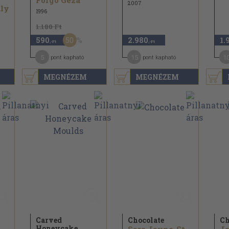
Forgó Géza
2007
ly
1996
1.180 Ft
50
590
2.980
1.
,-Ft
,-Ft
5
15
1
pont kapható
pont kapható
MEGNÉZEM
MEGNÉZEM
Carved
Chocolate
Ch
Honeycake