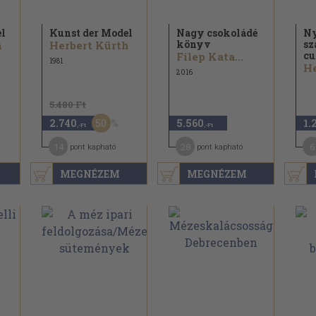
el
Kunst der Model
Nagy csokoládé
Ny
könyv
sz
h
Herbert Kürth
cu
Filep Kata...
1981
He
2016
5.480 Ft
50
2.740
5.560
1.
,-Ft
,-Ft
14
28
6
pont kapható
pont kapható
MEGNÉZEM
MEGNÉZEM