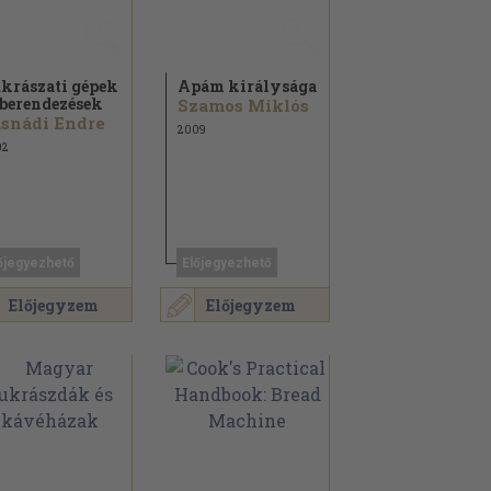
krászati gépek
Apám királysága
 berendezések
Szamos Miklós
snádi Endre
2009
02
őjegyezhető
Előjegyezhető
Előjegyzem
Előjegyzem