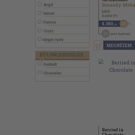
Borsódy Mihá
Angol
2000
Német
5.480 Ft
Francia
20
4.380
,-Ft
Orosz
22
pont kapható
Idegen nyelv
MEGNÉZEM
KÜLÖNLEGESSÉGEK
Dedikált
Olvasatlan
Berried in
Chocolate