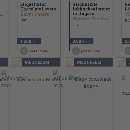
Etiquette for
Geschnitzte
Ge
Chocolate Lovers
Lebkuchenformen
Le
in Ungarn
r. Karl Dinklage
Beryl Peters
We
Weiner Piroska
1997
198
1964
1.580
3.880
3.
,-Ft
,-Ft
8
19
3
pont kapható
pont kapható
MEGNÉZEM
MEGNÉZEM