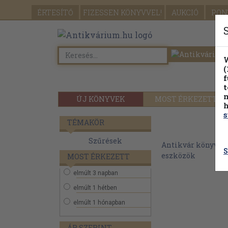
ÉRTESÍTŐ
FIZESSEN
KÖNYVVEL!
AUKCIÓ
PON
W
(
f
t
m
ÚJ KÖNYVEK
MOST ÉRKEZETT
h
s
TÉMAKÖR
Szűrések
Antikvár könyvek
S
eszközök
MOST ÉRKEZETT
elmúlt 3 napban
elmúlt 1 hétben
elmúlt 1 hónapban
ÁR SZERINT