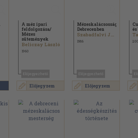
i
A méz ipari
Mézeskalácsosság
Cu
feldolgozása/
Debrecenben
és
Mézes
Szabadfalvi József
Ta
sütemények
1986
20
Beliczay László
1960
Előjegyezhető
Előjegyezhető
El
Előjegyzem
Előjegyzem