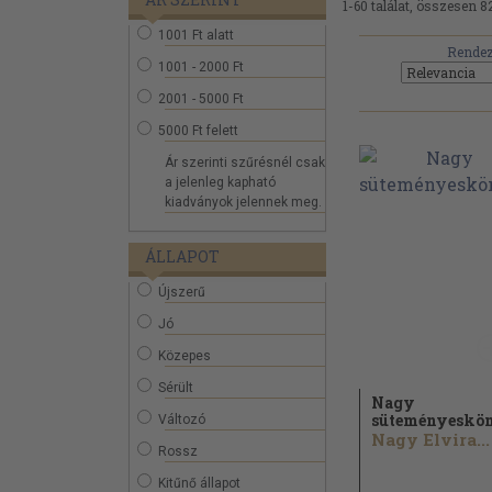
1-60 találat, összesen 8
1001 Ft alatt
Rendez
1001 - 2000 Ft
2001 - 5000 Ft
5000 Ft felett
Ár szerinti szűrésnél csak
a jelenleg kapható
kiadványok jelennek meg.
ÁLLAPOT
Újszerű
Jó
Közepes
Sérült
Nagy
süteményeskö
Változó
Nagy Elvira...
Rossz
Kitűnő állapot