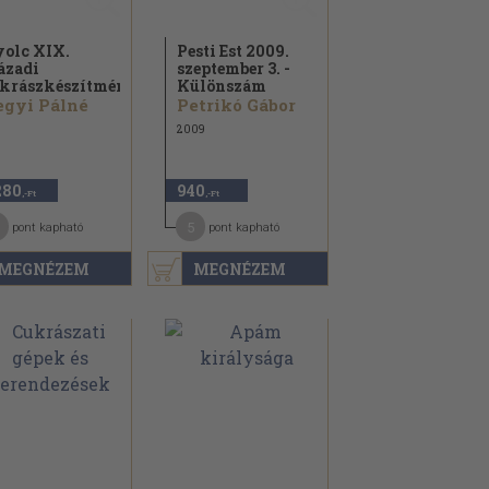
olc XIX.
Pesti Est 2009.
ázadi
szeptember 3. -
krászkészítmény
Különszám
gyi Pálné
Petrikó Gábor
2009
280
940
,-Ft
,-Ft
5
pont kapható
pont kapható
MEGNÉZEM
MEGNÉZEM