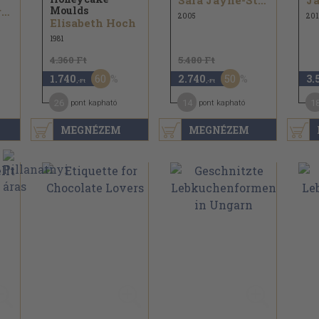
Sara Jayne-Stanes
Moulds
Shari Fitzpatrick
2005
201
Elisabeth Hoch
1981
4.360 Ft
5.480 Ft
60
50
1.740
2.740
3.
,-Ft
,-Ft
26
14
1
pont kapható
pont kapható
MEGNÉZEM
MEGNÉZEM