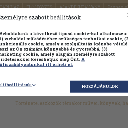
TÁRUHÁZ
ELŐJEGYZÉS
AJÁNDÉKUTALVÁNY
Partnerün
SZÁLLÍTÁS
SEGÍTSÉG
Személyre szabott beállítások
1.
Részletes kereső
Témaköri fa
eboldalunk a következő típusú cookie-kat alkalmazza:
1) weboldal működéséhez szükséges technikai cookie, (2
KIADV
unkcionális cookie, amely a szolgáltatás igénybe vételé
LEGNA
eszi az Ön számára könnyebbé és gyorsabbá, (3)
arketing cookie, amely alapján személyre szabott
PILLANATNYI ÁRAINK
FENNTARTHATÓ OLVASMÁN
irdetésekkel kereshetjük meg Önt.
A
ütiszabályzatunkat itt érheti el.
>
Háztartástan
>
Konyhaművészet
>
Cukrászat
>
Története,
ütibeállítások
HOZZÁJÁRULOK
Története, eszközök témakör művei, könyvek, h