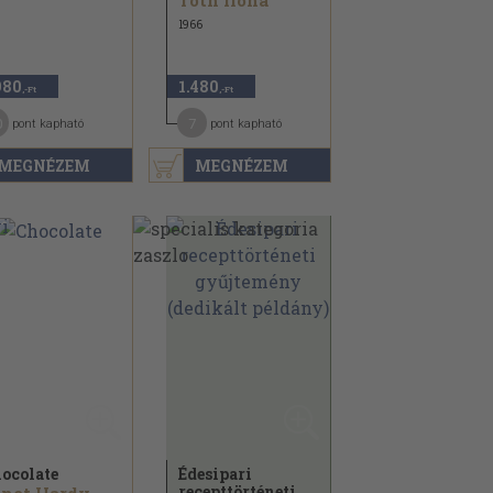
Tóth Ilona
1966
980
1.480
,-Ft
,-Ft
0
7
pont kapható
pont kapható
MEGNÉZEM
MEGNÉZEM
ocolate
Édesipari
recepttörténeti