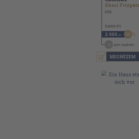
2011
5.800 Ft
50
2.900
,-Ft
15
pont kapható
MEGNÉZEM