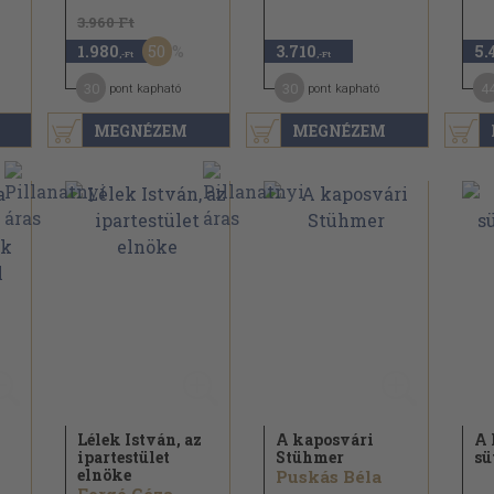
3.960 Ft
50
1.980
3.710
5.
,-Ft
,-Ft
30
30
4
pont kapható
pont kapható
MEGNÉZEM
MEGNÉZEM
Lélek István, az
A kaposvári
A 
ipartestület
Stühmer
sü
elnöke
Puskás Béla