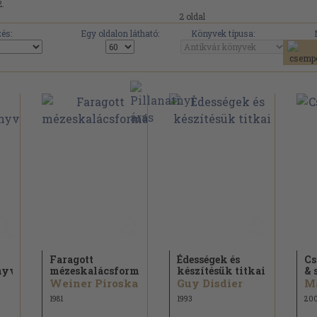
2.
2 oldal
és:
Egy oldalon látható:
Könyvek típusa:
Faragott
Édességek és
Cs
nyv
mézeskalácsformák
készítésük titkai
& 
Weiner Piroska
Guy Disdier
Ma
1981
1993
20