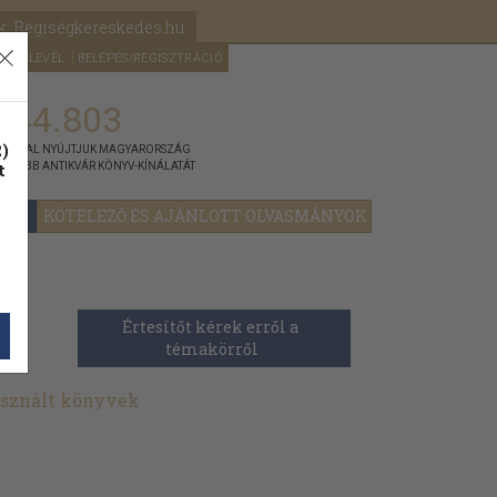
k: Régiségkereskedés.hu
A kosaram
HÍRLEVÉL
BELÉPÉS/REGISZTRÁCIÓ
MÉG
0
5000
Ft
144.803
)
ÁNNYAL NYÚJTJUK MAGYARORSZÁG
t
GYOBB ANTIKVÁR KÖNYV-KÍNÁLATÁT
YOK
KÖTELEZŐ ÉS AJÁNLOTT OLVASMÁNYOK
Értesítőt kérek erről a 
témakörről
asznált könyvek