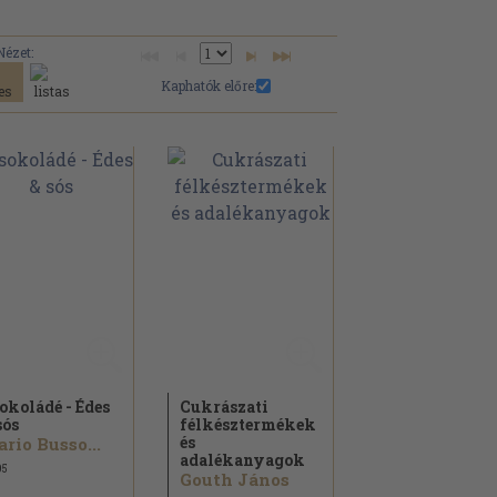
Nézet:
Kaphatók előre:
okoládé - Édes
Cukrászati
sós
félkésztermékek
és
rio Busso...
adalékanyagok
05
Gouth János