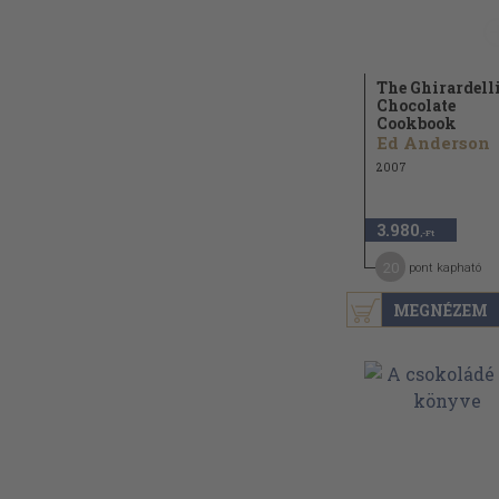
The Ghirardell
Chocolate
Cookbook
Ed Anderson
2007
3.980
,-Ft
20
pont kapható
MEGNÉZEM