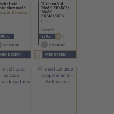
schnitzte
KitchenAid
bkuchenmodel
Model 5K45SS/
Model
iner Piroska
5KSM150PS
1
2006
1.940 Ft
50
880
970
,-Ft
,-Ft
1
5
pont kapható
pont kapható
MEGNÉZEM
MEGNÉZEM