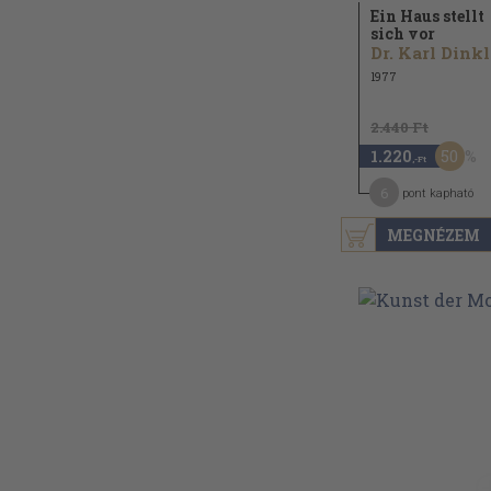
Ein Haus stellt
sich vor
D
1977
2.440 Ft
50
1.220
,-Ft
6
pont kapható
MEGNÉZEM