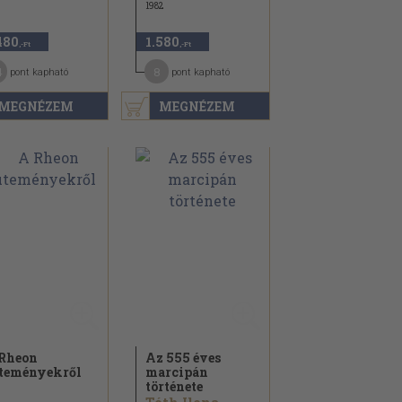
1982
480
1.580
,-Ft
,-Ft
4
8
pont kapható
pont kapható
MEGNÉZEM
MEGNÉZEM
Rheon
Az 555 éves
teményekről
marcipán
története