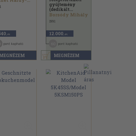
Janet Hardy-Gould
gyűjtemény
1
(dedikált...
Borsódy Mihály
1991
540
12.000
,-Ft
,-Ft
8
60
pont kapható
pont kapható
MEGNÉZEM
MEGNÉZEM