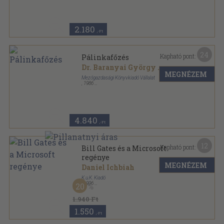
2.180
,-Ft
24
Kapható pont:
Pálinkafőzés
Dr. Baranyai György
...
MEGNÉZEM
Mezőgazdasági Könyvkiadó Vállalat
,
1986
Fűzött kemény papírkötés
,
309
oldal
4.840
,-Ft
12
Kapható pont:
Bill Gates és a Microsoft
regénye
MEGNÉZEM
Daniel Ichbiah
K.u.K. Kiadó
,
1996
20
Ragasztott papírkötés
,
394
oldal
1.940 Ft
1.550
,-Ft