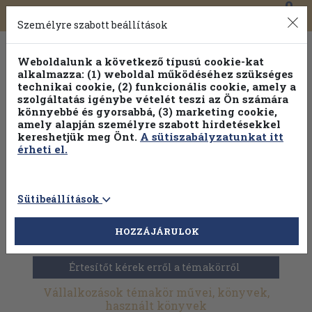
0
Toggle
Főmenü
Könyveink
navigation
Személyre szabott beállítások
Weboldalunk a következő típusú cookie-kat
alkalmazza: (1) weboldal működéséhez szükséges
technikai cookie, (2) funkcionális cookie, amely a
szolgáltatás igénybe vételét teszi az Ön számára
könnyebbé és gyorsabbá, (3) marketing cookie,
amely alapján személyre szabott hirdetésekkel
kereshetjük meg Önt.
A sütiszabályzatunkat itt
érheti el.
Sütibeállítások
HOZZÁJÁRULOK
Antikvár könyvek
>
Közgazdaságtan
>
Vállalkozások
Értesítőt kérek erről a témakörről
Vállalkozások témakör művei, könyvek,
használt könyvek