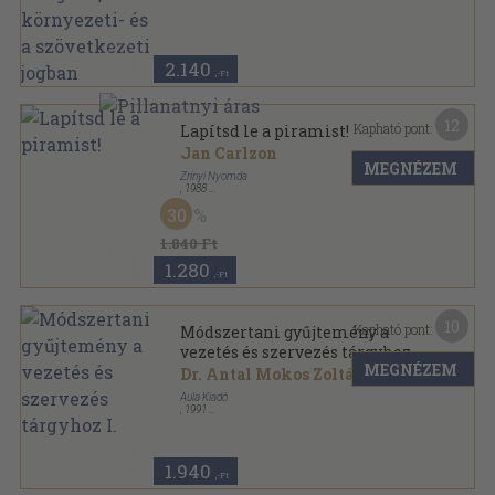
2.140
,-Ft
12
Kapható pont:
Lapítsd le a piramist!
Jan Carlzon
MEGNÉZEM
Zrínyi Nyomda
,
1988
Fűzött kemény papírkötés
,
134
oldal
30
1.840 Ft
1.280
,-Ft
10
Kapható pont:
Módszertani gyűjtemény a
vezetés és szervezés tárgyhoz
MEGNÉZEM
I.
Dr. Antal Mokos Zoltán
Aula Kiadó
,
1991
Ragasztott papírkötés
,
182
oldal
1.940
,-Ft