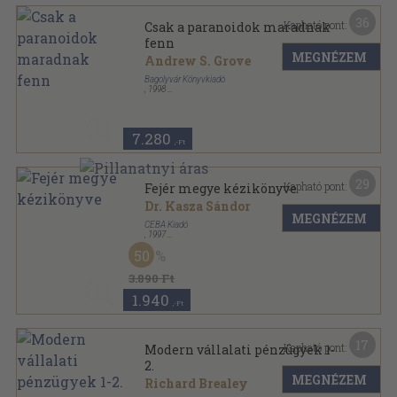
36
Kapható pont:
Csak a paranoidok maradnak
fenn
MEGNÉZEM
Andrew S. Grove
Bagolyvár Könyvkiadó
,
1998
Ragasztott papírkötés
,
181
oldal
7.280
,-Ft
29
Kapható pont:
Fejér megye kézikönyve
Dr. Kasza Sándor
MEGNÉZEM
CEBA Kiadó
,
1997
Fűzött kemény papírkötés
,
811
oldal
50
Magyarország megyei kézikönyvei sorozat
3.890 Ft
1.940
,-Ft
17
Kapható pont:
Modern vállalati pénzügyek 1-
2.
MEGNÉZEM
Richard Brealey