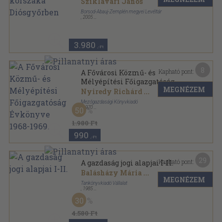
Sziklavári János
Borsod-Abauj-Zemplén megyei Levéltár
,
2005
Ragasztott papírkötés
,
224
oldal
Tanulmányok Diósgyőr történetéhez sorozat
3.980
,-Ft
8
Kapható pont:
A Fővárosi Közmű- és
Mélyépítési Főigazgatóság
MEGNÉZEM
Évkönyve 1968-1969.
Nyiredy Richárd
...
Mezőgazdasági Könyvkiadó
,
1970
50
Vászon
,
285
oldal
A Fővárosi Közmű- és Mélyépítési Főigazgatóság
1.980 Ft
Évkönyve sorozat
990
,-Ft
29
Kapható pont:
A gazdaság jogi alapjai I-II.
Balásházy Mária
...
MEGNÉZEM
Tankönyvkiadó Vállalat
,
1985
Fűzött kemény papírkötés
,
952
oldal
30
4.580 Ft