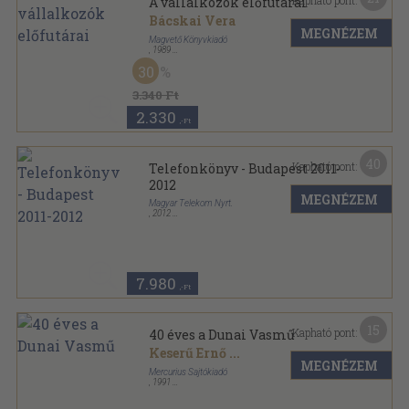
Kapható pont:
A vállalkozók előfutárai
Bácskai Vera
MEGNÉZEM
Magvető Könyvkiadó
,
1989
Ragasztott papírkötés
,
230
oldal
30
Mikrotörténelem sorozat
3.340 Ft
2.330
,-Ft
40
Kapható pont:
Telefonkönyv - Budapest 2011-
2012
MEGNÉZEM
Magyar Telekom Nyrt.
,
2012
Ragasztott papírkötés
,
988
oldal
Telefonkönyv sorozat
7.980
,-Ft
15
Kapható pont:
40 éves a Dunai Vasmű
Keserű Ernő
...
MEGNÉZEM
Mercurius Sajtókiadó
,
1991
Ragasztott papírkötés
,
209
oldal