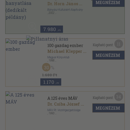
MEGNÉZEM
Dr. Horn János
...
Bányász Kultúráért Alapítvány
,
2002
Ragasztott papírkötés
,
257
oldal
7.980
,-Ft
11
Kapható pont:
100 gazdag ember
Michael Klepper
...
MEGNÉZEM
Magyar Könyvklub
,
1998
Fűzött kemény papírkötés
,
349
oldal
30
1.680 Ft
1.170
,-Ft
34
Kapható pont:
A 125 éves MÁV
Dr. Csiba József
...
MEGNÉZEM
MÁV Rt. Vezérigazgatósága
,
1993
Fűzött kemény papírkötés
,
250
oldal