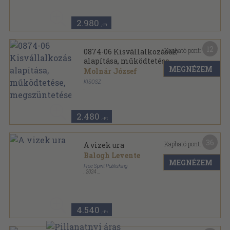
2.980
,-Ft
12
Kapható pont:
0874-06 Kisvállalkozások
alapítása, működtetése,
MEGNÉZEM
megszüntetése
Molnár József
KISOSZ
Ragasztott papírkötés
,
161
oldal
KISOSZ Oktatási Tananyag sorozat
2.480
,-Ft
36
Kapható pont:
A vizek ura
Balogh Levente
MEGNÉZEM
Free Spirit Publishing
,
2024
Fűzött kemény papírkötés
,
279
oldal
4.540
,-Ft