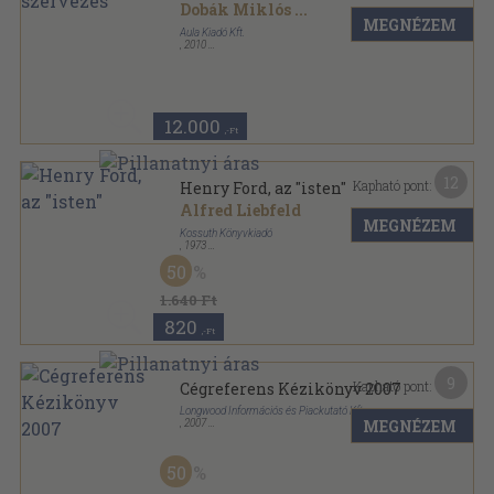
Dobák Miklós
...
MEGNÉZEM
Aula Kiadó Kft.
,
2010
Ragasztott papírkötés
,
483
oldal
Bologna-tankönyvsorozat sorozat
12.000
,-Ft
12
Kapható pont:
Henry Ford, az "isten"
Alfred Liebfeld
MEGNÉZEM
Kossuth Könyvkiadó
,
1973
Fűzött kemény papírkötés
,
367
oldal
50
1.640 Ft
820
,-Ft
9
Kapható pont:
Cégreferens Kézikönyv 2007
Longwood Információs és Piackutató Kft.
MEGNÉZEM
,
2007
Fűzött kemény papírkötés
,
640
oldal
Cégreferens Kézikönyv sorozat
50