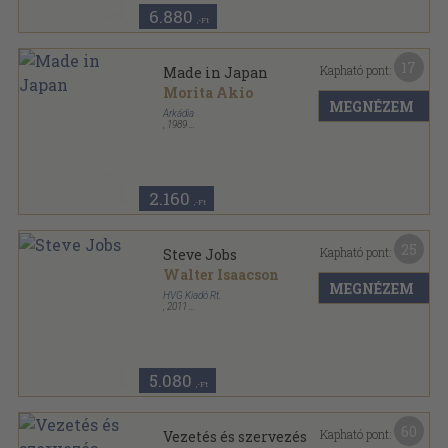
6.880
,-Ft
17
Kapható pont:
Made in Japan
Morita Akio
MEGNÉZEM
Árkádia
,
1989
Ragasztott papírkötés
,
391
oldal
2.160
,-Ft
25
Kapható pont:
Steve Jobs
Walter Isaacson
MEGNÉZEM
HVG Kiadó Rt.
,
2011
Fűzött kemény papírkötés
,
642
oldal
HVG Könyvek sorozat
5.080
,-Ft
60
Kapható pont:
Vezetés és szervezés