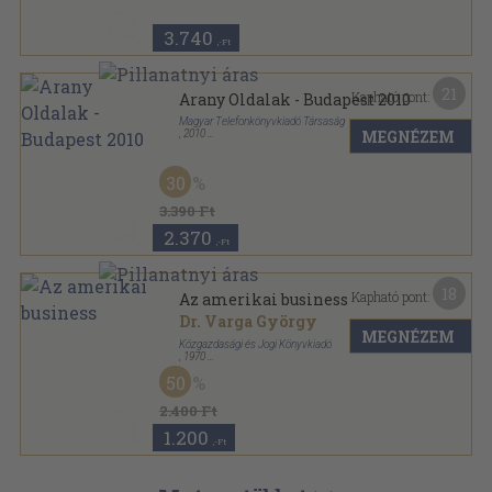
3.740
,-Ft
21
Kapható pont:
Arany Oldalak - Budapest 2010
Magyar Telefonkönyvkiadó Társaság
MEGNÉZEM
,
2010
Ragasztott papírkötés
,
398
oldal
Arany Oldalak sorozat
30
3.390 Ft
2.370
,-Ft
18
Kapható pont:
Az amerikai business
Dr. Varga György
MEGNÉZEM
Közgazdasági és Jogi Könyvkiadó
,
1970
Fűzött keménykötés
,
437
oldal
50
2.400 Ft
1.200
,-Ft