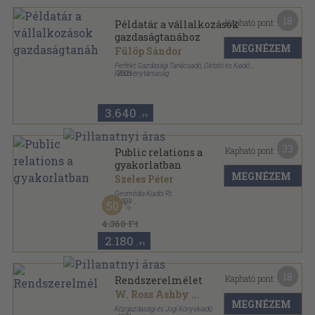
18
Kapható pont:
Példatár a vállalkozások
gazdaságtanához
MEGNÉZEM
Fülöp Sándor
Perfekt Gazdasági Tanácsadó, Oktató és Kiadó
Részvénytársaság
,
2003
Ragasztott papírkötés
,
214
oldal
3.640
,-Ft
33
Kapható pont:
Public relations a
gyakorlatban
MEGNÉZEM
Szeles Péter
Geomédia Kiadói Rt.
,
1999
50
Ragasztott papírkötés
,
312
oldal
Geomédia Szakkönyvek-Marketing és
4.360 Ft
kommunikáció sorozat
2.180
,-Ft
18
Kapható pont:
Rendszerelmélet
W. Ross Ashby
...
MEGNÉZEM
Közgazdasági és Jogi Könyvkiadó