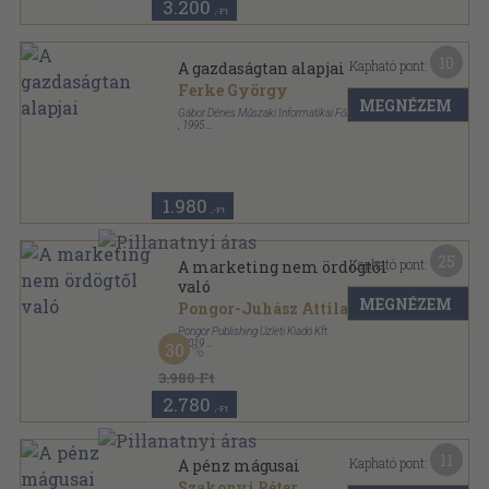
3.200
,-Ft
10
Kapható pont:
A gazdaságtan alapjai
Ferke György
MEGNÉZEM
Gábor Dénes Műszaki Informatikai Főiskola
,
1995
Ragasztott papírkötés
,
217
oldal
1.980
,-Ft
25
Kapható pont:
A marketing nem ördögtől
való
MEGNÉZEM
Pongor-Juhász Attila
Pongor Publishing Üzleti Kiadó Kft.
,
2019
30
Ragasztott papírkötés
,
172
oldal
Marketing gyorsítósáv sorozat
3.980 Ft
2.780
,-Ft
11
Kapható pont:
A pénz mágusai
Szakonyi Péter