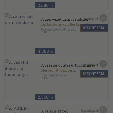
2.380
,-Ft
22
Kapható pont:
A szervezet mint rendszer
Dr. Ludwig von Bertalanffy
...
MEGNÉZEM
Közgazdasági és Jogi Könyvkiadó
,
1979
Vászon
,
365
oldal
4.380
,-Ft
12
Kapható pont:
A vezetői döntés új tudománya
Herbert A. Simon
...
MEGNÉZEM
Statisztikai Kiadó Vállalat
,
1982
Ragasztott papírkötés
,
147
oldal
A korszerű informatika könyvtára sorozat
2.360
,-Ft
71
Kapható pont:
A Virgin-sztori