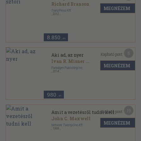
Richard Branson
MEGNÉZEM
TranzPress Kft.
,
2012
Ragasztott papírkötés
,
526
oldal
TranzPress könyvek sorozat
8.850
,-Ft
5
Kapható pont:
Aki ad, az nyer
Ivan R. Misner
...
MEGNÉZEM
Paradigm Publishing Inc.
,
2014
Ragasztott papírkötés
,
120
oldal
980
,-Ft
19
Kapható pont:
Amit a vezetésről tudni kell
John C. Maxwell
MEGNÉZEM
Network TwentyOne Kft.
,
1999
Ragasztott papírkötés
,
271
oldal
Amerikai sikerkönyvek sorozat