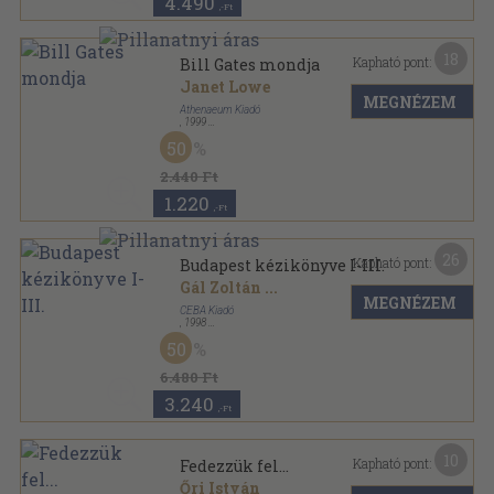
4.490
,-Ft
18
Kapható pont:
Bill Gates mondja
Janet Lowe
MEGNÉZEM
Athenaeum Kiadó
,
1999
Fűzött kemény papírkötés
,
268
oldal
50
2.440 Ft
1.220
,-Ft
26
Kapható pont:
Budapest kézikönyve I-III.
Gál Zoltán
...
MEGNÉZEM
CEBA Kiadó
,
1998
Fűzött kemény papírkötés
,
1994
oldal
50
Magyarország megyei kézikönyvei sorozat
6.480 Ft
3.240
,-Ft
10
Kapható pont:
Fedezzük fel...
Őri István