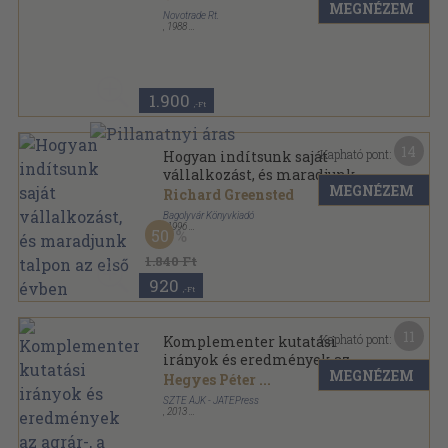
MEGNÉZEM
Novotrade Rt.
,
1988
Ragasztott papírkötés
,
245
oldal
1.900
,-Ft
14
Kapható pont:
Hogyan indítsunk saját
vállalkozást, és maradjunk
MEGNÉZEM
talpon az első évben
Richard Greensted
Bagolyvár Könyvkiadó
,
1996
50
Ragasztott papírkötés
,
137
oldal
Vállalkozás sorozat
1.840 Ft
920
,-Ft
11
Kapható pont:
Komplementer kutatási
irányok és eredmények az
MEGNÉZEM
agrár-, a környezeti- és a
Hegyes Péter
...
szövetkezeti jogban
SZTE ÁJK - JATEPress
,
2013
Ragasztott papírkötés
,
113
oldal