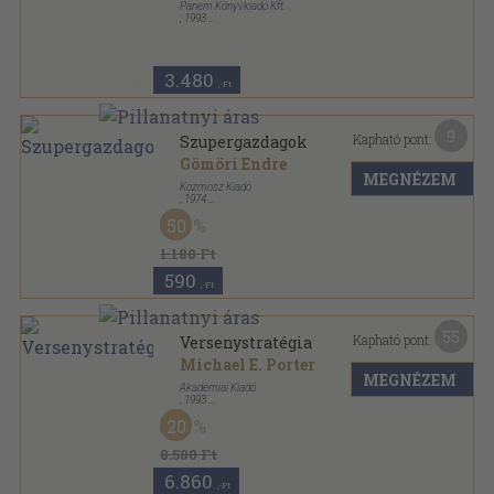
Panem Könyvkiadó Kft.
,
1993
Ragasztott papírkötés
,
993
oldal
3.480
,-Ft
9
Kapható pont:
Szupergazdagok
Gömöri Endre
MEGNÉZEM
Kozmosz Kiadó
,
1974
Fűzött kemény papírkötés
,
251
oldal
50
1.180 Ft
590
,-Ft
55
Kapható pont:
Versenystratégia
Michael E. Porter
MEGNÉZEM
Akadémiai Kiadó
,
1993
Fűzött kemény papírkötés
,
384
oldal
20
Menedzsersorozat sorozat
8.580 Ft
6.860
,-Ft