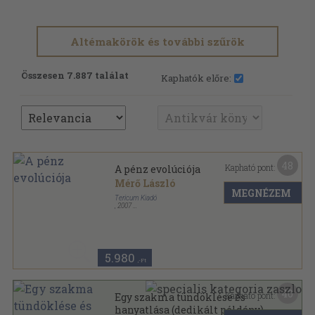
Altémakörök és további szűrök
Összesen 7.887 találat
Kaphatók előre:
48
Kapható pont:
A pénz evolúciója
Mérő László
MEGNÉZEM
Tericum Kiadó
,
2007
Fűzött kemény papírkötés
,
348
oldal
5.980
,-Ft
40
Kapható pont:
Egy szakma tündöklése és
hanyatlása (dedikált példány)