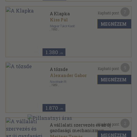
7
Kapható pont:
A Klapka
Kiss Pál
MEGNÉZEM
Magyar Tükör Kiadó
,
1993
Ragasztott papírkötés
,
166
oldal
1.380
,-Ft
9
Kapható pont:
A tőzsde
Alexander Gabor
MEGNÉZEM
Novotrade Rt.
,
1989
Ragasztott papírkötés
,
165
oldal
1.870
,-Ft
2
Kapható pont:
A vállalati szervezés és az új
gazdasági mechanizmus
MEGNÉZEM
Meitner Tamás
...