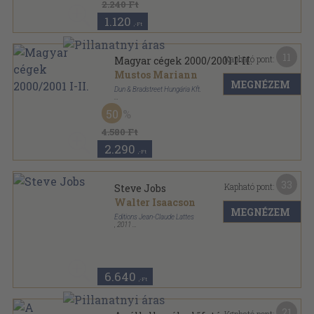
2.240 Ft
1.120
,-Ft
11
Kapható pont:
Magyar cégek 2000/2001 I-II.
Mustos Mariann
MEGNÉZEM
Dun & Bradstreet Hungária Kft.
Fűzött keménykötés
,
2200
oldal
50
4.580 Ft
2.290
,-Ft
33
Kapható pont:
Steve Jobs
Walter Isaacson
MEGNÉZEM
Éditions Jean-Claude Lattes
,
2011
Ragasztott papírkötés
,
669
oldal
6.640
,-Ft
21