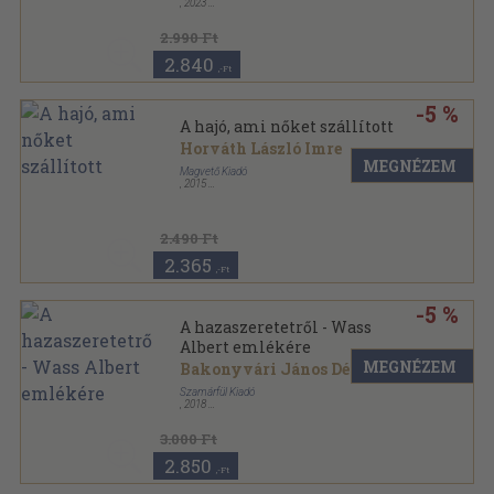
,
2023
Kartonált
,
80
oldal
2.990 Ft
2.840
,-Ft
-5 %
A hajó, ami nőket szállított
Horváth László Imre
MEGNÉZEM
Magvető Kiadó
,
2015
Keménytáblás
,
88
oldal
2.490 Ft
2.365
,-Ft
-5 %
A hazaszeretetről - Wass
Albert emlékére
MEGNÉZEM
Bakonyvári János Dénes
Szamárfül Kiadó
,
2018
Kartonált
,
168
oldal
3.000 Ft
2.850
,-Ft