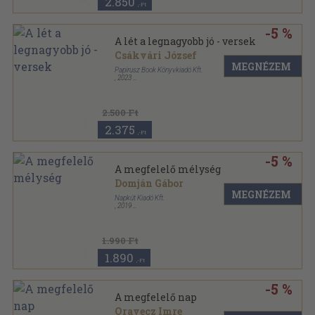
2.850
,-Ft
-5 %
A lét a legnagyobb jó - versek
Csákvári József
MEGNÉZEM
Papirusz Book Könyvkiadó Kft.
,
2023
Kartonált
,
188
oldal
2.500 Ft
2.375
,-Ft
-5 %
A megfelelő mélység
Domján Gábor
MEGNÉZEM
Napkút Kiadó Kft.
,
2019
,
98
oldal
1.990 Ft
1.890
,-Ft
-5 %
A megfelelő nap
Oravecz Imre