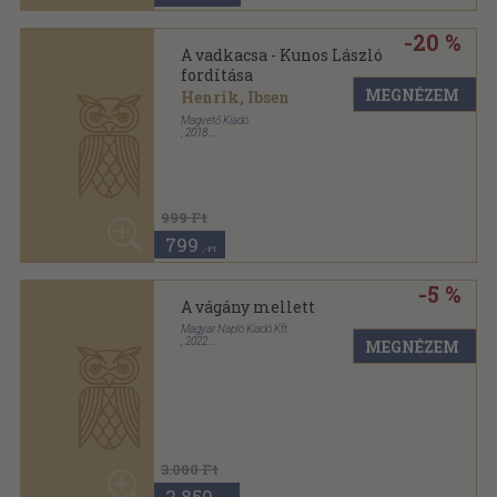
-20 %
A vadkacsa - Kunos László
fordítása
MEGNÉZEM
Henrik, Ibsen
Magvető Kiadó
,
2018
Ragasztott
,
184
oldal
999 Ft
799
,-Ft
-5 %
A vágány mellett
Magyar Napló Kiadó Kft.
,
2022
MEGNÉZEM
Keménytáblás
,
104
oldal
3.000 Ft
2.850