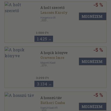
-5 %
A holt szerető
Lencsés Károly
MEGNÉZEM
Hungarovox Bt.
,
2020
Ragasztott
,
72
oldal
1.500 Ft
1.425
,-Ft
-5 %
A hopik könyve
Oravecz Imre
MEGNÉZEM
Magvető Kiadó
,
2019
Keménytáblás
3.299 Ft
3.134
,-Ft
-5 %
A hosszú táv
Báthori Csaba
MEGNÉZEM
Napkút Kiadó Kft.
,
2020