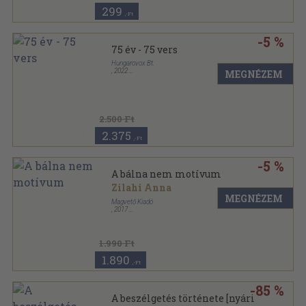
299
,-Ft
-5 %
75 év - 75 vers
Hungarovox Bt.
,
2022
MEGNÉZEM
,
168
oldal
2.500 Ft
2.375
,-Ft
-5 %
A bálna nem motívum
Zilahi Anna
MEGNÉZEM
Magvető Kiadó
,
2017
Keménytáblás
,
60
oldal
1.990 Ft
1.890
,-Ft
-85 %
A beszélgetés története [nyári