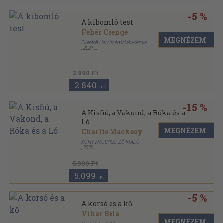
-5 %
A kibomló test
Fehér Csenge
MEGNÉZEM
Előretolt Helyőrség Íróakadémia
,
2021
Keménytáblás
,
108
oldal
2.990 Ft
2.840
,-Ft
-15 %
A Kisfiú, a Vakond, a Róka és a
Ló
MEGNÉZEM
Charlie Mackesy
KÖNYVMOLYKÉPZŐ KIADÓ
,
2020
Keménytáblás
,
128
oldal
5.999 Ft
5.099
,-Ft
-5 %
A korsó és a kő
Vihar Béla
MEGNÉZEM