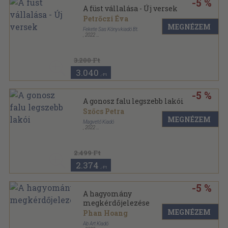
-5 %
A füst vállalása - Új versek
Petrőczi Éva
MEGNÉZEM
Fekete Sas Könyvkiadó Bt.
,
2022
Cérnafűzött, keménytáblás
,
96
oldal
3.200 Ft
3.040
,-Ft
-5 %
A gonosz falu legszebb lakói
Szőcs Petra
MEGNÉZEM
Magvető Kiadó
,
2022
Kartonált
,
80
oldal
2.499 Ft
2.374
,-Ft
-5 %
A hagyomány
megkérdőjelezése
MEGNÉZEM
Phan Hoang
Ab Art Kiadó