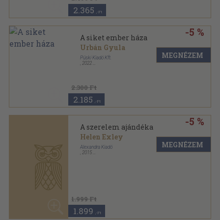
2.365
,-Ft
-5 %
A siket ember háza
Urbán Gyula
MEGNÉZEM
Püski Kiadó Kft.
,
2022
Keménytáblás
,
78
oldal
2.300 Ft
2.185
,-Ft
-5 %
A szerelem ajándéka
Helen Exley
MEGNÉZEM
Alexandra Kiadó
,
2015
Cérnafűzött
,
60
oldal
1.999 Ft
1.899
,-Ft