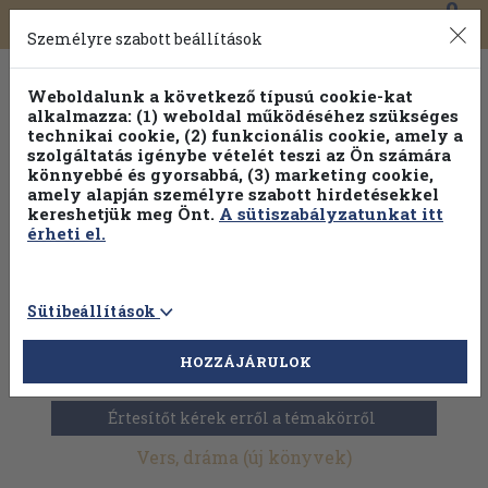
0
Toggle
Főmenü
Könyveink
navigation
Személyre szabott beállítások
Weboldalunk a következő típusú cookie-kat
alkalmazza: (1) weboldal működéséhez szükséges
technikai cookie, (2) funkcionális cookie, amely a
szolgáltatás igénybe vételét teszi az Ön számára
könnyebbé és gyorsabbá, (3) marketing cookie,
amely alapján személyre szabott hirdetésekkel
kereshetjük meg Önt.
A sütiszabályzatunkat itt
érheti el.
Sütibeállítások
HOZZÁJÁRULOK
Új könyvek
>
Szépirodalom
>
Felnőttirodalom
>
Vers, dráma
Értesítőt kérek erről a témakörről
Vers, dráma (új könyvek)