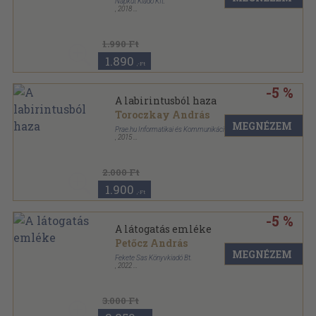
Napkút Kiadó Kft.
,
2018
,
48
oldal
1.990 Ft
1.890
,-Ft
-5 %
A labirintusból haza
Toroczkay András
MEGNÉZEM
Prae.hu Informatikai és Kommunikációs Kft.
,
2015
Kartonált
,
110
oldal
2.000 Ft
1.900
,-Ft
-5 %
A látogatás emléke
Petőcz András
MEGNÉZEM
Fekete Sas Könyvkiadó Bt.
,
2022
Cérnafűzött, keménytáblás
,
116
oldal
3.000 Ft