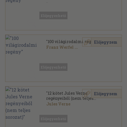
Vegyes
,
42000
oldal
Előjegyezhető
"100 világirodalmi regény"
Előjegyzem
Franz Werfel
...
Vegyes
,
42000
oldal
Előjegyezhető
"12 kötet Jules Verne
Előjegyzem
regényeiből (nem teljes
sorozat)"
Jules Verne
Vegyes
,
4692
oldal
Előjegyezhető