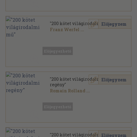
"200 kötet világirodalmi mű"
Előjegyzem
Franz Werfel
...
Vegyes
,
88550
oldal
Előjegyezhető
"200 kötet világirodalmi
Előjegyzem
regény"
Romain Rolland
...
Vegyes
,
73850
oldal
Előjegyezhető
"200 kötet világirodalmi
Előjegyzem