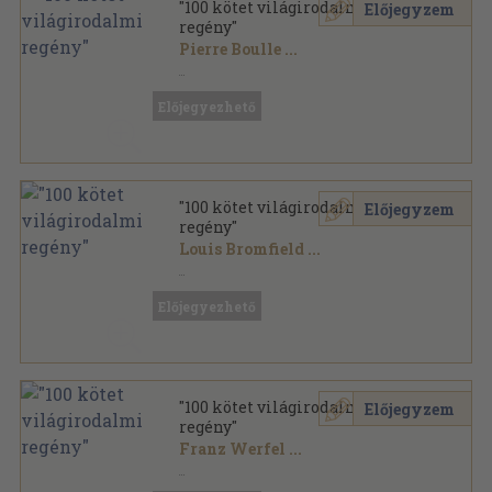
"100 kötet világirodalmi
Előjegyzem
regény"
Pierre Boulle
...
Vegyes
,
45363
oldal
Előjegyezhető
"100 kötet világirodalmi
Előjegyzem
regény"
Louis Bromfield
...
Vegyes
,
43775
oldal
Előjegyezhető
"100 kötet világirodalmi
Előjegyzem
regény"
Franz Werfel
...
Vegyes
,
48527
oldal