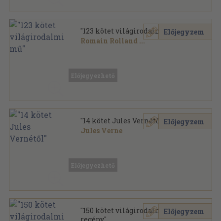
"123 kötet világirodalmi mű"
Előjegyzem
Romain Rolland
...
Vegyes
,
44940
oldal
Előjegyezhető
"14 kötet Jules Vernétől"
Előjegyzem
Jules Verne
Vegyes
,
5300
oldal
Előjegyezhető
"150 kötet világirodalmi
Előjegyzem
regény"