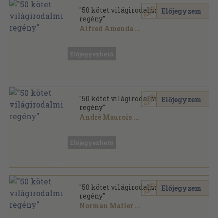
"50 kötet világirodalmi
Előjegyzem
regény"
Alfred Amenda
...
Vegyes
,
19147
oldal
Előjegyezhető
"50 kötet világirodalmi
Előjegyzem
regény"
André Maurois
...
Vegyes
,
20276
oldal
Előjegyezhető
"50 kötet világirodalmi
Előjegyzem
regény"
Norman Mailer
...