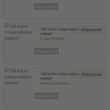
Vegyes
,
42525
oldal
Előjegyezhető
"100 kötet világirodalmi
Előjegyzem
regény"
Franz Werfel
...
Vegyes
,
48083
oldal
Előjegyezhető
"100 kötet világirodalmi
Előjegyzem
regény"
Romain Rolland
...
Vegyes
,
39291
oldal
Előjegyezhető