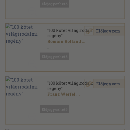
Előjegyezhető
"100 kötet világirodalmi
Előjegyzem
regény"
Romain Rolland
...
Vegyes
,
40912
oldal
Előjegyezhető
"100 kötet világirodalmi
Előjegyzem
regény"
Franz Werfel
...
Vegyes
,
42792
oldal
Előjegyezhető