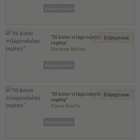
Vegyes
,
20978
oldal
Előjegyezhető
"50 kötet világirodalmi
Előjegyzem
regény"
Norman Mailer
...
Vegyes
,
23496
oldal
Előjegyezhető
"50 kötet világirodalmi
Előjegyzem
regény"
Pierre Boulle
...
Vegyes
,
21750
oldal
Előjegyezhető