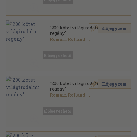
"200 kötet világirodalmi
Előjegyzem
regény"
Romain Rolland
...
Vegyes
,
77146
oldal
Előjegyezhető
"200 kötet világirodalmi
Előjegyzem
regény"
Romain Rolland
...
Vegyes
,
85920
oldal
Előjegyezhető