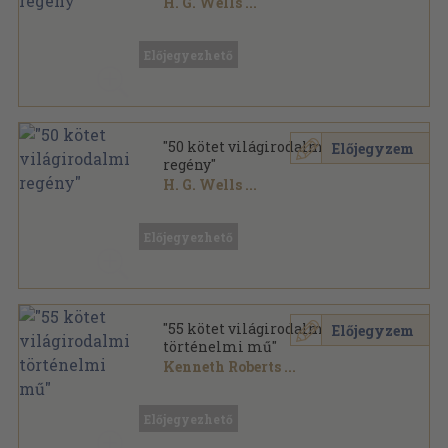
H. G. Wells
...
Vegyes
,
19710
oldal
Előjegyezhető
"50 kötet világirodalmi
Előjegyzem
regény"
H. G. Wells
...
Vegyes
,
24396
oldal
Előjegyezhető
"55 kötet világirodalmi
Előjegyzem
történelmi mű"
Kenneth Roberts
...
Vegyes
,
18974
oldal
Előjegyezhető