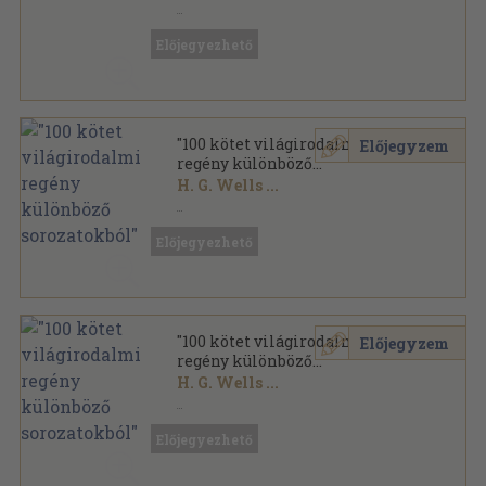
Vegyes
,
45115
oldal
Előjegyezhető
"100 kötet világirodalmi
Előjegyzem
regény különböző
sorozatokból"
H. G. Wells
...
Vegyes
,
39299
oldal
Előjegyezhető
"100 kötet világirodalmi
Előjegyzem
regény különböző
sorozatokból"
H. G. Wells
...
Vegyes
,
39753
oldal
Előjegyezhető