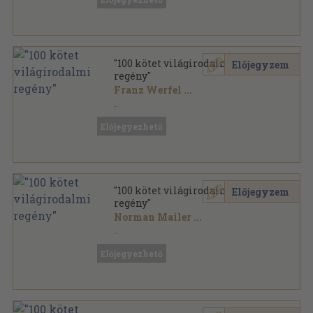
"100 kötet világirodalmi
Előjegyzem
regény"
Franz Werfel
...
Vegyes
,
41126
oldal
Előjegyezhető
"100 kötet világirodalmi
Előjegyzem
regény"
Norman Mailer
...
Vegyes
,
45702
oldal
Előjegyezhető