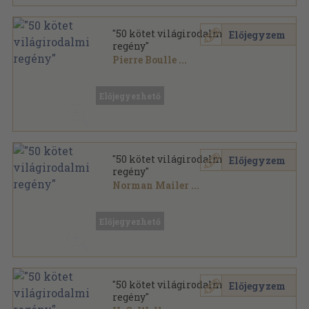
"50 kötet világirodalmi
Előjegyzem
regény"
Pierre Boulle
...
Vegyes
,
17255
oldal
Előjegyezhető
"50 kötet világirodalmi
Előjegyzem
regény"
Norman Mailer
...
Vegyes
,
22031
oldal
Előjegyezhető
"50 kötet világirodalmi
Előjegyzem
regény"