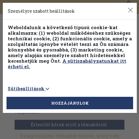
0
Toggle
Főmenü
Könyveink
navigation
Személyre szabott beállítások
Weboldalunk a következő típusú cookie-kat
alkalmazza: (1) weboldal működéséhez szükséges
technikai cookie, (2) funkcionális cookie, amely a
szolgáltatás igénybe vételét teszi az Ön számára
könnyebbé és gyorsabbá, (3) marketing cookie,
amely alapján személyre szabott hirdetésekkel
kereshetjük meg Önt.
A sütiszabályzatunkat itt
érheti el.
Sütibeállítások
HOZZÁJÁRULOK
Antikvár könyvek
>
Akciós könyvek
>
Szépirodalom
>
Világirodalmi
Értesítőt kérek erről a témakörről
Világirodalmi témakör művei, könyvek,