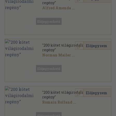
regény"
Alfred Amenda
...
Vegyes
,
73850
oldal
Előjegyezhető
"200 kötet világirodalmi
Előjegyzem
regény"
Norman Mailer
...
Vegyes
,
77184
oldal
Előjegyezhető
"200 kötet világirodalmi
Előjegyzem
regény"
Romain Rolland
...
Vegyes
,
83613
oldal
Előjegyezhető