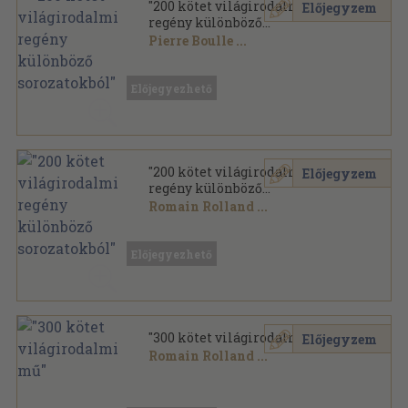
"200 kötet világirodalmi
Előjegyzem
regény különböző
sorozatokból"
Pierre Boulle
...
Vegyes
Előjegyezhető
"200 kötet világirodalmi
Előjegyzem
regény különböző
sorozatokból"
Romain Rolland
...
Vegyes
,
68240
oldal
Előjegyezhető
"300 kötet világirodalmi mű"
Előjegyzem
Romain Rolland
...
Vegyes
,
120072
oldal