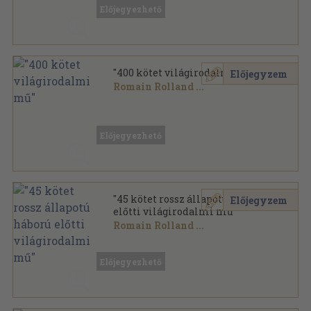
Előjegyezhető
"400 kötet világirodalmi mű"
Előjegyzem
Romain Rolland
...
Vegyes
,
161337
oldal
Előjegyezhető
"45 kötet rossz állapotú háború
Előjegyzem
előtti világirodalmi mű"
Romain Rolland
...
Vegyes
,
12418
oldal
Előjegyezhető