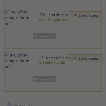
"700 kötet világirodalmi mű"
Előjegyzem
Alejo Carpentier
...
Vegyes
,
262365
oldal
Előjegyezhető
"950 kötet világirodalmi mű"
Előjegyzem
Alfred Amenda
...
Vegyes
,
361206
oldal
Előjegyezhető