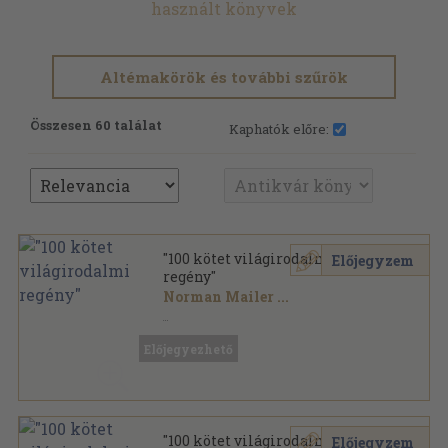
használt könyvek
Altémakörök és további szűrök
Összesen 60 találat
Kaphatók előre:
"100 kötet világirodalmi
Előjegyzem
regény"
Norman Mailer
...
Vegyes
,
41722
oldal
Előjegyezhető
"100 kötet világirodalmi
Előjegyzem