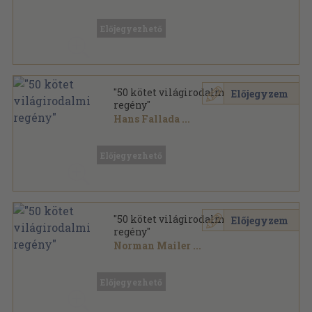
Vegyes
,
19757
oldal
Előjegyezhető
"50 kötet világirodalmi
Előjegyzem
regény"
Hans Fallada
...
Vegyes
,
18874
oldal
Előjegyezhető
"50 kötet világirodalmi
Előjegyzem
regény"
Norman Mailer
...
Vegyes
,
19492
oldal
Előjegyezhető