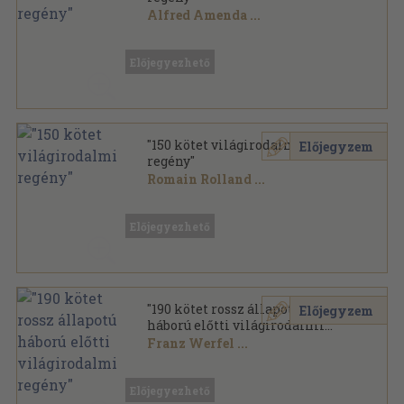
Alfred Amenda
...
Vegyes
,
56568
oldal
Előjegyezhető
"150 kötet világirodalmi
Előjegyzem
regény"
Romain Rolland
...
Vegyes
,
66635
oldal
Előjegyezhető
"190 kötet rossz állapotú
Előjegyzem
háború előtti világirodalmi
regény"
Franz Werfel
...
Vegyes
,
64187
oldal
Előjegyezhető