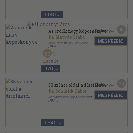
1.140
,-Ft
15
Kapható pont:
Az erdők nagy képeskönyve
Dr. Mátyás Csaba
MEGNÉZEM
Móra Ferenc Ifjúsági Könyvkiadó
,
1986
Fűzött kemény papírkötés
,
117
oldal
50
1.940 Ft
970
,-Ft
20
Kapható pont:
88 színes oldal a díszfákról
Dr. Schmidt Gábor
MEGNÉZEM
Mezőgazdasági Könyvkiadó Vállalat
,
1981
Ragasztott papírkötés
,
88
oldal
88 színes oldal sorozat
1.340
,-Ft