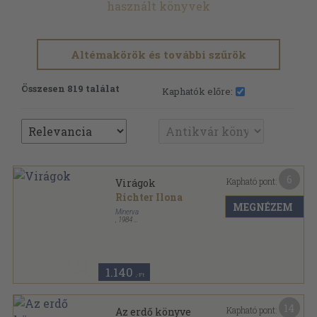
használt könyvek
Altémakörök és további szűrök
Összesen 819 találat
Kaphatók előre:
6
Kapható pont:
Virágok
Richter Ilona
MEGNÉZEM
Minerva
,
1984
Varrott keménykötés
,
24
oldal
Barangoló sorozat
1.140
,-Ft
14
Kapható pont:
Az erdő könyve