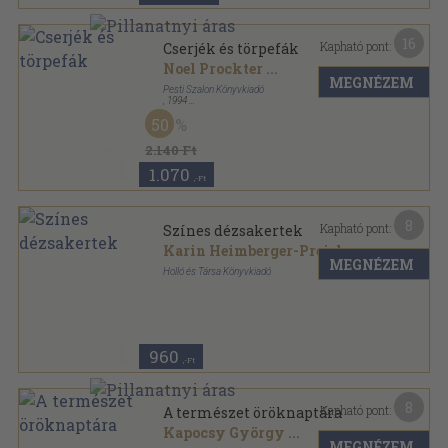
16
Kapható pont:
Cserjék és törpefák
Noel Prockter
...
MEGNÉZEM
Pesti Szalon Könyvkiadó
,
1994
Ragasztott papírkötés
,
159
oldal
50
Kerti Kalauz sorozat
2.140 Ft
1.070
,-Ft
8
Kapható pont:
Színes dézsakertek
Karin Heimberger-Preisler
MEGNÉZEM
Holló és Társa Könyvkiadó
Ragasztott papírkötés
,
65
oldal
Kertészet és növényápolás sorozat
960
,-Ft
8
Kapható pont:
A természet öröknaptára
Kapocsy György
...
MEGNÉZEM