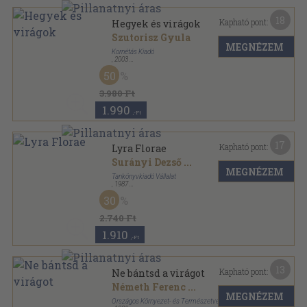
18
Kapható pont:
Hegyek és virágok
Szutorisz Gyula
MEGNÉZEM
Kornétás Kiadó
,
2003
Fűzött kemény papírkötés
,
198
oldal
50
3.980 Ft
1.990
,-Ft
17
Kapható pont:
Lyra Florae
Surányi Dezső
...
MEGNÉZEM
Tankönyvkiadó Vállalat
,
1987
Fűzött kemény papírkötés
,
439
oldal
30
2.740 Ft
1.910
,-Ft
13
Kapható pont:
Ne bántsd a virágot
Németh Ferenc
...
MEGNÉZEM
Országos Környezet- és Természetvédelmi Hivatal