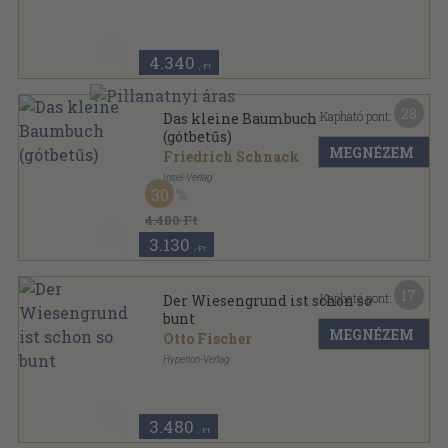
4.340
,-Ft
28
Kapható pont:
Das kleine Baumbuch
(gótbetűs)
MEGNÉZEM
Friedrich Schnack
Insel-Verlag
30
Varrott keménykötés
,
67
oldal
Insel-Bücherei sorozat
4.480 Ft
3.130
,-Ft
17
Kapható pont:
Der Wiesengrund ist schon so
bunt
MEGNÉZEM
Otto Fischer
Hyperion-Verlag
Fűzött keménykötés
,
95
oldal
3.480
,-Ft