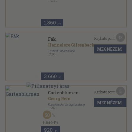
,
1972
Fűzött papírkötés
,
119
oldal
1.860
,-Ft
18
Kapható pont:
Fák
Hannelore Gilsenbach
MEGNÉZEM
Tessloff Babilon Kiadó
,
2005
Varrott keménykötés
,
48
oldal
Mi Micsoda sorozat
3.660
,-Ft
5
Kapható pont:
Gartenblumen
Georg Rein
MEGNÉZEM
Franckh'sche Verlagshandlung
,
1989
Varrott keménykötés
,
71
oldal
50
Bunte Reihe Natur sorozat
1.840 Ft
920
,-Ft