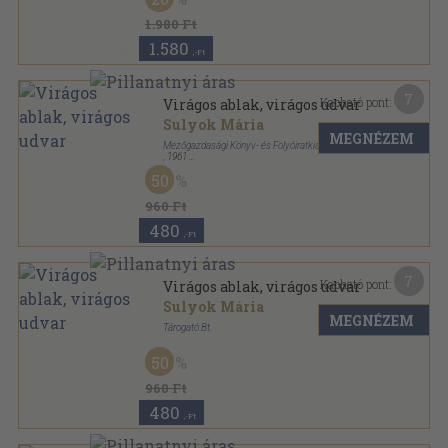
1.980 Ft
1.580
,-Ft
7
Kapható pont:
Virágos ablak, virágos udvar
Sulyok Mária
MEGNÉZEM
Mezőgazdasági Könyv- és Folyóiratkiadó Vállalat
,
1961
Fűzött papírkötés
,
170
oldal
50
Mezőgazdasági Kiskönyvtár-Kincses Könyvek
sorozat
960 Ft
480
,-Ft
7
Kapható pont:
Virágos ablak, virágos udvar
Sulyok Mária
MEGNÉZEM
Tárogató Bt.
Ragasztott papírkötés
,
170
oldal
50
Tárogató könyvek sorozat
960 Ft
480
,-Ft