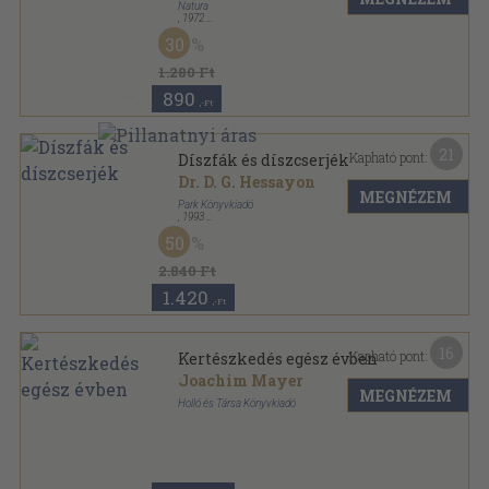
Natura
,
1972
Vászon
,
112
oldal
30
1.280 Ft
890
,-Ft
21
Kapható pont:
Díszfák és díszcserjék
Dr. D. G. Hessayon
MEGNÉZEM
Park Könyvkiadó
,
1993
Varrott papírkötés
,
128
oldal
50
Kertszakértő sorozat
2.840 Ft
1.420
,-Ft
16
Kapható pont:
Kertészkedés egész évben
Joachim Mayer
MEGNÉZEM
Holló és Társa Könyvkiadó
Fűzött kemény papírkötés
,
157
oldal