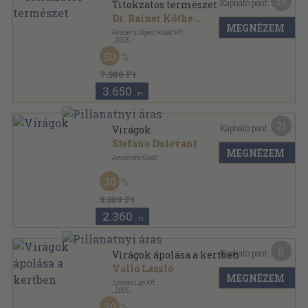
55
Kapható pont:
Titokzatos természet
Dr. Rainer Köthe
...
MEGNÉZEM
Reader's Digest Kiadó Kft.
,
2013
Fűzött kemény papírkötés
,
320
oldal
50
7.300 Ft
3.650
,-Ft
21
Kapható pont:
Virágok
Stefano Dulevant
MEGNÉZEM
Alexandra Kiadó
Fűzött kemény papírkötés
,
765
oldal
30
3.380 Ft
2.360
,-Ft
8
Kapható pont:
Virágok ápolása a kertben
Valló László
MEGNÉZEM
Szabad Lap Kft.
,
2005
Ragasztott papírkötés
,
117
oldal
20
Szabad Föld Könyvtár sorozat