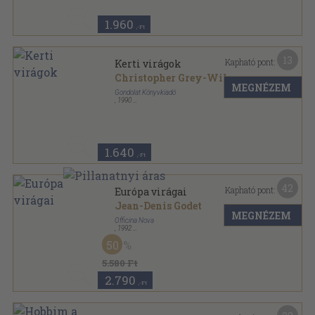
1.960
,-Ft
13
Kapható pont:
Kerti virágok
Christopher Grey-Wilson
...
MEGNÉZEM
Gondolat Könyvkiadó
,
1990
Fűzött papírkötés
,
243
oldal
Fürkész könyvek sorozat
1.640
,-Ft
42
Kapható pont:
Európa virágai
Jean-Denis Godet
MEGNÉZEM
Officina Nova
,
1992
Fűzött kemény papírkötés
,
264
oldal
50
Növénykalauz sorozat
5.580 Ft
2.790
,-Ft