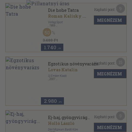
9
Kapható pont:
Die hohe Tatra
Roman Kalisky
...
MEGNÉZEM
Verlag Sport
,
1969
Vászon
,
130
oldal
50
3.480 Ft
1.740
,-Ft
15
Kapható pont:
Egzotikus növényvarázs
Lovas Katalin
MEGNÉZEM
Új Ember Kiadó
,
2007
Fűzött kemény papírkötés
,
196
oldal
2.980
,-Ft
9
Kapható pont:
Ej-haj, gyöngyvirág...
Holló László
MEGNÉZEM
Déri Múzeum Baráti Köre