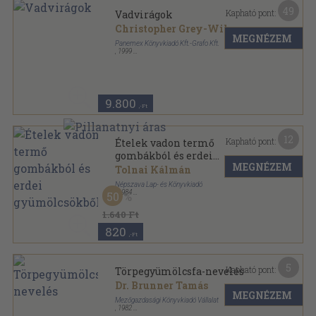
49
Kapható pont:
Vadvirágok
Christopher Grey-Wilson
MEGNÉZEM
Panemex Könyvkiadó Kft.-Grafo Kft.
,
1999
Fűzött kemény papírkötés
,
319
oldal
Határozó kézikönyvek sorozat
9.800
,-Ft
12
Kapható pont:
Ételek vadon termő
gombákból és erdei
MEGNÉZEM
gyümölcsökből
Tolnai Kálmán
Népszava Lap- és Könyvkiadó
,
1984
50
Fűzött kemény papírkötés
,
299
oldal
1.640 Ft
820
,-Ft
5
Kapható pont:
Törpegyümölcsfa-nevelés
Dr. Brunner Tamás
MEGNÉZEM
Mezőgazdasági Könyvkiadó Vállalat
,
1982
Fűzött kemény papírkötés
,
336
oldal