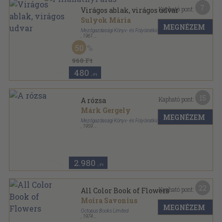
7
Kapható pont:
Virágos ablak, virágos udvar
Sulyok Mária
MEGNÉZEM
Mezőgazdasági Könyv- és Folyóiratkiadó Vállalat
,
1961
Fűzött papírkötés
,
170
oldal
50
960 Ft
480
,-Ft
15
Kapható pont:
A rózsa
Márk Gergely
MEGNÉZEM
Mezőgazdasági Könyv- és Folyóiratkiadó Vállalat
,
1959
Fűzött kemény papírkötés
,
317
oldal
2.980
,-Ft
22
Kapható pont:
All Color Book of Flowers
Moira Savonius
MEGNÉZEM
Octopus Books Limited
,
1974
Varrott keménykötés
,
70
oldal