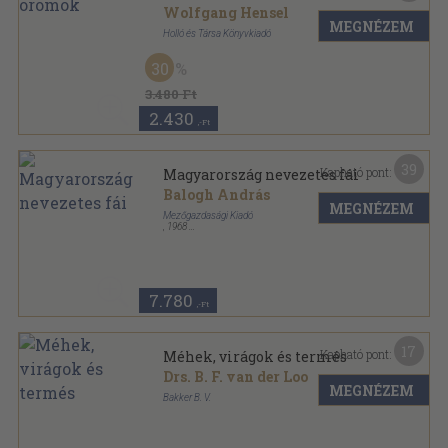
Wolfgang Hensel
MEGNÉZEM
Holló és Társa Könyvkiadó
Fűzött kemény papírkötés
,
190
oldal
30
3.480 Ft
2.430
,-Ft
39
Kapható pont:
Magyarország nevezetes fái
Balogh András
MEGNÉZEM
Mezőgazdasági Kiadó
,
1968
Vászon
,
111
oldal
7.780
,-Ft
17
Kapható pont:
Méhek, virágok és termés
Drs. B. F. van der Loo
MEGNÉZEM
Bakker B. V.
Tűzött kötés
,
32
oldal