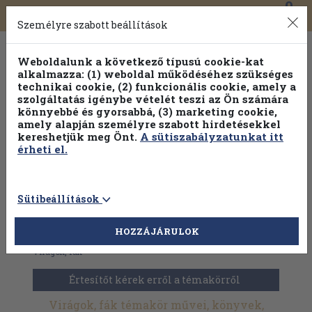
0
Toggle
Főmenü
Könyveink
navigation
Személyre szabott beállítások
Weboldalunk a következő típusú cookie-kat
alkalmazza: (1) weboldal működéséhez szükséges
technikai cookie, (2) funkcionális cookie, amely a
szolgáltatás igénybe vételét teszi az Ön számára
könnyebbé és gyorsabbá, (3) marketing cookie,
amely alapján személyre szabott hirdetésekkel
kereshetjük meg Önt.
A sütiszabályzatunkat itt
érheti el.
Sütibeállítások
HOZZÁJÁRULOK
Antikvár könyvek
>
Természettudomány
>
Növényvilág
>
Virágok, fák
Értesítőt kérek erről a témakörről
Virágok, fák témakör művei, könyvek,