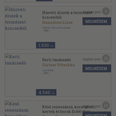
8
Kapható pont:
Húsvéti díszek a természet
kincseiből
MEGNÉZEM
Hannelore Linse
Holló és Társa Könyvkiadó
,
1999
Fűzött kemény papírkötés
,
62
oldal
Kosmos sorozat
1.530
,-Ft
36
Kapható pont:
Kerti tanácsadó
Gärtner Pötschke
MEGNÉZEM
Cser Kiadó
,
2002
Fűzött kemény papírkötés
,
352
oldal
4.540
,-Ft
49
Kapható pont:
Késő reneszánsz, kora újkori
kertek és borok Erdélyben
MEGNÉZEM