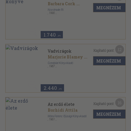
Barbara Cork
...
MEGNÉZEM
Novotrade Rt.
,
1990
Varrott keménykötés
,
32
oldal
Usborne Természetbúvár Könyvek sorozat
1.740
,-Ft
12
Kapható pont:
Vadvirágok
Marjorie Blamey
...
MEGNÉZEM
Gondolat Könyvkiadó
,
1987
Ragasztott papírkötés
,
255
oldal
Fürkész könyvek sorozat
2.440
,-Ft
16
Kapható pont:
Az erdő élete
Borhidi Attila
MEGNÉZEM
Móra Ferenc Ifjúsági Könyvkiadó
,
1961
Félvászon
,
214
oldal
Búvár könyvek sorozat