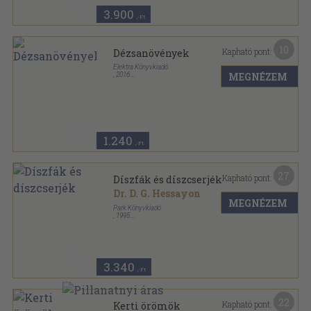
3.900
,-Ft
10
Kapható pont:
Dézsanövények
Elektra Könyvkiadó
MEGNÉZEM
,
2016
Tűzött kötés
,
48
oldal
1x1 kertész sorozat
1.240
,-Ft
27
Kapható pont:
Díszfák és díszcserjék
Dr. D. G. Hessayon
MEGNÉZEM
Park Könyvkiadó
,
1995
Fűzött kemény papírkötés
,
128
oldal
Kertszakértő sorozat
3.340
,-Ft
22
Kapható pont:
Kerti örömök