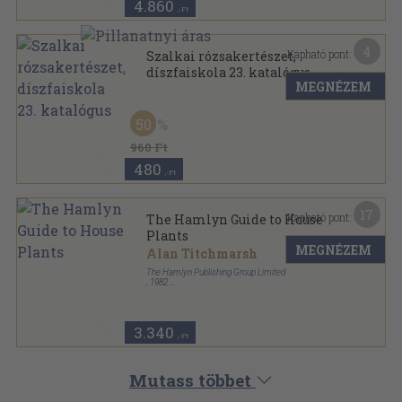
4.860
,-Ft
4
Kapható pont:
Szalkai rózsakertészet,
díszfaiskola 23. katalógus
MEGNÉZEM
Tűzött kötés
,
15
oldal
50
960 Ft
480
,-Ft
17
Kapható pont:
The Hamlyn Guide to House
Plants
MEGNÉZEM
Alan Titchmarsh
The Hamlyn Publishing Group Limited
,
1982
Fűzött papírkötés
,
286
oldal
3.340
,-Ft
Mutass többet