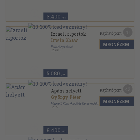
3.400
,-Ft
41
Kapható pont:
Izraeli riportok
Irwin Shaw
MEGNÉZEM
Park Könyvkiadó
,
2009
Fűzött papírkötés
,
142
oldal
5.080
,-Ft
42
Kapható pont:
Apám helyett
György Péter
MEGNÉZEM
Magvető Könyvkiadó és Kereskedelmi Kft.
,
2011
Fűzött kemény papírkötés
,
306
oldal
8.400
,-Ft