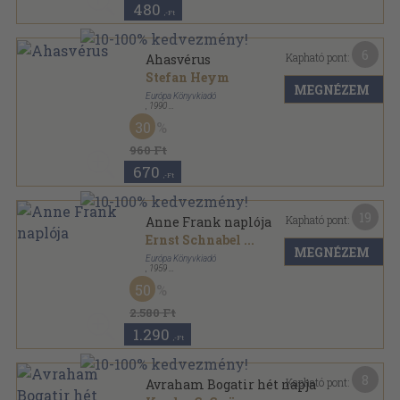
480
,-Ft
6
Kapható pont:
Ahasvérus
Stefan Heym
MEGNÉZEM
Európa Könyvkiadó
,
1990
Ragasztott papírkötés
,
320
oldal
30
Európa Zsebkönyvek sorozat
960 Ft
670
,-Ft
19
Kapható pont:
Anne Frank naplója
Ernst Schnabel
...
MEGNÉZEM
Európa Könyvkiadó
,
1959
Félvászon
,
331
oldal
50
2.580 Ft
1.290
,-Ft
8
Kapható pont:
Avraham Bogatir hét napja