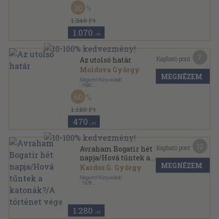
Fűzött kemény papírkötés
,
134
oldal
30
1.540 Ft
1.070
,-Ft
7
Kapható pont:
Az utolsó határ
Moldova György
MEGNÉZEM
Magvető Könyvkiadó
,
1990
Ragasztott papírkötés
,
309
oldal
60
1.180 Ft
470
,-Ft
12
Kapható pont:
Avraham Bogatir hét
napja/Hová tűntek a
MEGNÉZEM
katonák?/A történet vége
Kardos G. György
Magvető Könyvkiadó
,
1978
Fűzött keménykötés
,
761
oldal
1.280
,-Ft