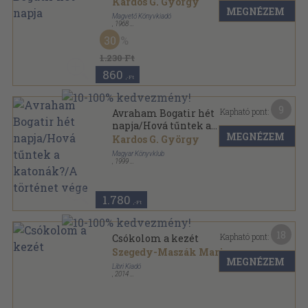
Kardos G. György
MEGNÉZEM
Magvető Könyvkiadó
,
1968
Vászon
,
427
oldal
30
1.230 Ft
860
,-Ft
9
Kapható pont:
Avraham Bogatir hét
napja/Hová tűntek a
MEGNÉZEM
katonák?/A történet vége
Kardos G. György
Magyar Könyvklub
,
1999
Fűzött kemény papírkötés
,
701
oldal
1.780
,-Ft
18
Kapható pont:
Csókolom a kezét
Szegedy-Maszák Marianne
MEGNÉZEM
Libri Kiadó
,
2014
Fűzött kemény papírkötés
,
432
oldal