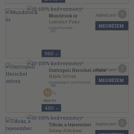
,-Ft
5
Kapható pont:
Mundstock úr
Ladislav Fuks
MEGNÉZEM
Európa Könyvkiadó
,
1977
Ragasztott papírkötés
,
184
oldal
Európa Zsebkönyvek sorozat
960
,-Ft
7
Kapható pont:
Osztropoli Herschel ostora
Hajdu István
MEGNÉZEM
Közgazdasági és Jogi Könyvkiadó
,
1985
Ragasztott papírkötés
,
139
oldal
50
960 Ft
480
,-Ft
6
Kapható pont:
Tóbiás, a tejesember
Sólem Aléchem