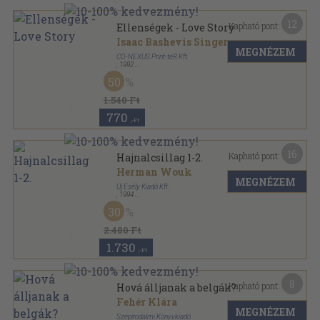
12
Kapható pont:
Ellenségek - Love Story
Isaac Bashevis Singer
MEGNÉZEM
CO-NEXUS Print-teR Kft.
,
1992
Ragasztott papírkötés
,
322
oldal
50
1.540 Ft
770
,-Ft
16
Kapható pont:
Hajnalcsillag 1-2.
Herman Wouk
MEGNÉZEM
Új Esély Kiadó Kft.
,
1994
Fűzött kemény papírkötés
,
811
oldal
30
2.480 Ft
1.730
,-Ft
8
Kapható pont:
Hová álljanak a belgák?
Fehér Klára
MEGNÉZEM
Szépirodalmi Könyvkiadó