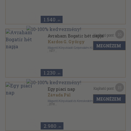
Ragasztott kemény papírkötés
,
207
oldal
1.540
,-Ft
10
Kapható pont:
Avraham Bogatir hét napja
Kardos G. György
MEGNÉZEM
Magvető Könyvkiadó-Szépirodalmi Könyvkiadó
,
1977
Vászon
,
356
oldal
30 év sorozat
1.230
,-Ft
15
Kapható pont:
Egy piaci nap
Závada Pál
MEGNÉZEM
Magvető Könyvkiadó és Kereskedelmi Kft.
,
2016
Fűzött kemény papírkötés
,
221
oldal
2.980
,-Ft