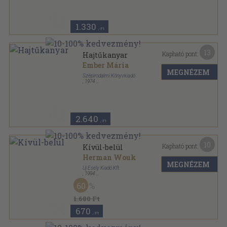
Magvető Zsebkönyvtár sorozat
1.330
,-Ft
13
Kapható pont:
Hajtűkanyar
Ember Mária
MEGNÉZEM
Szépirodalmi Könyvkiadó
,
1974
Vászon
,
383
oldal
2.640
,-Ft
10
Kapható pont:
Kívül-belül
Herman Wouk
MEGNÉZEM
Új Esély Kiadó Kft.
,
1994
Fűzött kemény papírkötés
,
614
oldal
60
1.680 Ft
670
,-Ft