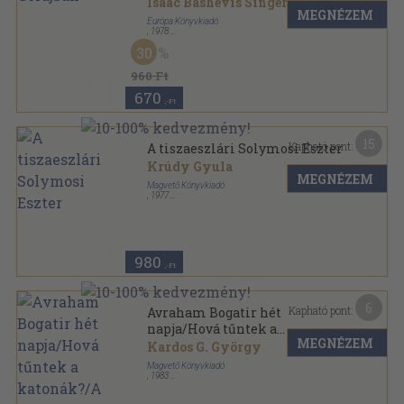
Isaac Bashevis Singer
MEGNÉZEM
Európa Könyvkiadó
,
1978
Ragasztott papírkötés
,
186
oldal
30
Modern könyvtár sorozat
960 Ft
670
,-Ft
15
Kapható pont:
A tiszaeszlári Solymosi Eszter
Krúdy Gyula
MEGNÉZEM
Magvető Könyvkiadó
,
1977
Ragasztott papírkötés
,
548
oldal
Tények és Tanúk sorozat
980
,-Ft
6
Kapható pont:
Avraham Bogatir hét
napja/Hová tűntek a
MEGNÉZEM
katonák?/A történet vége
Kardos G. György
Magvető Könyvkiadó
,
1983
Vászon
,
733
oldal