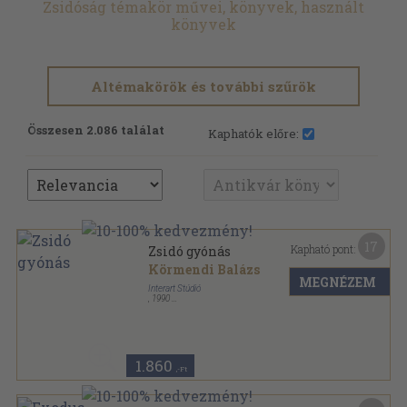
Zsidóság témakör művei, könyvek, használt
könyvek
Altémakörök és további szűrök
Összesen 2.086 találat
Kaphatók előre:
17
Kapható pont:
Zsidó gyónás
Körmendi Balázs
MEGNÉZEM
Interart Stúdió
,
1990
Ragasztott papírkötés
,
223
oldal
1.860
,-Ft