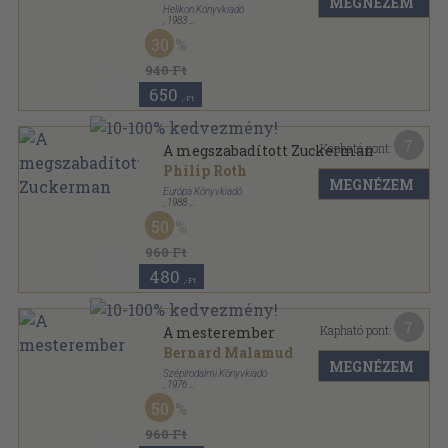
MEGNÉZEM
Helikon Könyvkiadó
,
1983
Fűzött kemény papírkötés
,
193
oldal
30
940 Ft
650
,-Ft
7
Kapható pont:
A megszabadított Zuckerman
Philip Roth
MEGNÉZEM
Európa Könyvkiadó
,
1988
Ragasztott papírkötés
,
194
oldal
50
Modern könyvtár sorozat
960 Ft
480
,-Ft
7
Kapható pont:
A mesterember
Bernard Malamud
MEGNÉZEM
Szépirodalmi Könyvkiadó
,
1976
Ragasztott papírkötés
,
333
oldal
50
Olcsó könyvtár sorozat
960 Ft