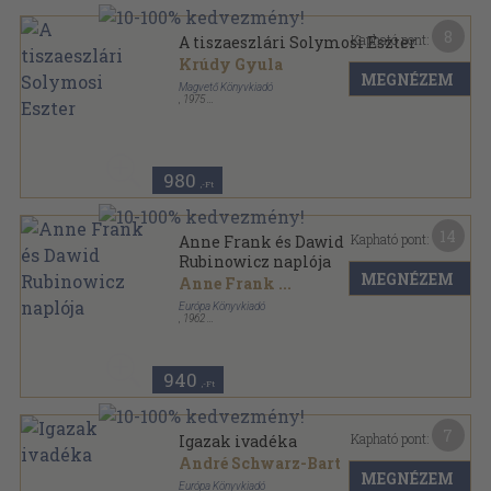
8
Kapható pont:
A tiszaeszlári Solymosi Eszter
Krúdy Gyula
MEGNÉZEM
Magvető Könyvkiadó
,
1975
Vászon
,
603
oldal
980
,-Ft
14
Kapható pont:
Anne Frank és Dawid
Rubinowicz naplója
MEGNÉZEM
Anne Frank
...
Európa Könyvkiadó
,
1962
Vászon
,
431
oldal
Milliók könyve sorozat
940
,-Ft
7
Kapható pont:
Igazak ivadéka
André Schwarz-Bart
MEGNÉZEM
Európa Könyvkiadó