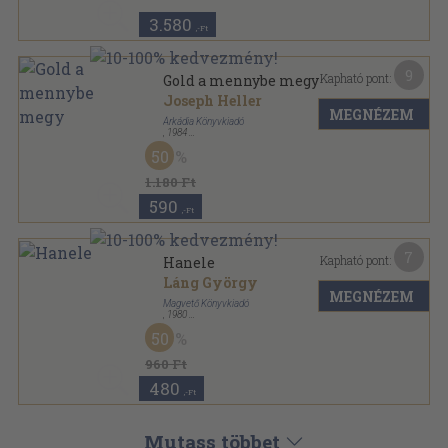
3.580
,-Ft
9
Kapható pont:
Gold a mennybe megy
Joseph Heller
MEGNÉZEM
Árkádia Könyvkiadó
,
1984
Ragasztott papírkötés
,
433
oldal
50
1.180 Ft
590
,-Ft
7
Kapható pont:
Hanele
Láng György
MEGNÉZEM
Magvető Könyvkiadó
,
1980
Vászon
,
236
oldal
50
960 Ft
480
,-Ft
Mutass többet