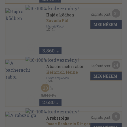
,-Ft
31
Kapható pont:
Hajó a ködben
Závada Pál
MEGNÉZEM
Magvető Kiadó
,
2019
Fűzött kemény papírkötés
,
416
oldal
3.860
,-Ft
24
Kapható pont:
A bacherachi rabbi
Heinrich Heine
MEGNÉZEM
Európa Könyvkiadó
,
1982
Vászon
,
103
oldal
30
3.840 Ft
2.680
,-Ft
8
Kapható pont:
A rabszolga
Isaac Bashevis Singer