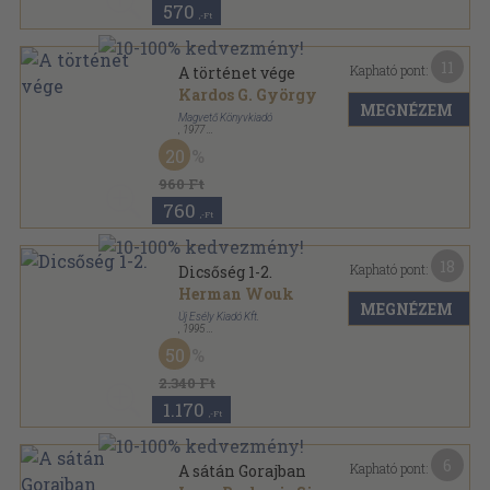
570
,-Ft
11
Kapható pont:
A történet vége
Kardos G. György
MEGNÉZEM
Magvető Könyvkiadó
,
1977
Vászon
,
386
oldal
20
960 Ft
760
,-Ft
18
Kapható pont:
Dicsőség 1-2.
Herman Wouk
MEGNÉZEM
Új Esély Kiadó Kft.
,
1995
Fűzött kemény papírkötés
,
894
oldal
50
2.340 Ft
1.170
,-Ft
6
Kapható pont:
A sátán Gorajban