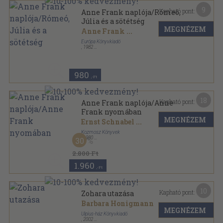
9
Kapható pont:
Anne Frank naplója/Rómeó,
Júlia és a sötétség
MEGNÉZEM
Anne Frank
...
Európa Könyvkiadó
,
1982
Vászon
,
359
oldal
A világirodalom remekei sorozat
980
,-Ft
18
Kapható pont:
Anne Frank naplója/Anne
Frank nyomában
MEGNÉZEM
Ernst Schnabel
...
Kozmosz Könyvek
,
1980
30
Ragasztott papírkötés
,
468
oldal
2.800 Ft
1.960
,-Ft
10
Kapható pont:
Zohara utazása
Barbara Honigmann
MEGNÉZEM
Ulpius-ház Könyvkiadó
,
2002