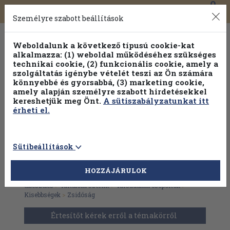
0
Toggle
Főmenü
Könyveink
navigation
Személyre szabott beállítások
Weboldalunk a következő típusú cookie-kat
alkalmazza: (1) weboldal működéséhez szükséges
technikai cookie, (2) funkcionális cookie, amely a
szolgáltatás igénybe vételét teszi az Ön számára
könnyebbé és gyorsabbá, (3) marketing cookie,
Válogasson több mint 1.000.000 kiadványunk közül
10-
amely alapján személyre szabott hirdetésekkel
100% kedvezménnyel!
kereshetjük meg Önt.
A sütiszabályzatunkat itt
érheti el.
Sütibeállítások
HOZZÁJÁRULOK
Antikvár könyvek
>
Szépirodalom
>
Regény, novella,
elbeszélés
>
Tartalom szerint
>
Társadalmi csoportok
>
Kisebbségek
>
Zsidóság
Értesítőt kérek erről a témakörről