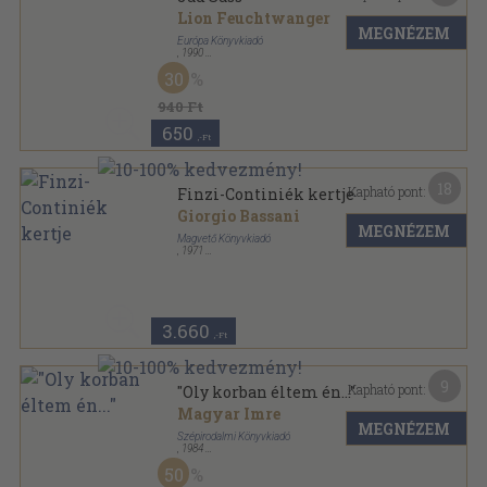
Lion Feuchtwanger
MEGNÉZEM
Európa Könyvkiadó
,
1990
Vászon
,
468
oldal
30
940 Ft
650
,-Ft
18
Kapható pont:
Finzi-Continiék kertje
Giorgio Bassani
MEGNÉZEM
Magvető Könyvkiadó
,
1971
Vászon
,
305
oldal
Világkönyvtár sorozat
3.660
,-Ft
9
Kapható pont:
"Oly korban éltem én..."
Magyar Imre
MEGNÉZEM
Szépirodalmi Könyvkiadó
,
1984
Fűzött kemény papírkötés
,
486
oldal
50