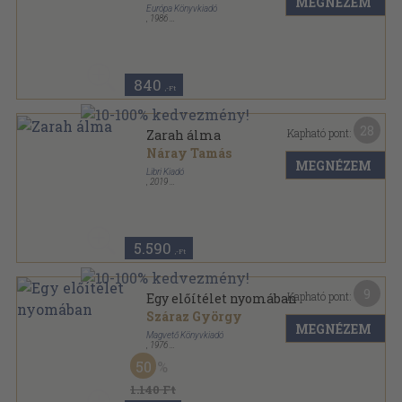
MEGNÉZEM
Európa Könyvkiadó
,
1986
Ragasztott papírkötés
,
261
oldal
Európa Zsebkönyvek sorozat
840
,-Ft
28
Kapható pont:
Zarah álma
Náray Tamás
MEGNÉZEM
Libri Kiadó
,
2019
Fűzött kemény papírkötés
,
720
oldal
5.590
,-Ft
9
Kapható pont:
Egy előítélet nyomában
Száraz György
MEGNÉZEM
Magvető Könyvkiadó
,
1976
Ragasztott papírkötés
,
287
oldal
50
Gyorsuló idő sorozat
1.140 Ft