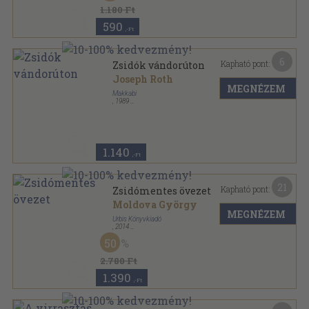
1.180 Ft
590
,-Ft
6
Kapható pont:
Zsidók vándorúton
Joseph Roth
MEGNÉZEM
Makkabi
,
1989
Ragasztott papírkötés
,
92
oldal
1.140
,-Ft
21
Kapható pont:
Zsidómentes övezet
Moldova György
MEGNÉZEM
Urbis Könyvkiadó
,
2014
Fűzött kemény papírkötés
,
155
oldal
50
2.780 Ft
1.390
,-Ft