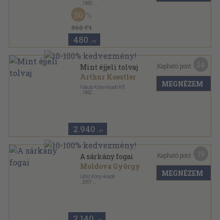
,
1983
Vászon
,
400
oldal
50
A világirodalom remekei sorozat
960 Ft
480
,-Ft
24
Kapható pont:
Mint éjjeli tolvaj
Arthur Koestler
MEGNÉZEM
Fabula Könyvkiadó Kft.
,
1992
Varrott keménykötés
,
310
oldal
2.940
,-Ft
19
Kapható pont:
A sárkány fogai
Moldova György
MEGNÉZEM
Urbis Könyvkiadó
,
2001
Fűzött kemény papírkötés
,
592
oldal
2.140