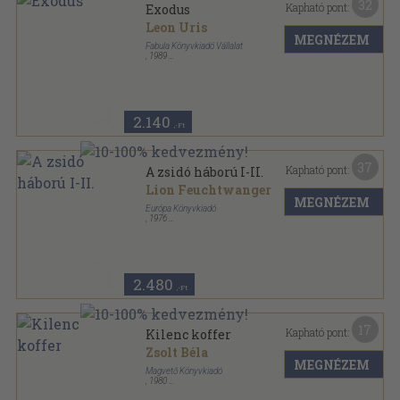
32
Kapható pont:
Exodus
Leon Uris
MEGNÉZEM
Fabula Könyvkiadó Vállalat
,
1989
Fűzött kemény papírkötés
,
514
oldal
2.140
,-Ft
37
Kapható pont:
A zsidó háború I-II.
Lion Feuchtwanger
MEGNÉZEM
Európa Könyvkiadó
,
1976
Vászon
,
1769
oldal
2.480
,-Ft
17
Kapható pont:
Kilenc koffer
Zsolt Béla
MEGNÉZEM
Magvető Könyvkiadó
,
1980
Ragasztott papírkötés
,
404
oldal