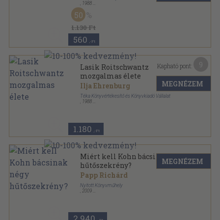
,
1988
Ragasztott kemény papírkötés
,
187
oldal
50
1.130 Ft
560
,-Ft
9
Kapható pont:
Lasik Roitschwantz
mozgalmas élete
MEGNÉZEM
Ilja Ehrenburg
Téka Könyvértékesítő és Könyvkiadó Vállalat
,
1988
Ragasztott papírkötés
,
346
oldal
1.180
,-Ft
Miért kell Kohn bácsinak négy
MEGNÉZEM
hűtőszekrény?
Papp Richárd
Nyitott Könyvműhely
,
2009
Ragasztott papírkötés
,
201
oldal
2.940