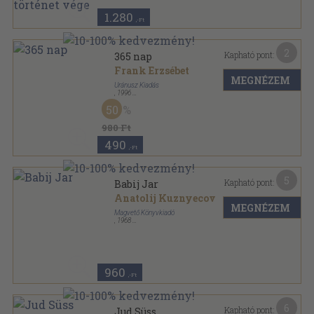
1.280
,-Ft
2
Kapható pont:
365 nap
Frank Erzsébet
MEGNÉZEM
Uránusz Kiadás
,
1996
Ragasztott papírkötés
,
103
oldal
50
980 Ft
490
,-Ft
5
Kapható pont:
Babij Jar
Anatolij Kuznyecov
MEGNÉZEM
Magvető Könyvkiadó
,
1968
Fűzött keménykötés
,
392
oldal
Világkönyvtár sorozat
960
,-Ft
6
Kapható pont:
Jud Süss