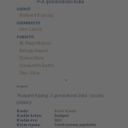
SZERZŐ
Rudyard Kipling
SZERKESZTŐ
Sári László
FORDÍTÓ
M. Nagy Miklós
Balogh Dániel
Elekes Dóra
Greskovits Endre
Sári Júlia
Budapest
'Rudyard Kipling: A gondolkodó bika ' összes
példány
Kiadó:
Kelet Kiadó
Kiadás helye:
Budapest
Kiadás éve:
2010
Kötés típusa:
Fűzött kemény papírkötés