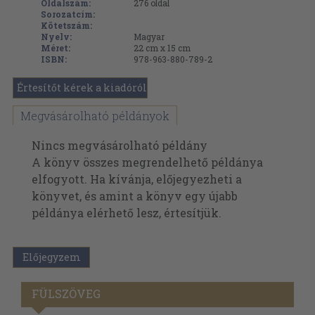
Oldalszám:
276
oldal
Sorozatcím:
Kötetszám:
Nyelv:
Magyar
Méret:
22 cm x 15 cm
ISBN:
978-963-880-789-2
Értesítőt kérek a kiadóról
Megvásárolható példányok
Nincs megvásárolható példány
A könyv összes megrendelhető példánya
elfogyott. Ha kívánja, előjegyezheti a
könyvet, és amint a könyv egy újabb
példánya elérhető lesz, értesítjük.
Előjegyzem
FÜLSZÖVEG