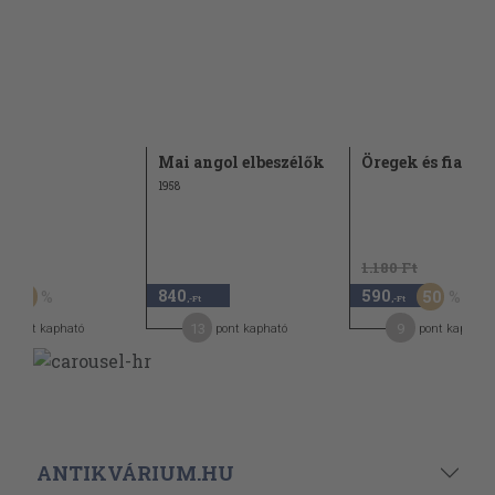
ág
Mai angol elbeszélők
Öregek és fiatal
1958
Ft
1.180 Ft
840
590
30
50
,-Ft
,-Ft
13
9
pont kapható
pont kapható
pont kapható
ANTIKVÁRIUM.HU