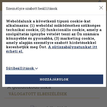
0
Toggle
Főmenü
Könyveink
navigation
Személyre szabott beállítások
Weboldalunk a következő típusú cookie-kat
alkalmazza: (1) weboldal működéséhez szükséges
technikai cookie, (2) funkcionális cookie, amely a
szolgáltatás igénybe vételét teszi az Ön számára
könnyebbé és gyorsabbá, (3) marketing cookie,
amely alapján személyre szabott hirdetésekkel
kereshetjük meg Önt.
A sütiszabályzatunkat itt
érheti el.
Sütibeállítások
Vissza az előző oldalra
Válasszon példányt
HOZZÁJÁRULOK
A gondolkodó bika
VÁLOGATOTT ELBESZÉLÉSEK