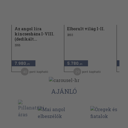
ár-
Az angol líra
Elborult világ I-II.
A d
am)
kincsesháza I-VIII.
1893
(dedikált...
1958
7.980
5.780
5.8
,-Ft
,-Ft
40
29
pont kapható
pont kapható
AJÁNLÓ