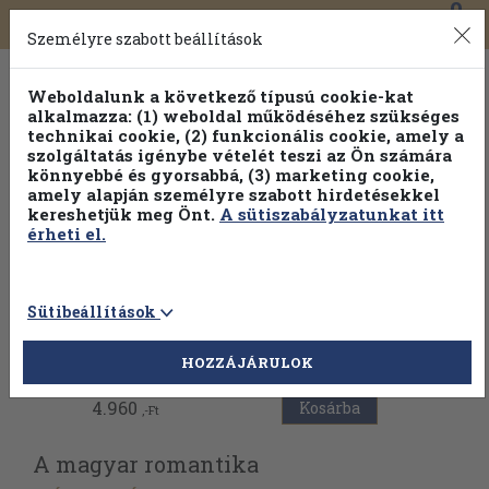
0
Toggle
Főmenü
Könyveink
navigation
Személyre szabott beállítások
Weboldalunk a következő típusú cookie-kat
alkalmazza: (1) weboldal működéséhez szükséges
technikai cookie, (2) funkcionális cookie, amely a
szolgáltatás igénybe vételét teszi az Ön számára
könnyebbé és gyorsabbá, (3) marketing cookie,
amely alapján személyre szabott hirdetésekkel
kereshetjük meg Önt.
A sütiszabályzatunkat itt
érheti el.
Sütibeállítások
Vissza az előző oldalra
HOZZÁJÁRULOK
4.960
Kosárba
,-Ft
A magyar romantika