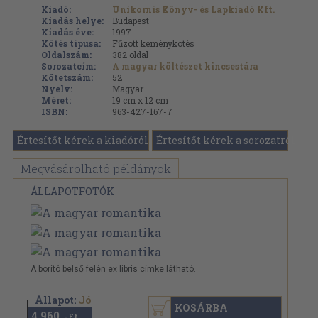
Kiadó:
Unikornis Könyv- és Lapkiadó Kft.
Kiadás helye:
Budapest
Kiadás éve:
1997
Kötés típusa:
Fűzött keménykötés
Oldalszám:
382
oldal
Sorozatcím:
A magyar költészet kincsestára
Kötetszám:
52
Nyelv:
Magyar
Méret:
19 cm x 12 cm
ISBN:
963-427-167-7
Értesítőt kérek a kiadóról
Értesítőt kérek a sorozatról
Megvásárolható példányok
ÁLLAPOTFOTÓK
A borító belső felén ex libris címke látható.
Állapot:
Jó
KOSÁRBA
4.960
,-Ft