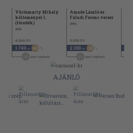
Vörösmarty Mihály
Amade László és
Pet
költeményei I.
Faludi Ferenc versei
válo
(töredék)
1996
2000
1994
4.360 Ft
3.330 Ft
1.740
2.330
12.
60
30
,-Ft
,-Ft
26
21
pont kapható
pont kapható
AJÁNLÓ