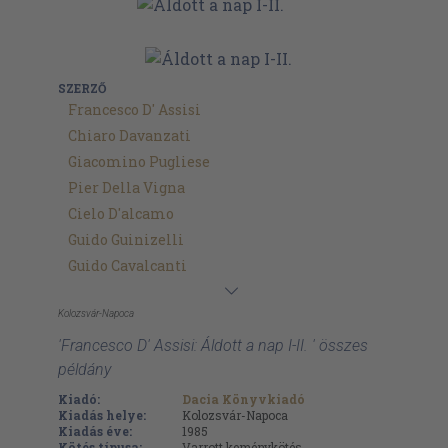
SZERZŐ
Francesco D' Assisi
Chiaro Davanzati
Giacomino Pugliese
Pier Della Vigna
Cielo D'alcamo
Guido Guinizelli
Guido Cavalcanti
Kolozsvár-Napoca
'Francesco D' Assisi: Áldott a nap I-II. ' összes
példány
Kiadó:
Dacia Könyvkiadó
Kiadás helye:
Kolozsvár-Napoca
Kiadás éve:
1985
Kötés típusa:
Varrott keménykötés