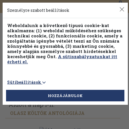
0
Toggle
Főmenü
Könyveink
navigation
Személyre szabott beállítások
Weboldalunk a következő típusú cookie-kat
alkalmazza: (1) weboldal működéséhez szükséges
technikai cookie, (2) funkcionális cookie, amely a
szolgáltatás igénybe vételét teszi az Ön számára
könnyebbé és gyorsabbá, (3) marketing cookie,
amely alapján személyre szabott hirdetésekkel
kereshetjük meg Önt.
A sütiszabályzatunkat itt
érheti el.
Sütibeállítások
Vissza az előző oldalra
Válasszon példányt
HOZZÁJÁRULOK
Áldott a nap I-II.
OLASZ KÖLTŐK ANTOLÓGIÁJA