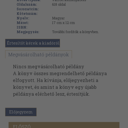
Oldalszám:
618
oldal
Sorozatcím:
Kötetszám:
Nyelv:
Magyar
Méret:
17 cm x 12 cm
ISBN:
Megjegyzés:
További fordítók a könyvben.
Értesítőt kérek a kiadóról
Megvásárolható példányok
Nincs megvásárolható példány
A könyv összes megrendelhető példánya
elfogyott. Ha kívánja, előjegyezheti a
könyvet, és amint a könyv egy újabb
példánya elérhető lesz, értesítjük.
Előjegyzem
ELŐSZÓ