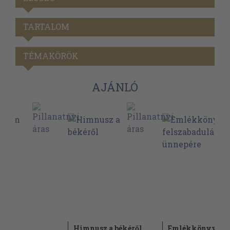
TARTALOM
TÉMAKÖRÖK
AJÁNLÓ
lem
Himnusz a békéről
Emlékkönyv