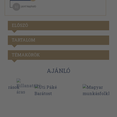
32
pont kapható
ELŐSZÓ
TARTALOM
TÉMAKÖRÖK
AJÁNLÓ