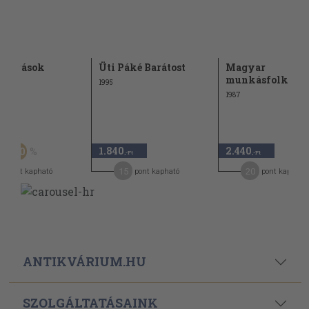
ór írások
Üti Páké Barátost
Magyar
munkásfolklór
1995
1987
Ft
1.840
2.440
20
-Ft
,-Ft
,-Ft
6
15
20
pont kapható
pont kapható
pont kapható
ANTIKVÁRIUM.HU
SZOLGÁLTATÁSAINK