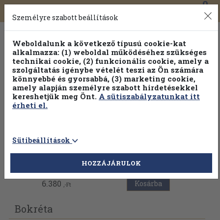
0
Toggle
Főmenü
Könyveink
navigation
Személyre szabott beállítások
Weboldalunk a következő típusú cookie-kat
alkalmazza: (1) weboldal működéséhez szükséges
technikai cookie, (2) funkcionális cookie, amely a
szolgáltatás igénybe vételét teszi az Ön számára
könnyebbé és gyorsabbá, (3) marketing cookie,
amely alapján személyre szabott hirdetésekkel
kereshetjük meg Önt.
A sütiszabályzatunkat itt
érheti el.
Sütibeállítások
Vissza az előző oldalra
HOZZÁJÁRULOK
6.380
Kosárba
,-Ft
Bokréta