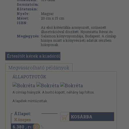
Sorozatcím:
Kötetszám:
Nyelv:
Magyar
Méret:
20 cm x 15 cm
ISBN:
Az első kötéstábla aranyozott, színezett
illusztrációval díszített. Nyomtatta Révai és
Megjegyzés:
Salamon könyvnyomdája, Budapest. A címlap
hiánya miatt a könyvészeti adatok részben
hiányosak.
Értesítőt kérek a kiadóról
Megvásárolható példányok
ÁLLAPOTFOTÓK
A címlap hiányzik. A borító kopott, néhány lap foltos.
A lapélek mintázottak.
Állapot:
KOSÁRBA
7.980 Ft
Közepes
6.380
20
,-Ft