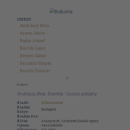
SZERZŐ
Andrássy Béla
Arany János
Bajza József
Bartók Lajos
Bényei Gábor
Bernáth Gáspár
Boruth Elemér
Budapest
'Andrássy Béla: Bokréta ' összes példány
Kiadó:
Athenaeum
Kiadás
Budapest
helye:
Kiadás éve:
Kötés
Aranyozott, színezett kiadói egész
típusa:
vászonkötés
Oldalszám:
319
oldal