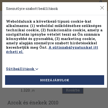
0
Toggle
Főmenü
Könyveink
navigation
Személyre szabott beállítások
Weboldalunk a következő típusú cookie-kat
alkalmazza: (1) weboldal működéséhez szükséges
technikai cookie, (2) funkcionális cookie, amely a
szolgáltatás igénybe vételét teszi az Ön számára
könnyebbé és gyorsabbá, (3) marketing cookie,
Válogasson több mint 1.000.000 kiadványunk közül
10-
amely alapján személyre szabott hirdetésekkel
100% kedvezménnyel!
kereshetjük meg Önt.
A sütiszabályzatunkat itt
érheti el.
Sütibeállítások
Vissza az előző oldalra
HOZZÁJÁRULOK
1.320
Kosárba
,-Ft
Arcok és énekek 2010