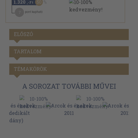
1.320
50
,-Ft
7
pont kapható
ELŐSZÓ
TARTALOM
TÉMAKÖRÖK
A SOROZAT TOVÁBBI MŰVEI