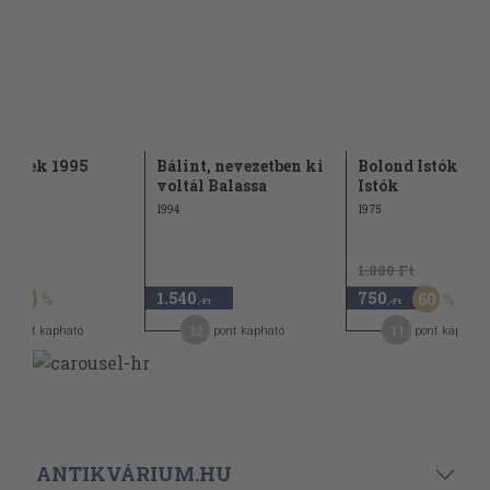
versek 1995
Bálint, nevezetben ki
Bolond Istók/Bo
voltál Balassa
Istók
1994
1975
Ft
1.880 Ft
1.540
750
20
60
,-Ft
,-Ft
12
11
pont kapható
pont kapható
pont kapható
ANTIKVÁRIUM.HU