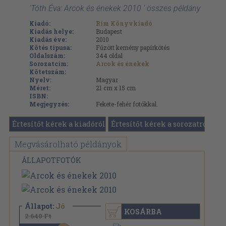
'Tóth Éva: Arcok és énekek 2010 ' összes példány
Kiadó:
Rím Könyvkiadó
Kiadás helye:
Budapest
Kiadás éve:
2010
Kötés típusa:
Fűzött kemény papírkötés
Oldalszám:
344
oldal
Sorozatcím:
Arcok és énekek
Kötetszám:
Nyelv:
Magyar
Méret:
21 cm x 15 cm
ISBN:
Megjegyzés:
Fekete-fehér fotókkal.
Értesítőt kérek a kiadóról
Értesítőt kérek a sorozatról
Megvásárolható példányok
ÁLLAPOTFOTÓK
Állapot:
Jó
KOSÁRBA
2.640 Ft