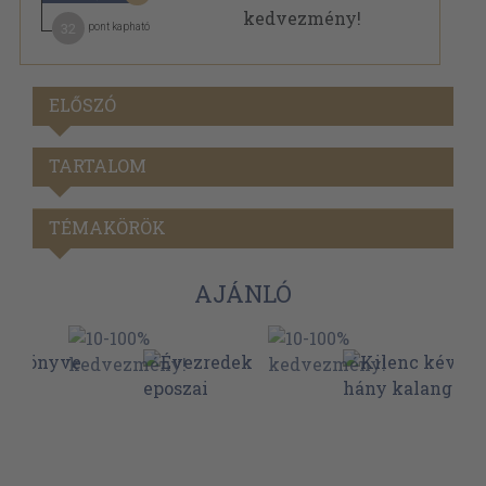
32
pont kapható
ELŐSZÓ
TARTALOM
TÉMAKÖRÖK
AJÁNLÓ