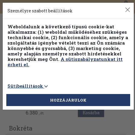
0
Toggle
Főmenü
Könyveink
navigation
Személyre szabott beállítások
Weboldalunk a következő típusú cookie-kat
alkalmazza: (1) weboldal működéséhez szükséges
technikai cookie, (2) funkcionális cookie, amely a
szolgáltatás igénybe vételét teszi az Ön számára
könnyebbé és gyorsabbá, (3) marketing cookie,
Válogasson több mint 1.000.000 kiadványunk közül
10-
amely alapján személyre szabott hirdetésekkel
100% kedvezménnyel!
kereshetjük meg Önt.
A sütiszabályzatunkat itt
érheti el.
Sütibeállítások
Vissza az előző oldalra
HOZZÁJÁRULOK
6.380
Kosárba
,-Ft
Bokréta