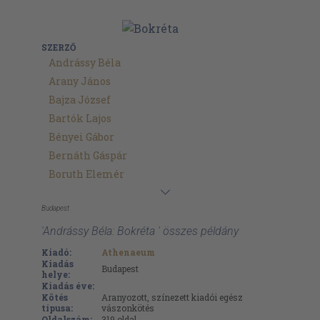
SZERZŐ
Andrássy Béla
Arany János
Bajza József
Bartók Lajos
Bényei Gábor
Bernáth Gáspár
Boruth Elemér
Budapest
'Andrássy Béla: Bokréta ' összes példány
Kiadó:
Athenaeum
Kiadás
Budapest
helye:
Kiadás éve:
Kötés
Aranyozott, színezett kiadói egész
típusa:
vászonkötés
Oldalszám:
319
oldal