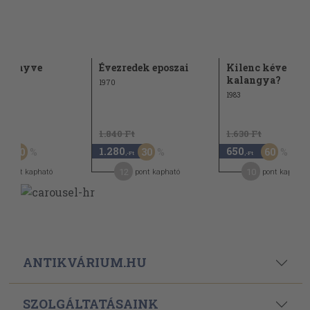
k könyve
Évezredek eposzai
Kilenc kéve hán
kalangya?
1970
1983
Ft
1.840 Ft
1.630 Ft
1.280
650
30
30
60
,-Ft
,-Ft
,-Ft
2
12
10
pont kapható
pont kapható
pont kapható
ANTIKVÁRIUM.HU
SZOLGÁLTATÁSAINK