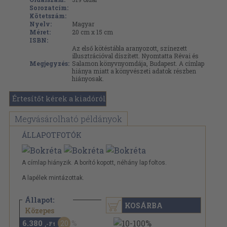
Sorozatcím:
Kötetszám:
Nyelv:
Magyar
Méret:
20 cm x 15 cm
ISBN:
Az első kötéstábla aranyozott, színezett
illusztrációval díszített. Nyomtatta Révai és
Megjegyzés:
Salamon könyvnyomdája, Budapest. A címlap
hiánya miatt a könyvészeti adatok részben
hiányosak.
Értesítőt kérek a kiadóról
Megvásárolható példányok
ÁLLAPOTFOTÓK
A címlap hiányzik. A borító kopott, néhány lap foltos.
A lapélek mintázottak.
Állapot:
KOSÁRBA
7.980 Ft
Közepes
6.380
20
,-Ft