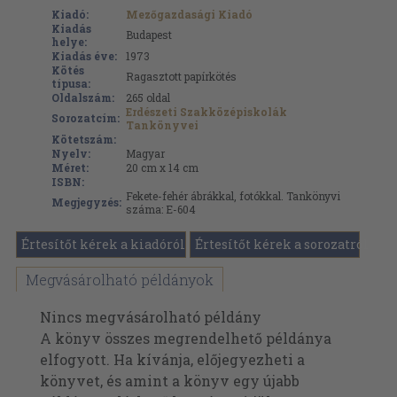
Kiadó:
Mezőgazdasági Kiadó
Kiadás
Budapest
helye:
Kiadás éve:
1973
Kötés
Ragasztott papírkötés
típusa:
Oldalszám:
265
oldal
Erdészeti Szakközépiskolák
Sorozatcím:
Tankönyvei
Kötetszám:
Nyelv:
Magyar
Méret:
20 cm x 14 cm
ISBN:
Fekete-fehér ábrákkal, fotókkal. Tankönyvi
Megjegyzés:
száma: E-604
Értesítőt kérek a kiadóról
Értesítőt kérek a sorozatról
Megvásárolható példányok
Nincs megvásárolható példány
A könyv összes megrendelhető példánya
elfogyott. Ha kívánja, előjegyezheti a
könyvet, és amint a könyv egy újabb