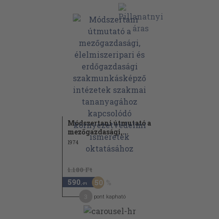
Módszertani útmutató a
mezőgazdasági,...
1974
1.180 Ft
590
50
,-Ft
3
pont kapható