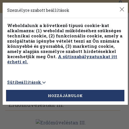
0
Toggle
Főmenü
Könyveink
navigation
Személyre szabott beállítások
Weboldalunk a következő típusú cookie-kat
alkalmazza: (1) weboldal működéséhez szükséges
technikai cookie, (2) funkcionális cookie, amely a
szolgáltatás igénybe vételét teszi az Ön számára
könnyebbé és gyorsabbá, (3) marketing cookie,
Válogasson több mint 30 000 kötet közül
amely alapján személyre szabott hirdetésekkel
Hobbi témakörökben
20% kedvezménnyel!
kereshetjük meg Önt.
A sütiszabályzatunkat itt
érheti el.
Sütibeállítások
Vissza az előző oldalra
Válasszon példányt
HOZZÁJÁRULOK
Erdőműveléstan III.