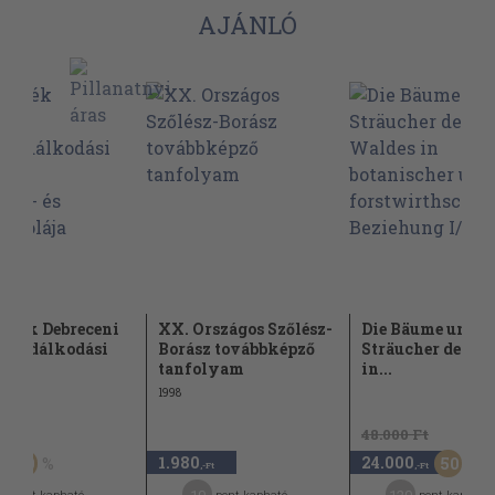
AJÁNLÓ
yzék Debreceni
XX. Országos Szőlész-
Die Bäume und
gazdálkodási
Borász továbbképző
Sträucher des W
at...
tanfolyam
in...
1998
Ft
48.000 Ft
1.980
24.000
50
50
,-Ft
,-Ft