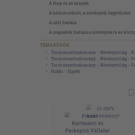
A fény és az árnyék
A hőmérséklet, a növények fagytűrése
A szél hatása
A csapadék hatása a növényekre és körn
A növények vízháztartása
TÉMAKÖRÖK
Az öntözésről
Természettudomány
>
Növényvilág
>
K
Természettudomány
>
Növényvilág
>
F
A talaj
Természettudomány
>
Növényvilág
>
F
A növények tápanyagai
Hobbi
>
Egyéb
A tápanyagok pótlása
D
Hová és hogyan ültessünk örökzöldeket?
A kert tervezése
A fenyők és örökzöldek alkalmazása a 
Az örökzöldek felhasználási lehetősége
Az örökzöld növények megrendelése, ül