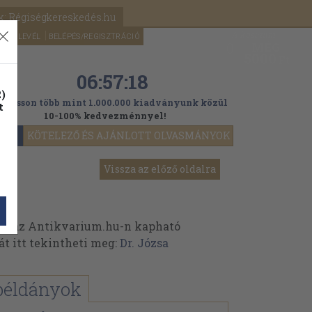
k: Régiségkereskedés.hu
A kosaram
HÍRLEVÉL
BELÉPÉS/REGISZTRÁCIÓ
MÉG
0
5000
Ft
06:57:17
)
ogasson több mint 1.000.000 kiadványunk közül
t
10-100% kedvezménnyel!
YOK
KÖTELEZŐ ÉS AJÁNLOTT OLVASMÁNYOK
Vissza az előző oldalra
ek az Antikvarium.hu-n kapható
át itt tekintheti meg:
Dr. Józsa
példányok