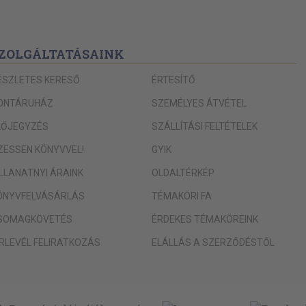
ZOLGÁLTATÁSAINK
ÉSZLETES KERESŐ
ÉRTESÍTŐ
ONTÁRUHÁZ
SZEMÉLYES ÁTVÉTEL
LŐJEGYZÉS
SZÁLLÍTÁSI FELTÉTELEK
IZESSEN KÖNYVVEL!
GYIK
ILLANATNYI ÁRAINK
OLDALTÉRKÉP
ÖNYVFELVÁSÁRLÁS
TÉMAKÖRI FA
SOMAGKÖVETÉS
ÉRDEKES TÉMAKÖREINK
ÍRLEVÉL FELIRATKOZÁS
ELÁLLÁS A SZERZŐDÉSTŐL