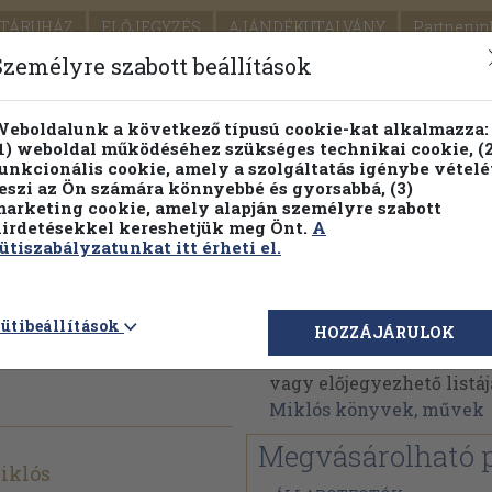
TÁRUHÁZ
ELŐJEGYZÉS
AJÁNDÉKUTALVÁNY
Partnerün
SZÁLLÍTÁS
SEGÍTSÉG
Személyre szabott beállítások
Részletes kereső
Témaköri fa
eboldalunk a következő típusú cookie-kat alkalmazza:
1) weboldal működéséhez szükséges technikai cookie, (2
Vál
unkcionális cookie, amely a szolgáltatás igénybe vételé
eszi az Ön számára könnyebbé és gyorsabbá, (3)
arketing cookie, amely alapján személyre szabott
PILLANATNYI ÁRAINK
FENNTARTHATÓ OLVASMÁN
irdetésekkel kereshetjük meg Önt.
A
ütiszabályzatunkat itt érheti el.
öldek a
Dr. Józsa Miklós
ütibeállítások
HOZZÁJÁRULOK
Dr. Józsa Miklós művein
vagy előjegyezhető listáj
Miklós könyvek, művek
Megvásárolható 
Miklós