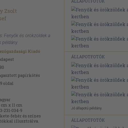
ÁLLAPOTFOTÓK
y Zsolt
sef
ós: Fenyők és örökzöldek a
s példány
ezőgazdasági Kiadó
ÁLLAPOTFOTÓK
udapest
80
gasztott papírkötés
9
oldal
agyar
 cm x 11 cm
Jó állapotú példány.
3-231-034-9
kete-fehér és színes
ÁLLAPOTFOTÓK
tókkal illusztrálva.