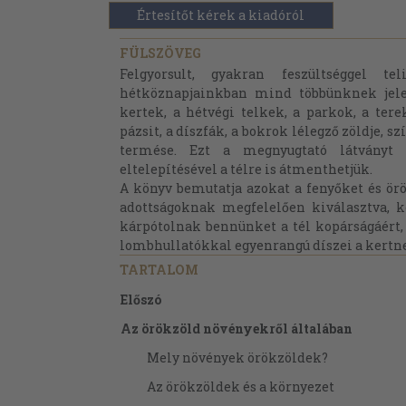
Értesítőt kérek a kiadóról
FÜLSZÖVEG
Felgyorsult, gyakran feszültséggel tel
hétköznapjainkban mind többünknek jel
kertek, a hétvégi telkek, a parkok, a tere
pázsit, a díszfák, a bokrok lélegző zöldje, s
termése. Ezt a megnyugtató látványt
eltelepítésével a télre is átmenthetjük.
A könyv bemutatja azokat a fenyőket és ör
adottságoknak megfelelően kiválasztva, k
kárpótolnak bennünket a tél kopárságáért, 
lombhullatókkal egyenrangú díszei a kertn
TARTALOM
Előszó
Az örökzöld növényekről általában
Mely növények örökzöldek?
Az örökzöldek és a környezet