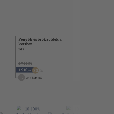
Fenyők és örökzöldek a
kertben
1993
2.740 Ft
1.910
30
,-Ft
17
pont kapható