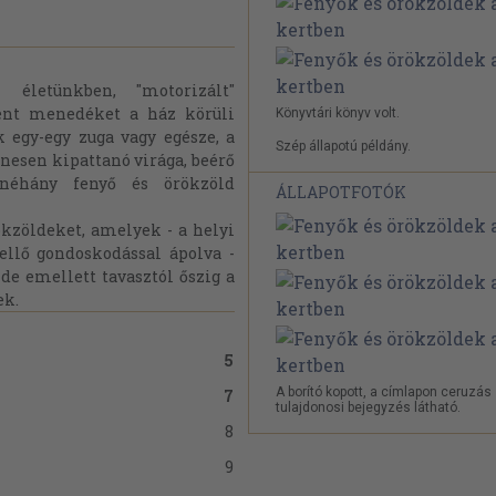
i életünkben, "motorizált"
ent menedéket a ház körüli
Könyvtári könyv volt.
k egy-egy zuga vagy egésze, a
Szép állapotú példány.
zínesen kipattanó virága, beérő
 néhány fenyő és örökzöld
ÁLLAPOTFOTÓK
ökzöldeket, amelyek - a helyi
ellő gondoskodással ápolva -
de emellett tavasztól őszig a
ek.
5
A borító kopott, a címlapon ceruzás
7
tulajdonosi bejegyzés látható.
8
9