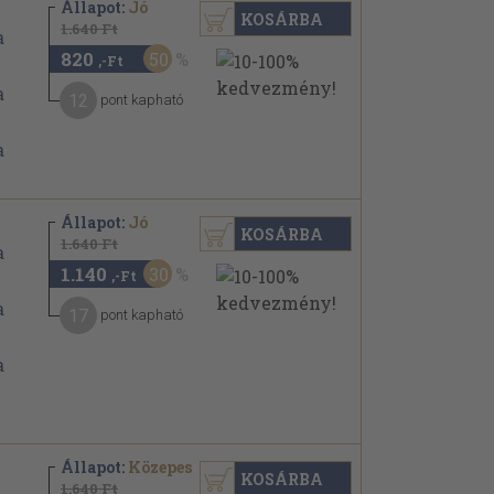
Állapot:
Jó
KOSÁRBA
1.640 Ft
820
50
,-Ft
12
pont kapható
Állapot:
Jó
KOSÁRBA
1.640 Ft
1.140
30
,-Ft
17
pont kapható
Állapot:
Közepes
KOSÁRBA
1.640 Ft