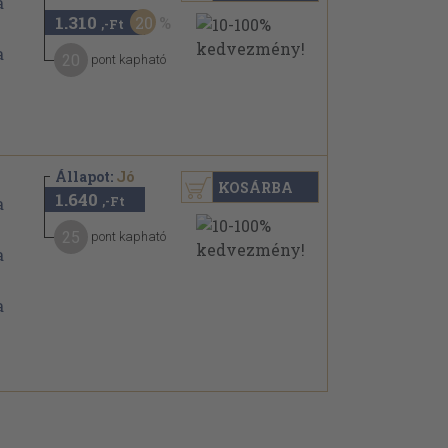
1.310
20
,-Ft
20
pont kapható
Állapot:
Jó
KOSÁRBA
1.640
,-Ft
25
pont kapható