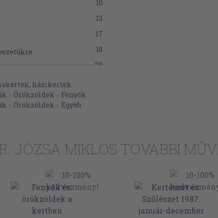
10
13
17
18
yezetükre
20
22
iskertek, házikertek
ák
>
Örökzöldek
>
Fenyők
24
ák
>
Örökzöldek
>
Egyéb
26
27
31
R. JÓZSA MIKLÓS TOVÁBBI MŰV
31
34
kertben
36
 a városokban
39
tetése