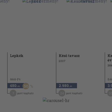
Lepkék
Késő tavasz
Ke
év
2007
199
960 Ft
5.
480
2.980
3.
50
,-Ft
,-Ft
7
24
3
pont kapható
pont kapható