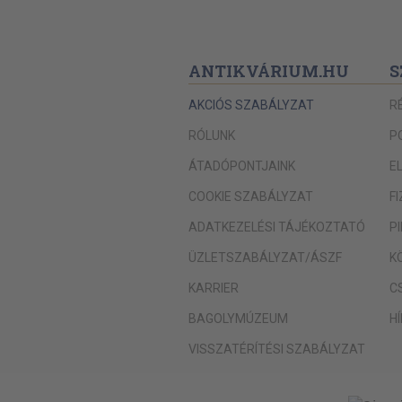
ANTIKVÁRIUM.HU
S
AKCIÓS SZABÁLYZAT
R
RÓLUNK
P
ÁTADÓPONTJAINK
E
COOKIE SZABÁLYZAT
F
ADATKEZELÉSI TÁJÉKOZTATÓ
P
ÜZLETSZABÁLYZAT/ÁSZF
K
KARRIER
C
BAGOLYMÚZEUM
H
VISSZATÉRÍTÉSI SZABÁLYZAT