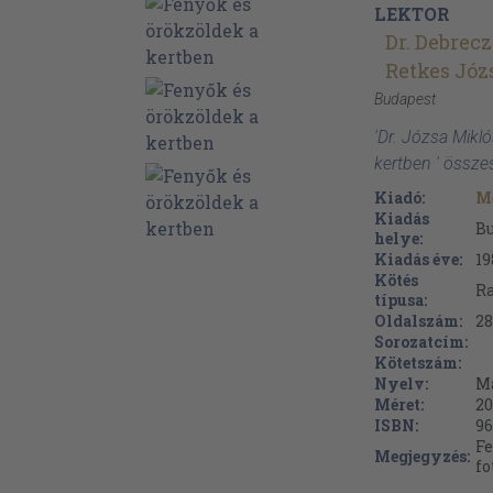
LEKTOR
Dr. Debrecz
Retkes Józ
Budapest
'Dr. Józsa Mikl
kertben ' össze
Kiadó:
M
Kiadás
B
helye:
Kiadás éve:
19
Kötés
Ra
típusa:
Oldalszám:
28
Sorozatcím:
Kötetszám:
Nyelv:
M
Méret:
20
ISBN:
96
Fe
Megjegyzés:
fo