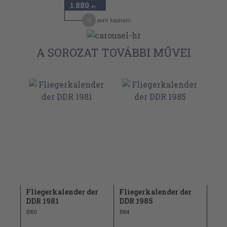
1.880
,-Ft
9
pont kapható
A SOROZAT TOVÁBBI MŰVEI
er
Fliegerkalender der
Fliegerkalender der
Fli
DDR 1981
DDR 1985
DDR
1980
1984
1979