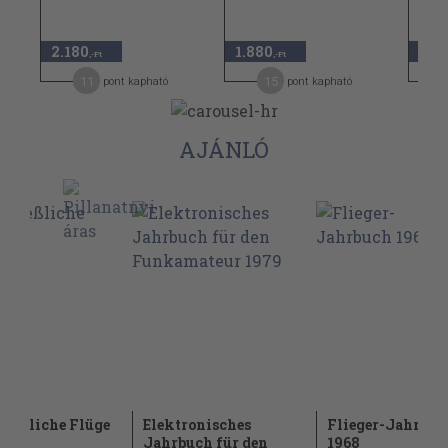
2.180
1.880
1.8
,-Ft
,-Ft
11
15
pont kapható
pont kapható
AJÁNLÓ
geßliche Flüge
Elektronisches
Flieger-Jahrbuc
Jahrbuch für den
1968