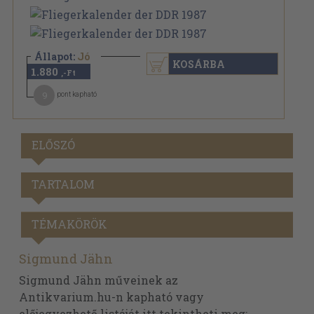
Állapot:
Jó
KOSÁRBA
1.880
,-Ft
9
pont kapható
ELŐSZÓ
TARTALOM
TÉMAKÖRÖK
Sigmund Jähn
Sigmund Jähn műveinek az
Antikvarium.hu-n kapható vagy
előjegyezhető listáját itt tekintheti meg: