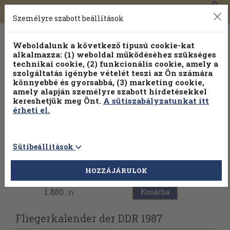
0
Toggle
Főmenü
Könyveink
navigation
Személyre szabott beállítások
Weboldalunk a következő típusú cookie-kat
alkalmazza: (1) weboldal működéséhez szükséges
technikai cookie, (2) funkcionális cookie, amely a
szolgáltatás igénybe vételét teszi az Ön számára
könnyebbé és gyorsabbá, (3) marketing cookie,
amely alapján személyre szabott hirdetésekkel
kereshetjük meg Önt.
A sütiszabályzatunkat itt
érheti el.
Sütibeállítások
Vissza az előző oldalra
HOZZÁJÁRULOK
1.880
Kosárba
,-Ft
Fliegerkalender der DDR 1987