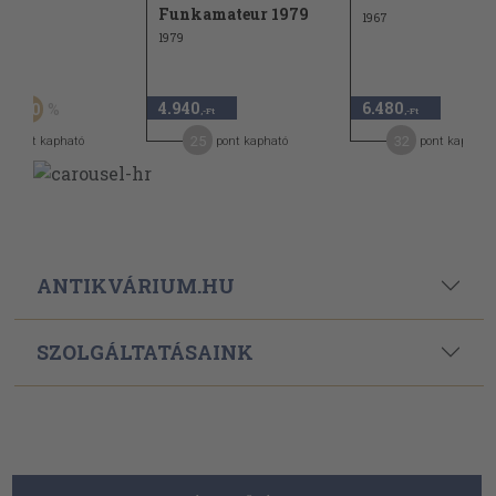
Funkamateur 1979
1967
1979
Ft
4.940
6.480
50
-Ft
,-Ft
,-Ft
25
32
pont kapható
pont kapható
pont kapható
ANTIKVÁRIUM.HU
SZOLGÁLTATÁSAINK