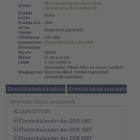
Militärverlag der Deutschen
Kiadó:
Demokratischen Republik
Kiadás
Berlin
helye:
Kiadás éve:
1986
Kötés
Ragasztott papírkötés
típusa:
Oldalszám:
240
oldal
Sorozatcím:
Fliegerkalender der DDR
Kötetszám:
Nyelv:
Német
Méret:
21 cm x 14 cm
ISBN:
3-327-00051-4
Első kiadás. Fekete-fehér és színes fotókkal,
Megjegyzés:
illusztrációkkal. További kapcsolódó
személyek a kötetben.
Értesítőt kérek a kiadóról
Értesítőt kérek a sorozatról
Megvásárolható példányok
ÁLLAPOTFOTÓK