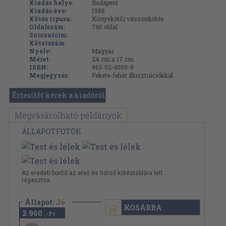
Kiadás helye:
Budapest
Kiadás éve:
1988
Kötés típusa:
Könyvkötői vászonkötés
Oldalszám:
760
oldal
Sorozatcím:
Kötetszám:
Nyelv:
Magyar
Méret:
24 cm x 17 cm
ISBN:
963-02-6099-9
Megjegyzés:
Fekete-fehér illusztrációkkal.
Értesítőt kérek a kiadóról
Megvásárolható példányok
ÁLLAPOTFOTÓK
Az eredeti borító az első és hátsó kötéstáblára lett
ragasztva.
Állapot:
Jó
KOSÁRBA
2.960
,-Ft