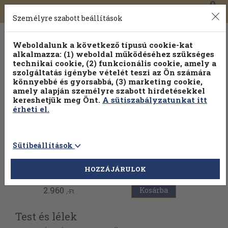
0
Toggle
Főmenü
Könyveink
navigation
Személyre szabott beállítások
Weboldalunk a következő típusú cookie-kat
alkalmazza: (1) weboldal működéséhez szükséges
technikai cookie, (2) funkcionális cookie, amely a
szolgáltatás igénybe vételét teszi az Ön számára
könnyebbé és gyorsabbá, (3) marketing cookie,
Válogasson több mint 30 000 kötet közül
amely alapján személyre szabott hirdetésekkel
Hobbi témakörökben
20% kedvezménnyel!
kereshetjük meg Önt.
A sütiszabályzatunkat itt
érheti el.
Sütibeállítások
Vissza az előző oldalra
HOZZÁJÁRULOK
2.960
Kosárba
,-Ft
Test és lélek