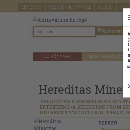
ÉRTESÍTŐ
FIZESSEN
KÖNYVVEL!
AUKCIÓ
PON
W
(
f
t
m
ÚJ KÖNYVEK
MOST ÉRKEZETT
h
s
Hereditas Miner
S
VÁLOGATÁS A SEMMELWEIS EGYET
ÉRTÉKEIBŐL/
A SELECTION FROM S
UNIVERSITY'S CULTURAL TREASUR
SZERZŐ