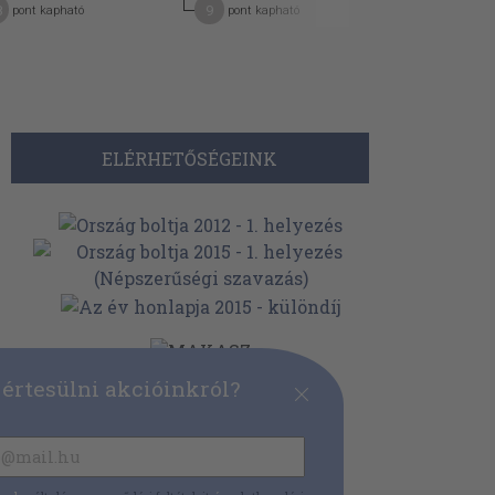
8
9
5
pont kapható
pont kapható
pont kap
ELÉRHETŐSÉGEINK
 értesülni akcióinkról?