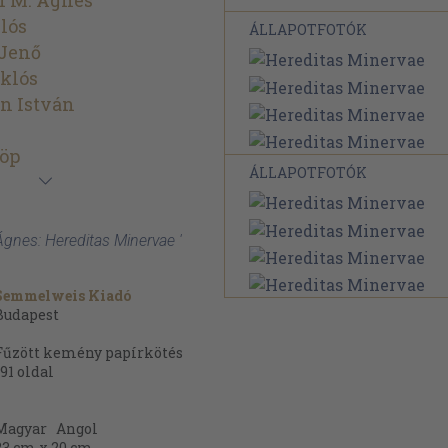
i M. Ágnes
lós
ÁLLAPOTFOTÓK
Jenő
klós
in István
löp
ÁLLAPOTFOTÓK
Ágnes: Hereditas Minervae '
Semmelweis Kiadó
Budapest
Fűzött kemény papírkötés
191
oldal
Magyar
Angol
23 cm x 20 cm