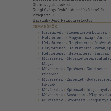
Ólomüveg ablakok 55
Kungl György: Ivókút lótuszdíszítéssel és
virágtartó 58
Haranghy Jenő: Pannoniae Luctus
(Jantsits Gabriella) 61
TÉMAKÖRÖK
II/l. BERENDEZÉSI TÁRGYAK 65
Idegennyelv
>
Idegennyelvű könyvek
>
Vitrin 66
Helytörténet
>
Magyarország
>
Városok
Empire bútorok 69
Helytörténet
>
Helyismeret
>
Intézmé
Biedermeier szekrény 72
Helytörténet
>
Helyismeret
>
Várak, é
II/2. TÁRGYI EMLÉKEK AKTUÁLIS FUNKCIÓ
Helytörténet
>
Helyismeret
>
Tárgyak
Az egyetemi pedum (jogar) 76
Művészetek
>
Művészettörténet általá
III. DÍSZÍTŐ PLASZTIKÁK 79
Magyar
Vastagh Éva: Gyógyítás 80
Művészetek
>
Építészet
>
Kontinensek 
Pátzay Pál: Kígyóölő 83
Budapest
Staindl Katalin: Galilei 87
Művészetek
>
Építészet
>
Budapest épít
Garányi József: A Nap himnusza 90
Iskolák
Ligeti Erika: Anya gyermekével 93
Művészetek
>
Építészet
>
Idegen nyelv
Petrás Mária: Piéta 96
Művészetek
>
Szobrászat
>
Kisplaszti
IV. EMLÉKMEGŐRZŐ ÉRMEK, DOMBORMŰVEK
Művészetek
>
Szobrászat
>
Idegen nyel
ÉS TÖRTÉNELMI
DOKUMENTUMOK 99