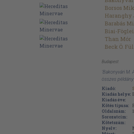
Bakonyvár
Borsos Mik
Haranghy 
Barabás Mi
Biai-Fögle
Than Mór
Beck Ö. Fü
Budapest
'Bakonyvári M. 
összes példány
Kiadó:
Kiadás helye:
Kiadás éve:
Kötés típusa:
Oldalszám:
Sorozatcím:
Kötetszám:
Nyelv:
Méret: