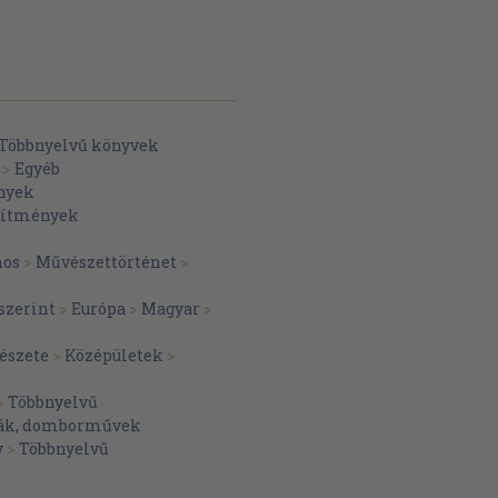
Többnyelvű könyvek
>
Egyéb
nyek
pítmények
VAL 75
nos
>
Művészettörténet
>
szerint
>
Európa
>
Magyar
>
észete
>
Középületek
>
>
Többnyelvű
kák, domborművek
, SZOBROK, FESTMÉIVYEK
v
>
Többnyelvű