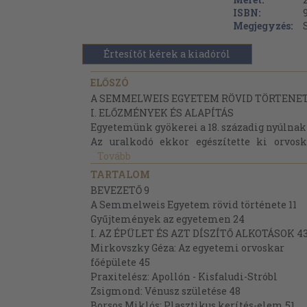
ISBN:
Megjegyzés:
Értesítőt kérek a kiadóról
ELŐSZÓ
A SEMMELWEIS EGYETEM RÖVID TÖRTENE
I. ELŐZMÉNYEK ÉS ALAPÍTÁS
Egyetemünk gyökerei a 18. századig nyúlnak 
Az uralkodó ekkor egészítette ki orvosk
Tovább
TARTALOM
BEVEZETŐ 9
A Semmelweis Egyetem rövid története 11
Gyűjtemények az egyetemen 24
I. AZ ÉPÜLET ÉS AZT DÍSZÍTŐ ALKOTÁSOK 4
Mirkovszky Géza: Az egyetemi orvoskar
főépülete 45
Praxitelész: Apollón - Kisfaludi-Stróbl
Zsigmond: Vénusz születése 48
Borsos Miklós: Plasztikus kerítés-elem 51