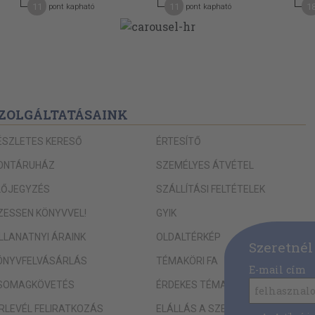
11
11
1
pont kapható
pont kapható
 és szobor 154
ZOLGÁLTATÁSAINK
ÉSZLETES KERESŐ
ÉRTESÍTŐ
ONTÁRUHÁZ
SZEMÉLYES ÁTVÉTEL
LŐJEGYZÉS
SZÁLLÍTÁSI FELTÉTELEK
IZESSEN KÖNYVVEL!
GYIK
szt 188
ILLANATNYI ÁRAINK
OLDALTÉRKÉP
íz 191
Szeretnél
ÖNYVFELVÁSÁRLÁS
TÉMAKÖRI FA
E-mail cím
SOMAGKÖVETÉS
ÉRDEKES TÉMAKÖREINK
ÍRLEVÉL FELIRATKOZÁS
ELÁLLÁS A SZERZŐDÉSTŐL