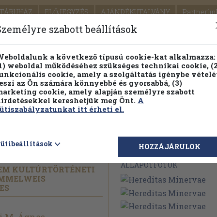
TÁRUHÁZ
ELŐJEGYZÉS
AJÁNDÉKUTALVÁNY
Partnerün
SZÁLLÍTÁS
SEGÍTSÉG
Személyre szabott beállítások
Részletes kereső
Témaköri fa
eboldalunk a következő típusú cookie-kat alkalmazza:
1) weboldal működéséhez szükséges technikai cookie, (2
unkcionális cookie, amely a szolgáltatás igénybe vételé
eszi az Ön számára könnyebbé és gyorsabbá, (3)
arketing cookie, amely alapján személyre szabott
PILLANATNYI ÁRAINK
FENNTARTHATÓ OLVASMÁN
irdetésekkel kereshetjük meg Önt.
A
ütiszabályzatunkat itt érheti el.
vae
ütibeállítások
Megvásárolható 
HOZZÁJÁRULOK
ÁLLAPOTFOTÓK
EM KULTÚRTÖRTÉNETI
EMMELWEIS
ES