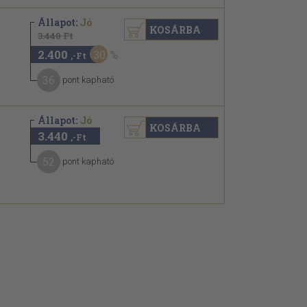
Állapot:
Jó
KOSÁRBA
3.440 Ft
2.400
30
,-Ft
36
pont kapható
Állapot:
Jó
KOSÁRBA
3.440
,-Ft
52
pont kapható