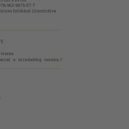
978-963-9879-57-7
Színes fotókkal illusztrálva.
TE
vissza.
arral a mindaddig csonka...
3