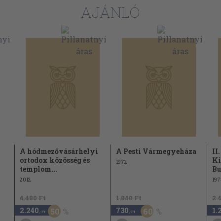
AJÁNLÓ
y: id. Bókai János 123
zsébet királyné aláírása 127
A hódmezővásárhelyi
A Pesti Vármegyeháza
II
ortodox közösség és
Ki
1972
templom...
Bu
2012
197
4.480 Ft
1.840 Ft
2.
2.240
730
1.
50
60
rműve 150
,-Ft
,-Ft