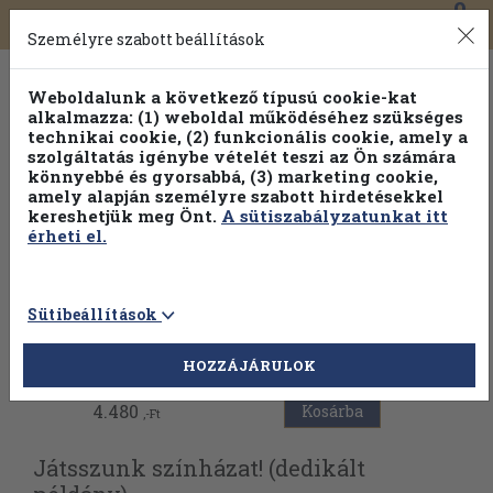
0
Toggle
Főmenü
Könyveink
navigation
Személyre szabott beállítások
Weboldalunk a következő típusú cookie-kat
alkalmazza: (1) weboldal működéséhez szükséges
technikai cookie, (2) funkcionális cookie, amely a
szolgáltatás igénybe vételét teszi az Ön számára
könnyebbé és gyorsabbá, (3) marketing cookie,
amely alapján személyre szabott hirdetésekkel
kereshetjük meg Önt.
A sütiszabályzatunkat itt
érheti el.
Sütibeállítások
Vissza az előző oldalra
HOZZÁJÁRULOK
4.480
Kosárba
,-Ft
Játsszunk színházat! (dedikált