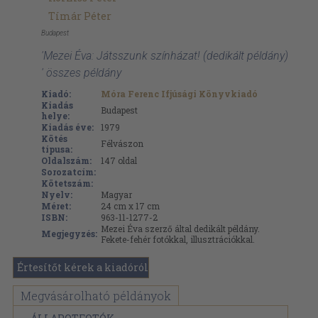
Tímár Péter
Budapest
'Mezei Éva: Játsszunk színházat! (dedikált példány)
' összes példány
Kiadó:
Móra Ferenc Ifjúsági Könyvkiadó
Kiadás
Budapest
helye:
Kiadás éve:
1979
Kötés
Félvászon
típusa:
Oldalszám:
147
oldal
Sorozatcím:
Kötetszám:
Nyelv:
Magyar
Méret:
24 cm x 17 cm
ISBN:
963-11-1277-2
Mezei Éva szerző által dedikált példány.
Megjegyzés:
Fekete-fehér fotókkal, illusztrációkkal.
Értesítőt kérek a kiadóról
Megvásárolható példányok