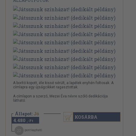
ÁLLAPOTFOTÓK
A borító kopott, éle kissé sérült, a lapélek enyhén foltosak. A
címlapra egy újságcikket ragasztottak.
A címlapon a szerző, Mezei Éva névre szóló dedikációja
látható.
Állapot:
Jó
KOSÁRBA
4.480
,-Ft
22
pont kapható