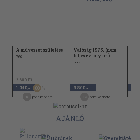
A művészet születése
Valóság 1975. (nem
Ját
teljes évfolyam)
1993
1979
1975
2.600 Ft
2.68
1.040
3.800
1.8
60
,-Ft
,-Ft
16
19
pont kapható
pont kapható
AJÁNLÓ