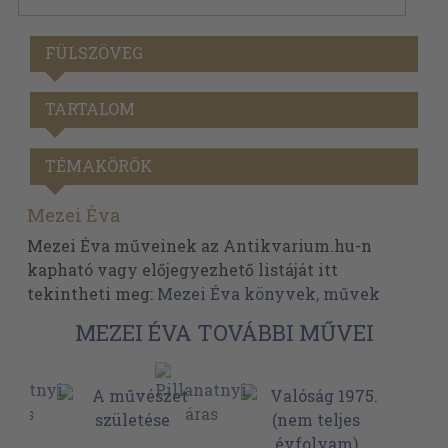
FÜLSZÖVEG
TARTALOM
TÉMAKÖRÖK
Mezei Éva
Mezei Éva műveinek az Antikvarium.hu-n
kapható vagy előjegyezhető listáját itt
tekintheti meg:
Mezei Éva könyvek, művek
MEZEI ÉVA TOVÁBBI MŰVEI