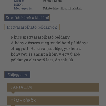
Méret:
19 cm x 13 cm
ISBN:
Megjegyzés:
Fekete-fehér illusztrációkkal.
Értesítőt kérek a kiadóról
Megvásárolható példányok
Nincs megvásárolható példány
A könyv összes megrendelhető példánya
elfogyott. Ha kívánja, előjegyezheti a
könyvet, és amint a könyv egy újabb
példánya elérhető lesz, értesítjük.
Előjegyzem
TARTALOM
TÉMAKÖRÖK