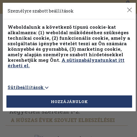
0
Toggle
Főmenü
Könyveink
navigation
Személyre szabott beállítások
Weboldalunk a következő típusú cookie-kat
alkalmazza: (1) weboldal működéséhez szükséges
technikai cookie, (2) funkcionális cookie, amely a
szolgáltatás igénybe vételét teszi az Ön számára
könnyebbé és gyorsabbá, (3) marketing cookie,
Válogasson több mint 1.000.000 kiadványunk közül
10-
amely alapján személyre szabott hirdetésekkel
100% kedvezménnyel!
kereshetjük meg Önt.
A sütiszabályzatunkat itt
érheti el.
Sütibeállítások
Vissza az előző oldalra
Válasszon példányt
HOZZÁJÁRULOK
Kegyetlen szerelem 1-2.
A HÚSZAS ÉVEK SZOVJET ELBESZÉLÉSEI