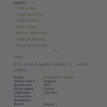
SZERZŐ
A. M. Gorkij
Jevgenyij Petrov
Andrej Szobol
Elbert János
Borisz Paszternak
Alekszej Tolsztoj
Nyikolaj Tyihonov
Budapest
'A. M. Gorkij: Kegyetlen szerelem 1-2. ' összes
példány
Kiadó:
Európa Könyvkiadó
Kiadás helye:
Budapest
Kiadás éve:
1969
Kötés típusa:
Vászon
Oldalszám:
1.190
oldal
Sorozatcím:
Kötetszám:
Nyelv:
Magyar