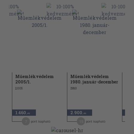
Műemlékvédelem
Műemlékvédelem
Műe
2005/1.
1980. január-december
1958
2005
1980
1958
1.460
2.900
3.9
,-Ft
,-Ft
7
15
pont kapható
pont kapható