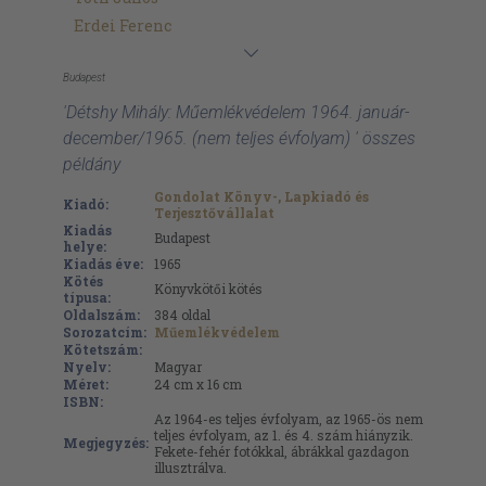
Erdei Ferenc
Budapest
'Détshy Mihály: Műemlékvédelem 1964. január-
december/1965. (nem teljes évfolyam) ' összes
példány
Gondolat Könyv-, Lapkiadó és
Kiadó:
Terjesztővállalat
Kiadás
Budapest
helye:
Kiadás éve:
1965
Kötés
Könyvkötői kötés
típusa:
Oldalszám:
384
oldal
Sorozatcím:
Műemlékvédelem
Kötetszám:
Nyelv:
Magyar
Méret:
24 cm x 16 cm
ISBN:
Az 1964-es teljes évfolyam, az 1965-ös nem
teljes évfolyam, az 1. és 4. szám hiányzik.
Megjegyzés:
Fekete-fehér fotókkal, ábrákkal gazdagon
illusztrálva.