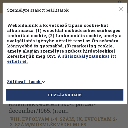
0
Toggle
Főmenü
Könyveink
navigation
Személyre szabott beállítások
Weboldalunk a következő típusú cookie-kat
alkalmazza: (1) weboldal működéséhez szükséges
technikai cookie, (2) funkcionális cookie, amely a
szolgáltatás igénybe vételét teszi az Ön számára
könnyebbé és gyorsabbá, (3) marketing cookie,
Válogasson több mint 1.000.000 kiadványunk közül
10-
amely alapján személyre szabott hirdetésekkel
100% kedvezménnyel!
kereshetjük meg Önt.
A sütiszabályzatunkat itt
érheti el.
Sütibeállítások
Vissza az előző oldalra
Válasszon példányt
HOZZÁJÁRULOK
Műemlékvédelem 1964. január-
december/
1965. (nem...
VIII. ÉVFOLYAM 1-4. SZÁM, IX. ÉVFOLYAM 2-
3. SZÁM/
MŰEMLÉKVÉDELMI ÉS