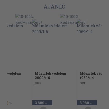
AJÁNLÓ
lékvédelem
Műemlékvédelem
Műemlékvédele
1.
2009/1-6.
1969/1-4.
2009
1969
t
3.800
3.980
50
,-Ft
,-Ft