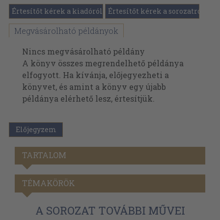
Értesítőt kérek a kiadóról
Értesítőt kérek a sorozatról
Megvásárolható példányok
Nincs megvásárolható példány
A könyv összes megrendelhető példánya
elfogyott. Ha kívánja, előjegyezheti a
könyvet, és amint a könyv egy újabb
példánya elérhető lesz, értesítjük.
Előjegyzem
TARTALOM
TÉMAKÖRÖK
A SOROZAT TOVÁBBI MŰVEI