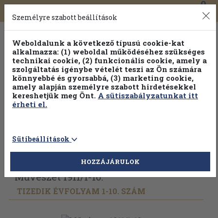
0
Toggle
Főmenü
Könyveink
navigation
Személyre szabott beállítások
Weboldalunk a következő típusú cookie-kat
alkalmazza: (1) weboldal működéséhez szükséges
technikai cookie, (2) funkcionális cookie, amely a
szolgáltatás igénybe vételét teszi az Ön számára
könnyebbé és gyorsabbá, (3) marketing cookie,
amely alapján személyre szabott hirdetésekkel
kereshetjük meg Önt.
A sütiszabályzatunkat itt
érheti el.
Sütibeállítások
Vissza az előző oldalra
Válasszon példányt
HOZZÁJÁRULOK
Művészet 1911/
1-10.
TIZEDIK ÉVFOLYAM 1-10. SZÁM