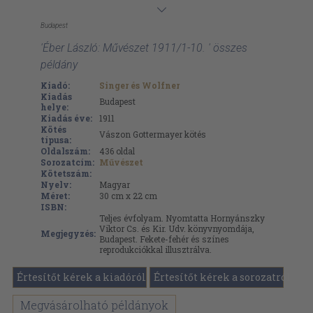
Budapest
'Éber László: Művészet 1911/1-10. ' összes
példány
Kiadó:
Singer és Wolfner
Kiadás
Budapest
helye:
Kiadás éve:
1911
Kötés
Vászon Gottermayer kötés
típusa:
Oldalszám:
436
oldal
Sorozatcím:
Művészet
Kötetszám:
Nyelv:
Magyar
Méret:
30 cm x 22 cm
ISBN:
Teljes évfolyam. Nyomtatta Hornyánszky
Viktor Cs. és Kir. Udv. könyvnyomdája,
Megjegyzés:
Budapest. Fekete-fehér és színes
reprodukciókkal illusztrálva.
Értesítőt kérek a kiadóról
Értesítőt kérek a sorozatról
Megvásárolható példányok