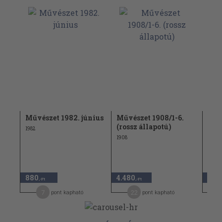
Művészet 1982. június
Művészet 1908/1-6.
Műv
(rossz állapotú)
tel
1982
1908
1911
15.0
880
4.480
7.5
,-Ft
,-Ft
7
22
pont kapható
pont kapható