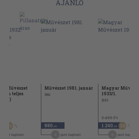
AJÁNLÓ
ar Művészet
Művészet 1981. január
Magyar Művész
(nem teljes
1933/1.
1981
lyam)
1933
 Ft
2.480 Ft
880
1.240
50
50
,-Ft
,-Ft
,-Ft
5
4
6
pont kapható
pont kapható
pont kapható