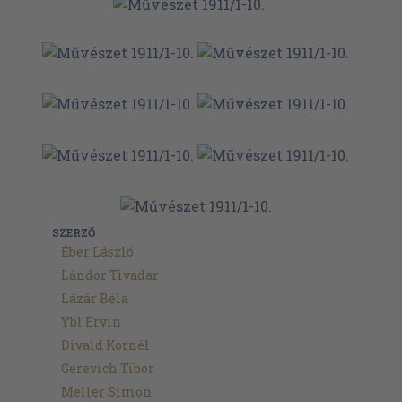
SZERZŐ
Éber László
Lándor Tivadar
Lázár Béla
Ybl Ervin
Divald Kornél
Gerevich Tibor
Meller Simon