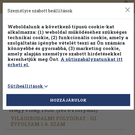
0
Toggle
Főmenü
Könyveink
navigation
Személyre szabott beállítások
Weboldalunk a következő típusú cookie-kat
alkalmazza: (1) weboldal működéséhez szükséges
technikai cookie, (2) funkcionális cookie, amely a
szolgáltatás igénybe vételét teszi az Ön számára
könnyebbé és gyorsabbá, (3) marketing cookie,
amely alapján személyre szabott hirdetésekkel
kereshetjük meg Önt.
A sütiszabályzatunkat itt
érheti el.
Sütibeállítások
Vissza az előző oldalra
Válasszon példányt
HOZZÁJÁRULOK
Nagyvilág 1958. (fél évfolyam)
VILÁGIRODALMI FOLYÓIRAT - III.
ÉVFOLYAM 1-6. SZÁM