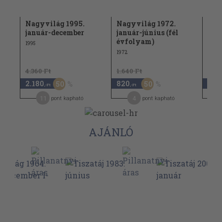
Nagyvilág 1995.
Nagyvilág 1972.
Nag
január-december
január-június (fél
dec
évfolyam)
1995
1982
1972
4.360 Ft
1.640 Ft
1.15
2.180
820
570
50
50
,-Ft
,-Ft
11
4
pont kapható
pont kapható
AJÁNLÓ