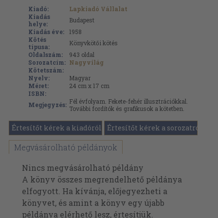
Kiadó:
Lapkiadó Vállalat
Kiadás
Budapest
helye:
Kiadás éve:
1958
Kötés
Könyvkötői kötés
típusa:
Oldalszám:
943
oldal
Sorozatcím:
Nagyvilág
Kötetszám:
Nyelv:
Magyar
Méret:
24 cm x 17 cm
ISBN:
Fél évfolyam. Fekete-fehér illusztrációkkal.
Megjegyzés:
További fordítók és grafikusok a kötetben.
Értesítőt kérek a kiadóról
Értesítőt kérek a sorozatról
Megvásárolható példányok
Nincs megvásárolható példány
A könyv összes megrendelhető példánya
elfogyott. Ha kívánja, előjegyezheti a
könyvet, és amint a könyv egy újabb
példánya elérhető lesz, értesítjük.