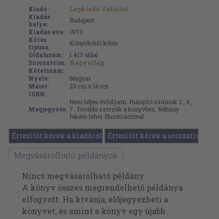
Kiadó:
Lapkiadó Vállalat
Kiadás
Budapest
helye:
Kiadás éve:
1973
Kötés
Könyvkötői kötés
típusa:
Oldalszám:
1.413
oldal
Sorozatcím:
Nagyvilág
Kötetszám:
Nyelv:
Magyar
Méret:
23 cm x 16 cm
ISBN:
Nem teljes évfolyam. Hiányzó számok: 1., 6.,
Megjegyzés:
7. További szerzők a könyvben. Néhány
fekete-fehér illusztrációval.
Értesítőt kérek a kiadóról
Értesítőt kérek a sorozatról
Megvásárolható példányok
Nincs megvásárolható példány
A könyv összes megrendelhető példánya
elfogyott. Ha kívánja, előjegyezheti a
könyvet, és amint a könyv egy újabb