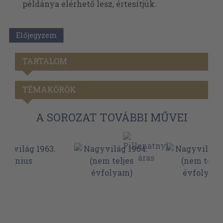
példánya elérhető lesz, értesítjük.
Előjegyzem
TARTALOM
TÉMAKÖRÖK
A SOROZAT TOVÁBBI MŰVEI