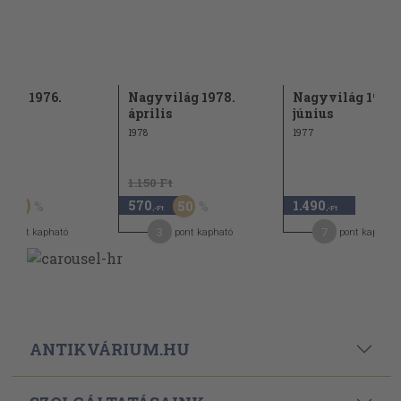
atár 1976.
Nagyvilág 1978.
Nagyvilág 1977.
mber
április
június
1978
1977
t
1.150 Ft
570
1.490
50
50
,-Ft
,-Ft
3
7
pont kapható
pont kapható
pont kapható
ANTIKVÁRIUM.HU