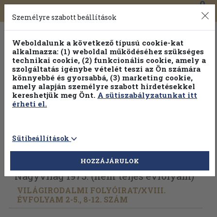
0
Toggle
Főmenü
Könyveink
navigation
Személyre szabott beállítások
Weboldalunk a következő típusú cookie-kat
alkalmazza: (1) weboldal működéséhez szükséges
technikai cookie, (2) funkcionális cookie, amely a
szolgáltatás igénybe vételét teszi az Ön számára
könnyebbé és gyorsabbá, (3) marketing cookie,
amely alapján személyre szabott hirdetésekkel
kereshetjük meg Önt.
A sütiszabályzatunkat itt
érheti el.
Sütibeállítások
Vissza az előző oldalra
Válasszon példányt
HOZZÁJÁRULOK
Nagyvilág 1973. (nem teljes évfolyam)
VILÁGIRODALMI FOLYÓIRAT/
XVIII.
ÉVFOLYAM 2-5., 8-12. SZÁM