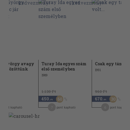
or György avagy
Turay Ida egyes szám
Csak egy tánc vol
 jár közöttünk
első személyben
1991
1989
1.130 Ft
960 Ft
450
670
60
30
,-Ft
,-Ft
7
6
pont kapható
pont kapható
pont kapható