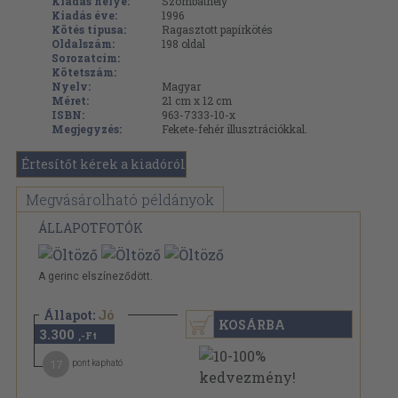
Kiadás helye:
Szombathely
Kiadás éve:
1996
Kötés típusa:
Ragasztott papírkötés
Oldalszám:
198
oldal
Sorozatcím:
Kötetszám:
Nyelv:
Magyar
Méret:
21 cm x 12 cm
ISBN:
963-7333-10-x
Megjegyzés:
Fekete-fehér illusztrációkkal.
Értesítőt kérek a kiadóról
Megvásárolható példányok
ÁLLAPOTFOTÓK
A gerinc elszíneződött.
Állapot:
Jó
KOSÁRBA
3.300
,-Ft
17
pont kapható