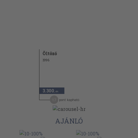
Öltöző
1996
3.300
,-Ft
17
pont kapható
AJÁNLÓ