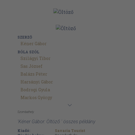
SZERZŐ
Kéner Gábor
RÓLA SZÓL
Szilágyi Tibor
Sas József
Balázs Péter
Harsányi Gábor
Bodrogi Gyula
Markos György
Szombathely
'Kéner Gábor: Öltöző ' összes példány
Kiadó:
Savaria Tourist