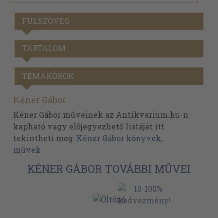
FÜLSZÖVEG
TARTALOM
TÉMAKÖRÖK
Kéner Gábor
Kéner Gábor műveinek az Antikvarium.hu-n
kapható vagy előjegyezhető listáját itt
tekintheti meg:
Kéner Gábor könyvek,
művek
KÉNER GÁBOR TOVÁBBI MŰVEI