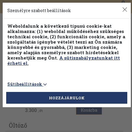
0
Toggle
Főmenü
Könyveink
navigation
Személyre szabott beállítások
Weboldalunk a következő típusú cookie-kat
alkalmazza: (1) weboldal működéséhez szükséges
technikai cookie, (2) funkcionális cookie, amely a
szolgáltatás igénybe vételét teszi az Ön számára
könnyebbé és gyorsabbá, (3) marketing cookie,
Válogasson több mint 1.000.000 kiadványunk közül
10-
amely alapján személyre szabott hirdetésekkel
100% kedvezménnyel!
kereshetjük meg Önt.
A sütiszabályzatunkat itt
érheti el.
Sütibeállítások
Vissza az előző oldalra
HOZZÁJÁRULOK
3.300
Kosárba
,-Ft
Öltöző