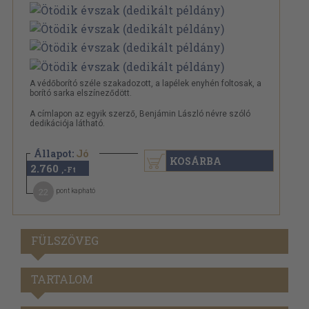
A védőborító széle szakadozott, a lapélek enyhén foltosak, a
borító sarka elszíneződött.
A címlapon az egyik szerző, Benjámin László névre szóló
dedikációja látható.
Állapot:
Jó
KOSÁRBA
2.760
,-Ft
22
pont kapható
FÜLSZÖVEG
TARTALOM