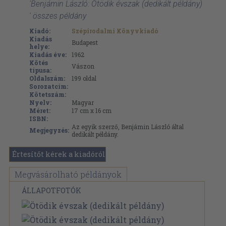
'Benjámin László: Ötödik évszak (dedikált példány)
' összes példány
Kiadó:
Szépirodalmi Könyvkiadó
Kiadás
Budapest
helye:
Kiadás éve:
1962
Kötés
Vászon
típusa:
Oldalszám:
199
oldal
Sorozatcím:
Kötetszám:
Nyelv:
Magyar
Méret:
17 cm x 16 cm
ISBN:
Az egyik szerző, Benjámin László által
Megjegyzés:
dedikált példány.
Értesítőt kérek a kiadóról
Megvásárolható példányok
ÁLLAPOTFOTÓK