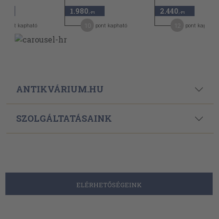
1.980
2.440
,-Ft
,-Ft
,-Ft
2
10
12
pont kapható
pont kapható
pont kapható
ANTIKVÁRIUM.HU
SZOLGÁLTATÁSAINK
ELÉRHETŐSÉGEINK