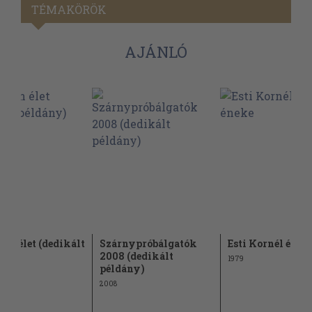
TÉMAKÖRÖK
AJÁNLÓ
len élet (dedikált
Szárnypróbálgatók
Esti Kornél ének
ny)
2008 (dedikált
1979
példány)
2008