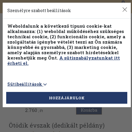
0
Toggle
Főmenü
Könyveink
navigation
Személyre szabott beállítások
Weboldalunk a következő típusú cookie-kat
alkalmazza: (1) weboldal működéséhez szükséges
technikai cookie, (2) funkcionális cookie, amely a
szolgáltatás igénybe vételét teszi az Ön számára
könnyebbé és gyorsabbá, (3) marketing cookie,
Válogasson több mint 30 000 kötet közül
amely alapján személyre szabott hirdetésekkel
Hobbi témakörökben
20% kedvezménnyel!
kereshetjük meg Önt.
A sütiszabályzatunkat itt
érheti el.
Sütibeállítások
Vissza az előző oldalra
HOZZÁJÁRULOK
2.760
Kosárba
,-Ft
Ötödik évszak (dedikált példány)