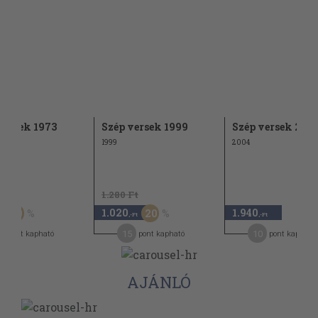
versek 1973
Szép versek 1999
Szép versek 200
1999
2004
t
1.280 Ft
1.020
1.940
50
20
,-Ft
,-Ft
15
10
pont kapható
pont kapható
pont kapható
AJÁNLÓ