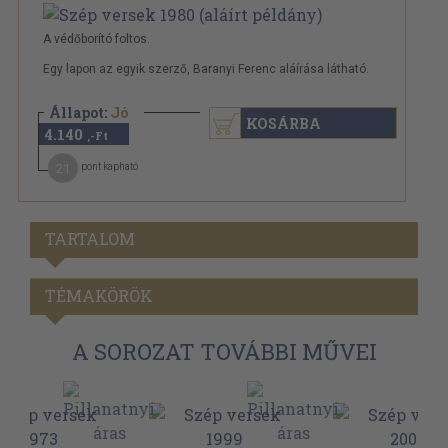
A védőborító foltos.
Egy lapon az egyik szerző, Baranyi Ferenc aláírása látható.
Állapot:
Jó
KOSÁRBA
4.140
,-Ft
21
pont kapható
TARTALOM
TÉMAKÖRÖK
A SOROZAT TOVÁBBI MŰVEI