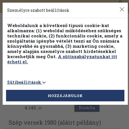
0
Toggle
Főmenü
Könyveink
navigation
Személyre szabott beállítások
Weboldalunk a következő típusú cookie-kat
alkalmazza: (1) weboldal működéséhez szükséges
technikai cookie, (2) funkcionális cookie, amely a
szolgáltatás igénybe vételét teszi az Ön számára
könnyebbé és gyorsabbá, (3) marketing cookie,
amely alapján személyre szabott hirdetésekkel
kereshetjük meg Önt.
A sütiszabályzatunkat itt
érheti el.
Sütibeállítások
Vissza az előző oldalra
HOZZÁJÁRULOK
4.140
Kosárba
,-Ft
Szép versek 1980 (aláírt példány)