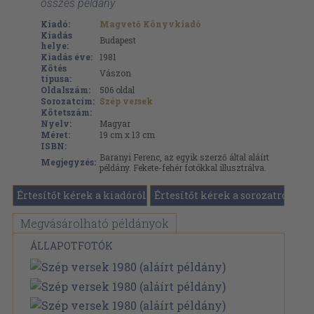
összes példány
Kiadó:
Magvető Könyvkiadó
Kiadás
Budapest
helye:
Kiadás éve:
1981
Kötés
Vászon
típusa:
Oldalszám:
506
oldal
Sorozatcím:
Szép versek
Kötetszám:
Nyelv:
Magyar
Méret:
19 cm x 13 cm
ISBN:
Baranyi Ferenc, az egyik szerző által aláírt
Megjegyzés:
példány. Fekete-fehér fotókkal illusztrálva.
Értesítőt kérek a kiadóról
Értesítőt kérek a sorozatról
Megvásárolható példányok
ÁLLAPOTFOTÓK