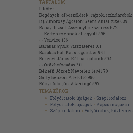
TARTALOM
I. kötet
Regények, elbeszélések, rajzok, színdarabok
Ifj. Ambrózy Ágoston: Szent Antal tüze 639
Babay József: Asszonyt ne szeress 672
- - Ketten mennek el, együtt 895
- - Venyige 136
Barabás Gyula: Visszatérés 161
Barabás Pál: Két öregember 941
Berényi János: Két pár galamb 594
- - Örökbefogadás 211
Békeffi József: Névtelen levél 70
Sally Benson: A felöltő 980
Bónyi Adorján: A keringő 597
- - A lámpaernyő 166
TÉMAKÖRÖK
- - Haragban vagyunk 706
Folyóiratok, újságok
>
Szépirodalom
- - Nászút 462
Folyóiratok, újságok
>
Képes magazin
- - A vőlegény 271
Szépirodalom
>
Folyóiratok, közlemén
Csathó Kálmán: Szita-utca 23, 2,
54, 94, 129, 170, 200, 236, 274,
312, 346, 386, 428, 467, 503, 543,