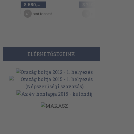
8.580
3.740
50
,-Ft
,-Ft
43
19
pont kapható
pont kapható
ELÉRHETŐSÉGEINK