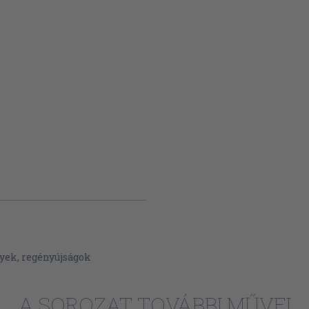
yek, regényújságok
A SOROZAT TOVÁBBI MŰVEI