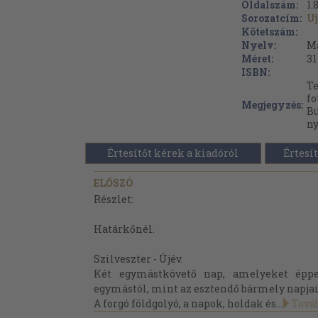
Oldalszám:
1.
Sorozatcím:
Uj
Kötetszám:
Nyelv:
M
Méret:
31
ISBN:
Te
fo
Megjegyzés:
Bu
ny
Értesítőt kérek a kiadóról
Értesít
ELŐSZÓ
Részlet:
Határkőnél.
Szilveszter - Újév.
Két egymástkövető nap, amelyeket éppe
egymástól, mint az esztendő bármely napjai
A forgó földgolyó, a napok, holdak és...
Tová