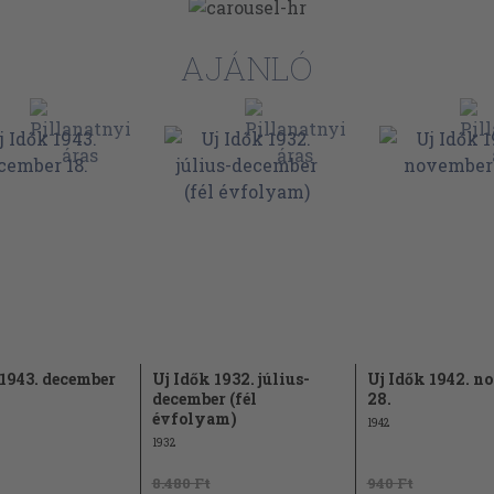
AJÁNLÓ
48
 1943. december
Uj Idők 1932. július-
Uj Idők 1942. n
december (fél
28.
évfolyam)
1942
1932
8.480 Ft
940 Ft