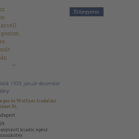
or
Előjegyzem
os
arcell
goston
re
solt
ván
Uj Idők 1939. január-december
ldány
nger és Wolfner Irodalmi
tézet Rt.
udapest
39
anyozott kiadói egész
szonkötés