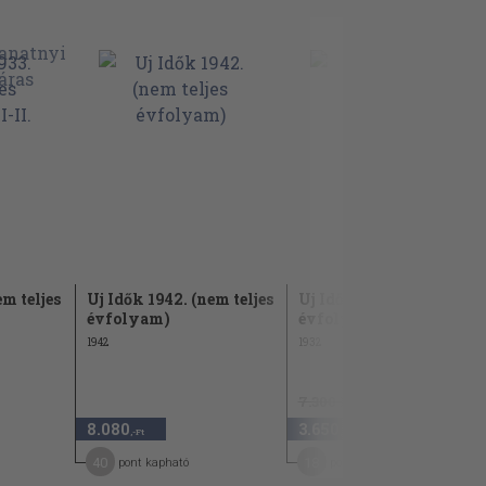
em teljes
Uj Idők 1942. (nem teljes
Uj Idők 1932. (nem teljes
évfolyam)
évfolyam)
1942
1932
7.300 Ft
8.080
3.650
50
,-Ft
,-Ft
40
18
pont kapható
pont kapható