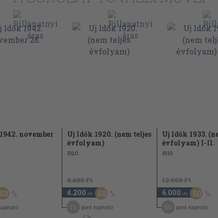
 1942. november
Uj Idők 1920. (nem teljes
Uj Idők 1933. (n
évfolyam)
évfolyam) I-II.
1920
1933
8.400 Ft
12.000 Ft
4.200
6.000
50
50
50
,-Ft
,-Ft
21
30
kapható
pont kapható
pont kapható
565