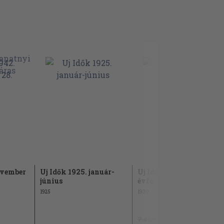
ovember
Uj Idők 1925. január-
Uj Idők 1930. (nem teljes
június
évfolyam)
1925
1930
7.480 Ft