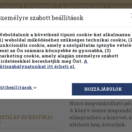
TÁRUHÁZ
ELŐJEGYZÉS
AJÁNDÉKUTALVÁNY
Partnerün
SZÁLLÍTÁS
SEGÍTSÉG
Személyre szabott beállítások
1.
Részletes kereső
Témaköri fa
eboldalunk a következő típusú cookie-kat alkalmazza:
1) weboldal működéséhez szükséges technikai cookie, (2
KIADV
unkcionális cookie, amely a szolgáltatás igénybe vételé
LEGNA
eszi az Ön számára könnyebbé és gyorsabbá, (3)
arketing cookie, amely alapján személyre szabott
PILLANATNYI ÁRAINK
FENNTARTHATÓ OLVASMÁN
irdetésekkel kereshetjük meg Önt.
A
ütiszabályzatunkat itt érheti el.
uár-
ütibeállítások
Megvásárolható 
HOZZÁJÁRULOK
Nincs megvásárolható pé
A könyv összes megrendelh
ETILAP ÉS KRITIKAI
előjegyezheti a könyvet, 
M
elérhető lesz, értesítjük.