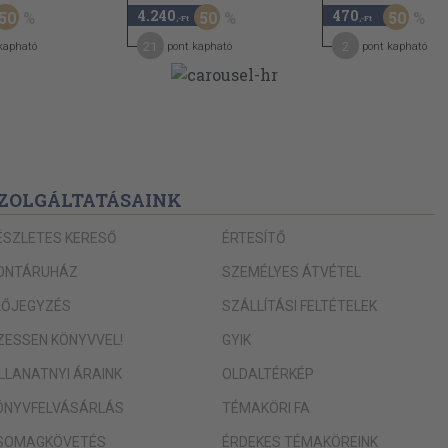
4.240
470
50
50
50
,-Ft
,-Ft
21
2
kapható
pont kapható
pont kapható
ZOLGÁLTATÁSAINK
os hölgy»-ből. Fordította:
ÉSZLETES KERESŐ
ÉRTESÍTŐ
ONTÁRUHÁZ
SZEMÉLYES ÁTVÉTEL
 éltünk? 49
LŐJEGYZÉS
SZÁLLÍTÁSI FELTÉTELEK
IZESSEN KÖNYVVEL!
GYIK
ILLANATNYI ÁRAINK
OLDALTÉRKÉP
715, 734, 787, 831, 865, 903,
ÖNYVFELVÁSÁRLÁS
TÉMAKÖRI FA
SOMAGKÖVETÉS
ÉRDEKES TÉMAKÖREINK