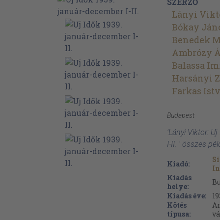
SZERZŐ
Lányi Vikt
Bókay Ján
Benedek M
Ambrózy Á
Balassa Im
Harsányi Z
Farkas Ist
Budapest
'Lányi Viktor: 
I-II. ' összes pé
Si
Kiadó:
In
Kiadás
B
helye:
Kiadás éve:
19
Kötés
Ar
típusa:
vá