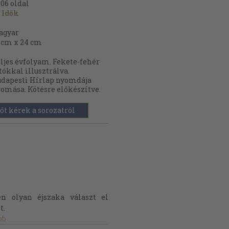
806
oldal
 Idők
agyar
 cm x 24 cm
ljes évfolyam. Fekete-fehér
tókkal illusztrálva.
dapesti Hírlap nyomdája
omása. Kötésre előkészítve.
őt kérek a sorozatról
n olyan éjszaka választ el
t.
bb