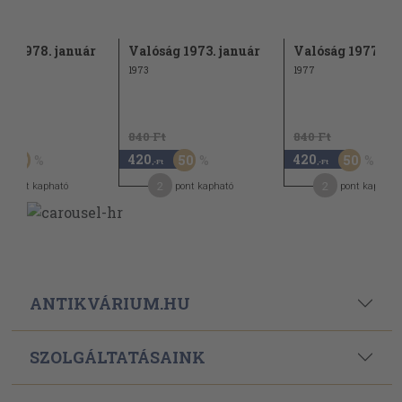
ág 1978. január
Valóság 1973. január
Valóság 1977. m
1973
1977
t
840 Ft
840 Ft
420
420
50
50
50
,-Ft
,-Ft
2
2
pont kapható
pont kapható
pont kapható
ANTIKVÁRIUM.HU
SZOLGÁLTATÁSAINK