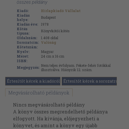
összes példány
Kiadó:
Hírlapkiadó Vállalat
Kiadás
Budapest
helye:
Kiadás éve:
1978
Kötés
Könyvkötői kötés
típusa:
Oldalszám:
1.408
oldal
Sorozatcím:
Valóság
Kötetszám:
Nyelv:
Magyar
Méret:
24 cm x 16 cm
ISBN:
Nem teljes évfolyam. Fekete-fehér fotókkal
Megjegyzés:
illusztrálva. Hiányzik 12. szám.
Értesítőt kérek a kiadóról
Értesítőt kérek a sorozatról
Megvásárolható példányok
Nincs megvásárolható példány
A könyv összes megrendelhető példánya
elfogyott. Ha kívánja, előjegyezheti a
könyvet, és amint a könyv egy újabb