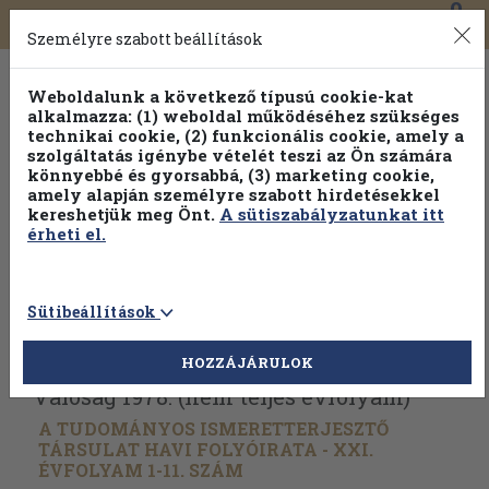
0
Toggle
Főmenü
Könyveink
navigation
Személyre szabott beállítások
Weboldalunk a következő típusú cookie-kat
alkalmazza: (1) weboldal működéséhez szükséges
technikai cookie, (2) funkcionális cookie, amely a
szolgáltatás igénybe vételét teszi az Ön számára
könnyebbé és gyorsabbá, (3) marketing cookie,
Válogasson több mint 1.000.000 kiadványunk közül
10-
amely alapján személyre szabott hirdetésekkel
100% kedvezménnyel!
kereshetjük meg Önt.
A sütiszabályzatunkat itt
érheti el.
Sütibeállítások
Vissza az előző oldalra
Válasszon példányt
HOZZÁJÁRULOK
Valóság 1978. (nem teljes évfolyam)
A TUDOMÁNYOS ISMERETTERJESZTŐ
TÁRSULAT HAVI FOLYÓIRATA - XXI.
ÉVFOLYAM 1-11. SZÁM