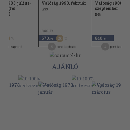
ág 1983. július-
Valóság 1993. február
Valóság 1988.
ber (fél
szeptember
1993
lyam)
1988
Ft
840 Ft
670
840
50
20
,-Ft
,-Ft
5
4
pont kapható
pont kapható
pont kapható
AJÁNLÓ