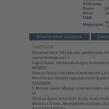
Kötetszám:
Nyelv:
M
Méret:
24
ISBN:
Né
Megjegyzés:
il
Értesítőt kérek a kiadóról
Értesít
TARTALOM
Menyhay Imre: Vállalkozás, gazdálkodás, et
szereptévelygések I. 1
Lugosi Győző: Vallásszabadság és közhatalo
MŰHELY
Nemes Károly: A magyar filmművészet a ki
Mező Ferenc: Kétféle regionalizmus Spanyo
SZÁZADOK
V. Molnár László: Magyar-orosz kulturális ka
63
Gereben Ágnes: A bolsevik állam és az ortodo
Mészáros István: „Megegyezett az állam a ka
NAPLÓ ÉS KRITIKA