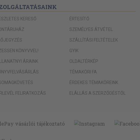
ZOLGÁLTATÁSAINK
ÉSZLETES KERESŐ
ÉRTESÍTŐ
ONTÁRUHÁZ
SZEMÉLYES ÁTVÉTEL
LŐJEGYZÉS
SZÁLLÍTÁSI FELTÉTELEK
IZESSEN KÖNYVVEL!
GYIK
ILLANATNYI ÁRAINK
OLDALTÉRKÉP
ÖNYVFELVÁSÁRLÁS
TÉMAKÖRI FA
SOMAGKÖVETÉS
ÉRDEKES TÉMAKÖREINK
ÍRLEVÉL FELIRATKOZÁS
ELÁLLÁS A SZERZŐDÉSTŐL