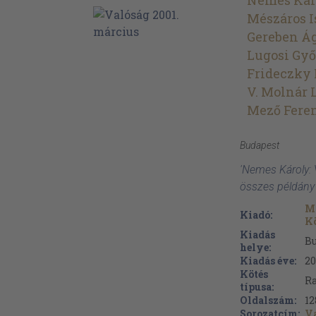
Nemes Kár
Mészáros I
Gereben Á
Lugosi Gy
Frideczky 
V. Molnár 
Mező Fere
Budapest
'Nemes Károly: 
összes példány
M
Kiadó:
Kö
Kiadás
B
helye:
Kiadás éve:
20
Kötés
Ra
típusa:
Oldalszám:
12
Sorozatcím:
V