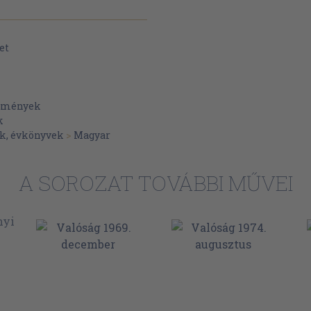
et
Ralf Konersmann: A kulturális
19), Beat Fux-A. Doris
omplexitáskutatás - a jövő
lemények
k
k, évkönyvek
>
Magyar
A SOROZAT TOVÁBBI MŰVEI