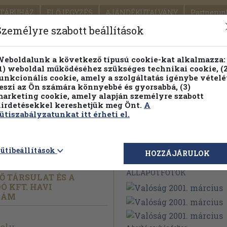
TÁRUHÁZ
ELŐJEGYZÉS
AJÁNDÉKUTALVÁNY
Partnerün
SZÁLLÍTÁS
SEGÍTSÉG
Személyre szabott beállítások
1.
Részletes kereső
Témaköri fa
eboldalunk a következő típusú cookie-kat alkalmazza:
1) weboldal működéséhez szükséges technikai cookie, (2
KIADV
unkcionális cookie, amely a szolgáltatás igénybe vételé
LEGNA
eszi az Ön számára könnyebbé és gyorsabbá, (3)
arketing cookie, amely alapján személyre szabott
PILLANATNYI ÁRAINK
FENNTARTHATÓ OLVASMÁN
irdetésekkel kereshetjük meg Önt.
A
ütiszabályzatunkat itt érheti el.
árcius
ütibeállítások
Megvásárolható 
HOZZÁJÁRULOK
ÁLLAPOTFOTÓK
 TÁRSULAT ÉS A
 KFT. HAVI
SZÁM