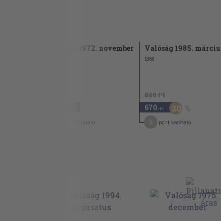
.
Valóság 1972. november
Valóság 1985. márciu
1972
1985
840 Ft
840
670
20
,-Ft
,-Ft
4
3
pont kapható
pont kapható