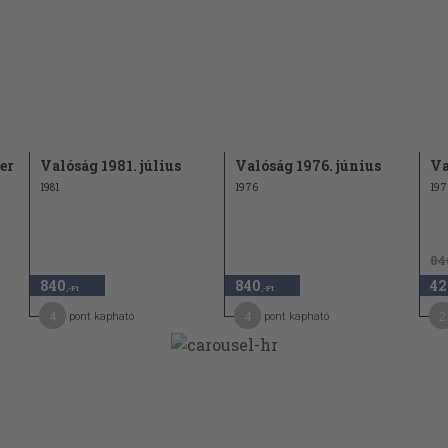
er
Valóság 1981. július
Valóság 1976. június
Va
1981
1976
197
84
840
840
42
,-Ft
,-Ft
4
4
2
pont kapható
pont kapható