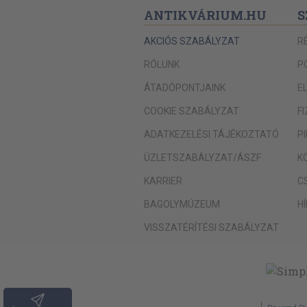
ANTIKVÁRIUM.HU
S
AKCIÓS SZABÁLYZAT
R
RÓLUNK
P
ÁTADÓPONTJAINK
E
COOKIE SZABÁLYZAT
F
ADATKEZELÉSI TÁJÉKOZTATÓ
P
ÜZLETSZABÁLYZAT/ÁSZF
K
KARRIER
C
BAGOLYMÚZEUM
H
VISSZATÉRÍTÉSI SZABÁLYZAT