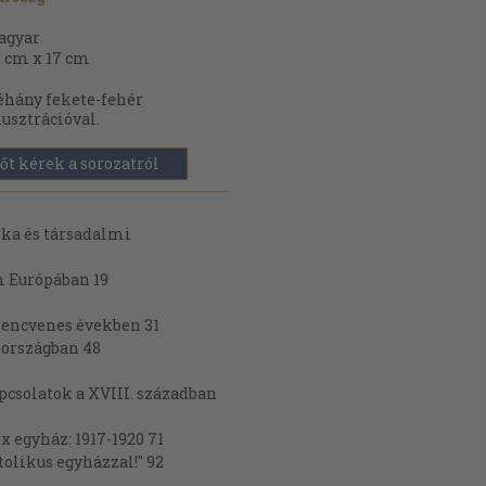
agyar
 cm x 17 cm
hány fekete-fehér
lusztrációval.
őt kérek a sorozatról
ika és társadalmi
m Európában 19
lencvenes években 31
lországban 48
pcsolatok a XVIII. században
x egyház: 1917-1920 71
tolikus egyházzal!" 92