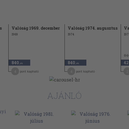
s
Valóság 1969. december
Valóság 1974. augusztus
Va
1969
1974
197
84
840
840
42
,-Ft
,-Ft
4
4
2
pont kapható
pont kapható
AJÁNLÓ