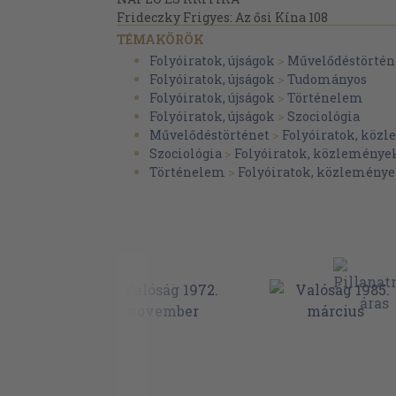
Frideczky Frigyes: Az ősi Kína 108
Kapronczay Károly: Emberi viszonyok 114
TÉMAKÖRÖK
KÜLFÖLDI FOLYÓIRATOKBÓL
Folyóiratok, újságok
>
Művelődéstörtén
Helmut Mayer: Feyerabend és Lakatos (117), 
Folyóiratok, újságok
>
Tudományos
fordulat és a modern filozófiai gondolkodás (1
Folyóiratok, újságok
>
Történelem
Baumgartner: Az új gyermektelenség (122), K
Folyóiratok, újságok
>
Szociológia
tudománya? (125)
Művelődéstörténet
>
Folyóiratok, köz
Szociológia
>
Folyóiratok, közleménye
Történelem
>
Folyóiratok, közleménye