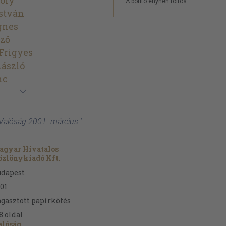
oly
A borító enyhén foltos.
stván
gnes
őző
Frigyes
László
nc
Valóság 2001. március '
agyar Hivatalos
zlönykiadó Kft.
udapest
01
gasztott papírkötés
8
oldal
alóság