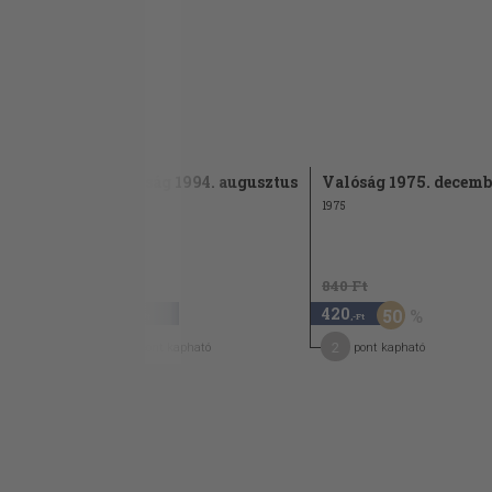
. november
Valóság 1994. augusztus
Valóság 1975. decemb
1994
1975
840 Ft
840
420
50
,-Ft
,-Ft
4
2
pont kapható
pont kapható