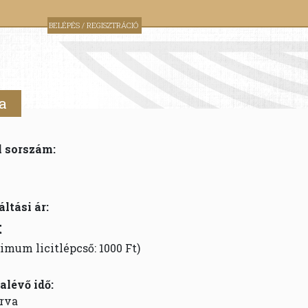
BELÉPÉS / REGISZTRÁCIÓ
a
l sorszám:
áltási ár:
t
imum licitlépcső: 1000 Ft)
alévő idő:
rva