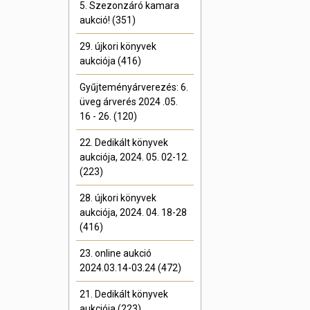
5. Szezonzáró kamara
aukció! (351)
29. újkori könyvek
aukciója (416)
Gyűjteményárverezés: 6.
üveg árverés 2024 .05.
16 - 26. (120)
22. Dedikált könyvek
aukciója, 2024. 05. 02-12.
(223)
28. újkori könyvek
aukciója, 2024. 04. 18-28
(416)
23. online aukció
2024.03.14-03.24 (472)
21. Dedikált könyvek
aukciója (223)