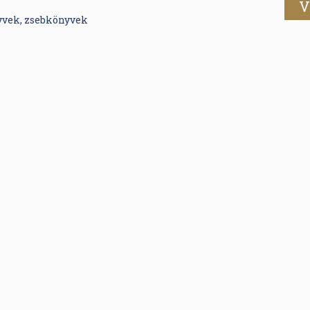
V
yvek, zsebkönyvek