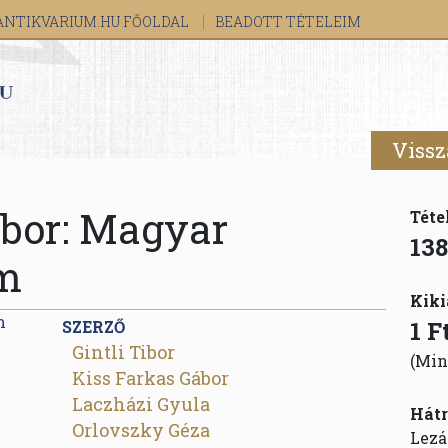
ANTIKVARIUM.HU FŐOLDAL
BEADOTT TÉTELEIM
Vissz
Tibor: Magyar
Téte
138
om
Kiki
1 F
SZERZŐ
Gintli Tibor
(Min
Kiss Farkas Gábor
Laczházi Gyula
Hátr
Orlovszky Géza
Lezá