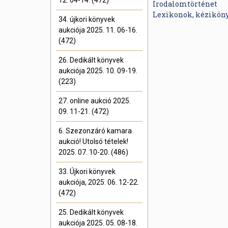
12. 04-14. (472)
Irodalomtörténet
Lexikonok, kézikön
34. újkori könyvek
aukciója 2025. 11. 06-16.
(472)
26. Dedikált könyvek
aukciója 2025. 10. 09-19.
(223)
27. online aukció 2025.
09. 11-21. (472)
6. Szezonzáró kamara
aukció! Utolsó tételek!
2025. 07. 10-20. (486)
33. Újkori könyvek
aukciója, 2025. 06. 12-22.
(472)
25. Dedikált könyvek
aukciója 2025. 05. 08-18.