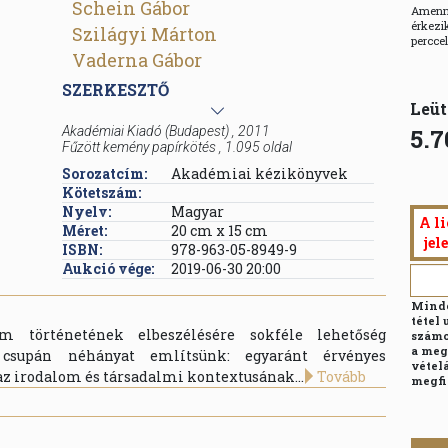
Schein Gábor
Amenny
érkezik
Szilágyi Márton
percce
Vaderna Gábor
SZERKESZTŐ
Leüt
Akadémiai Kiadó
(Budapest)
,
2011
5.7
Fűzött kemény papírkötés
,
1.095
oldal
Sorozatcím:
Akadémiai kézikönyvek
Kötetszám:
Nyelv:
Magyar
A li
Méret:
20 cm x 15 cm
jel
ISBN:
978-963-05-8949-9
Aukció vége:
2019-06-30 20:00
Minde
tétel 
 történetének elbeszélésére sokféle lehetőség
számo
a meg
 csupán néhányat említsünk: egyaránt érvényes
vételá
az irodalom és társadalmi kontextusának...
Tovább
megfi