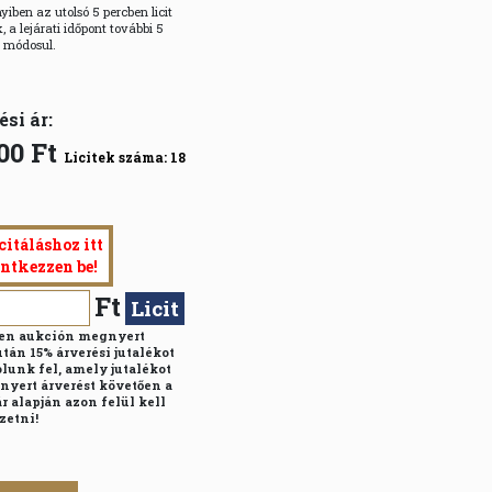
iben az utolsó 5 percben licit
, a lejárati időpont további 5
l módosul.
ési ár:
00
Ft
Licitek száma:
18
citáláshoz itt
entkezzen be!
Ft
Licit
n aukción megnyert
után 15% árverési jutalékot
lunk fel, amely jutalékot
nyert árverést követően a
r alapján azon felül kell
zetni!