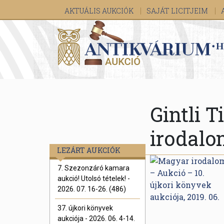
AKTUÁLIS AUKCIÓK
SAJÁT LICITJEIM
Gintli 
irodal
LEZÁRT AUKCIÓK
7. Szezonzáró kamara
aukció! Utolsó tételek! -
2026. 07. 16-26. (486)
37. újkori könyvek
aukciója - 2026. 06. 4-14.