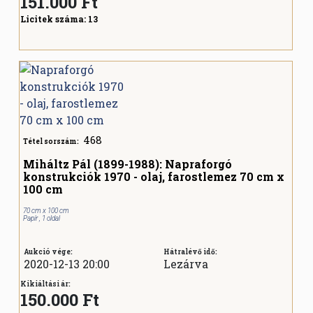
151.000
Ft
Licitek száma:
13
468
Tétel sorszám:
Miháltz Pál (1899-1988): Napraforgó
konstrukciók 1970 - olaj, farostlemez 70 cm x
100 cm
70 cm x 100 cm
Papír , 1 oldal
Aukció vége:
Hátralévő idő:
2020-12-13 20:00
Lezárva
Kikiáltási ár:
150.000 Ft