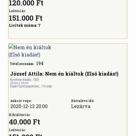
120.000 Ft
Leütési ár:
151.000
Ft
Licitek száma:
7
194
Tétel sorszám:
József Attila: Nem én kiáltok (Első kiadás!)
Koroknay-kiadás , 1925
20 cm x 14 cm
Kiadói fűzött papírkötés , 110 oldal
Aukció vége:
Hátralévő idő:
2020-12-13 20:00
Lezárva
Kikiáltási ár:
40.000 Ft
Leütési ár: