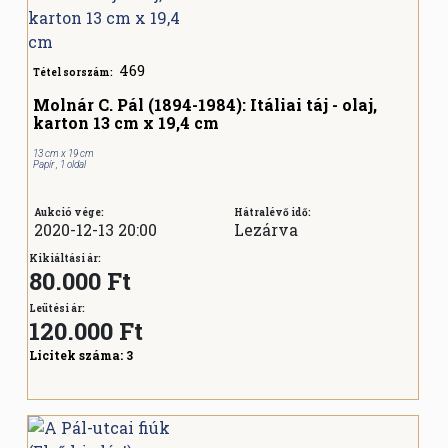
469
Tétel sorszám:
Molnár C. Pál (1894-1984): Itáliai táj - olaj,
karton 13 cm x 19,4 cm
13 cm x 19 cm
Papír , 1 oldal
Aukció vége:
Hátralévő idő:
2020-12-13 20:00
Lezárva
Kikiáltási ár:
80.000 Ft
Leütési ár:
120.000
Ft
Licitek száma:
3