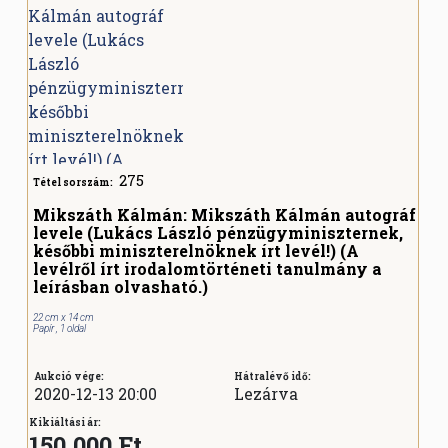
275
Tétel sorszám:
Mikszáth Kálmán: Mikszáth Kálmán autográf
levele (Lukács László pénzügyminiszternek,
későbbi miniszterelnöknek írt levél!) (A
levélről írt irodalomtörténeti tanulmány a
leírásban olvasható.)
22 cm x 14 cm
Papír , 1 oldal
Aukció vége:
Hátralévő idő:
2020-12-13 20:00
Lezárva
Kikiáltási ár:
150.000 Ft