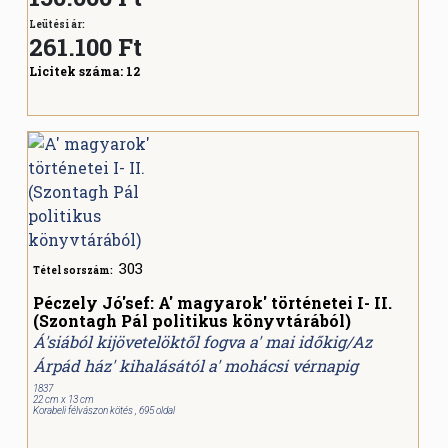
Leütési ár:
261.100
Ft
Licitek száma:
12
303
Tétel sorszám:
Péczely Jó'sef: A' magyarok' történetei I- II.
(Szontagh Pál politikus könyvtárából)
Á'siából kijövetelöktől fogva a' mai időkig/Az
Árpád ház' kihalásától a' mohácsi vérnapig
1837
22 cm x 13 cm
Korabeli félvászon kötés , 695 oldal