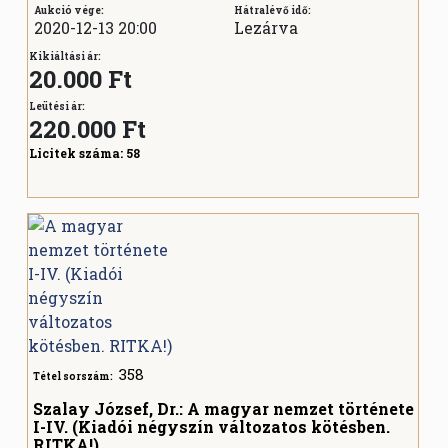
Aukció vége:
Hátralévő idő:
2020-12-13 20:00
Lezárva
Kikiáltási ár:
20.000 Ft
Leütési ár:
220.000
Ft
Licitek száma:
58
358
Tétel sorszám:
Szalay József, Dr.: A magyar nemzet története
I-IV. (Kiadói négyszín változatos kötésben.
RITKA!)