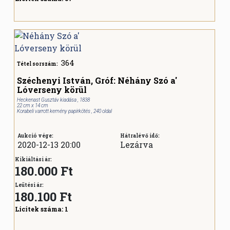
364
Tétel sorszám:
Széchenyi István, Gróf: Néhány Szó a'
Lóverseny körül
Heckenast Gusztáv kiadása , 1838
22 cm x 14 cm
Korabeli varrott kemény papírkötés , 240 oldal
Aukció vége:
Hátralévő idő:
2020-12-13 20:00
Lezárva
Kikiáltási ár:
180.000 Ft
Leütési ár:
180.100
Ft
Licitek száma:
1