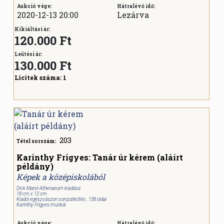
Aukció vége:
Hátralévő idő:
2020-12-13 20:00
Lezárva
Kikiáltási ár:
120.000 Ft
Leütési ár:
130.000
Ft
Licitek száma:
1
203
Tétel sorszám:
Karinthy Frigyes: Tanár úr kérem (aláírt
példány)
Képek a középiskolából
Dick Manó-Athenaeum kiadása
18 cm x 12 cm
Kiadói egészvászon sorozatkötés , 138 oldal
Karinthy Frigyes munkái
Aukció vége:
Hátralévő idő: