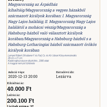
Magyarország az Árpádház
kihaltáig/Magyarország a vegyes házakból
származott királyok korában: I. Magyarország
Nagy Lajos haláláig; II. Magyarország Nagy Lajos
halálától a mohácsi vészig/Magyarország a
Habsburg-házból való választott királyok
korában/Magyarország a Habsburg-házból s a
Habsburg-Lotharingiai házból származott örökös
királyok korában
Lampel Róbert (Wodianer F. és Fiai) Cs. és Kir. Udvari Könyvkereskedés
28 cm x 21 cm
Kiadói egészvászon díszkötés , 2080 oldal
A magyar nemzet története
Aukció vége:
Hátralévő idő:
2020-12-13 20:00
Lezárva
Kikiáltási ár:
40.000 Ft
Leütési ár:
200.100
Ft
Licitek száma:
37