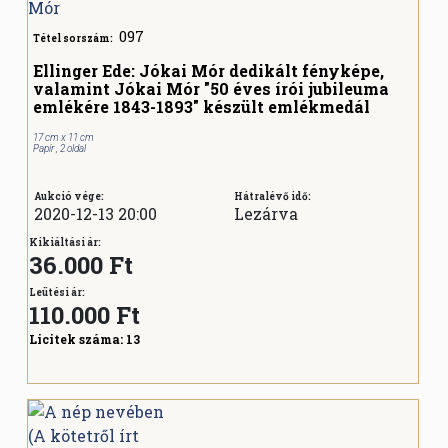
097
Tétel sorszám:
Ellinger Ede: Jókai Mór dedikált fényképe,
valamint Jókai Mór "50 éves írói jubileuma
emlékére 1843-1893" készült emlékmedál
17 cm x 11 cm
Papír , 2 oldal
Aukció vége:
Hátralévő idő:
2020-12-13 20:00
Lezárva
Kikiáltási ár:
36.000 Ft
Leütési ár:
110.000
Ft
Licitek száma:
13