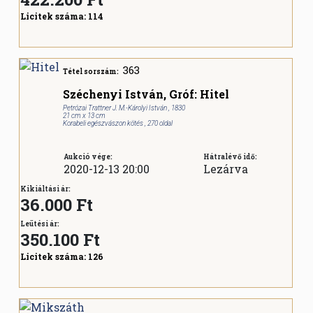
Licitek száma:
114
363
Tétel sorszám:
Széchenyi István, Gróf: Hitel
Petrózai Trattner J. M.-Károlyi István , 1830
21 cm x 13 cm
Korabeli egészvászon kötés , 270 oldal
Aukció vége:
Hátralévő idő:
2020-12-13 20:00
Lezárva
Kikiáltási ár:
36.000 Ft
Leütési ár:
350.100
Ft
Licitek száma:
126