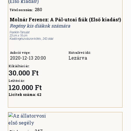
280
Tétel sorszám:
Molnár Ferencz: A Pál-utcai fiúk (Első kiadás!)
Regény kis diákok számára
Franklin-Társulat
23 cm x 16 cm
Kiadói egészvászon kötés , 242 oldal
Aukció vége:
Hátralévő idő:
2020-12-13 20:00
Lezárva
Kikiáltási ár:
30.000 Ft
Leütési ár:
120.000
Ft
Licitek száma:
42
247