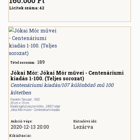
160.000
Ft
Licitek száma:
42
189
Tétel sorszám:
Jókai Mór: Jókai Mór művei - Centenáriumi
kiadás 1-100. (Teljes sorozat)
Centenáriumi kiadás/107 különböző mű 100
kötetben
Franklin-Társulat , 1932
20 cm x 13 cm
Kiadói egészvászon kötés , 24007 oldal
Jókai Mór művei - Centenáriumi kiadás
Aukció vége:
Hátralévő idő:
2020-12-13 20:00
Lezárva
Kikiáltási ár: