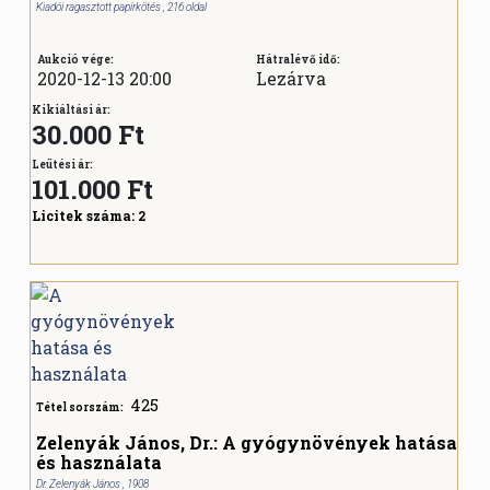
Kiadói ragasztott papírkötés , 216 oldal
Aukció vége:
Hátralévő idő:
2020-12-13 20:00
Lezárva
Kikiáltási ár:
30.000 Ft
Leütési ár:
101.000
Ft
Licitek száma:
2
425
Tétel sorszám:
Zelenyák János, Dr.: A gyógynövények hatása
és használata
Dr. Zelenyák János , 1908