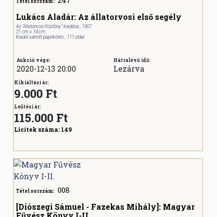
Tétel sorszám:
Lukács Aladár: Az állatorvosi első segély
Az "Állatorvosi Közlöny" kiadása , 1907
21 cm x 14 cm
Kiadói varrott papírkötés , 111 oldal
Aukció vége:
Hátralévő idő:
2020-12-13 20:00
Lezárva
Kikiáltási ár:
9.000 Ft
Leütési ár:
115.000
Ft
Licitek száma:
149
008
Tétel sorszám:
[Diószegi Sámuel - Fazekas Mihály]: Magyar
Fűvész Könyv I-II.