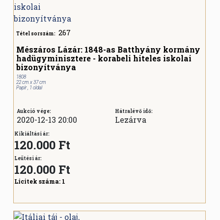
267
Tétel sorszám:
Mészáros Lázár: 1848-as Batthyány kormány
hadügyminisztere - korabeli hiteles iskolai
bizonyítványa
1808
22 cm x 37 cm
Papír , 1 oldal
Aukció vége:
Hátralévő idő:
2020-12-13 20:00
Lezárva
Kikiáltási ár:
120.000 Ft
Leütési ár:
120.000
Ft
Licitek száma:
1