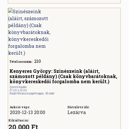
210
Tétel sorszám:
Kenyeres György: Szinészeink (aláírt,
számozott példány) (Csak könyvbarátoknak,
könyvkereskedői forgalomba nem került.)
Szerzői kiadás
31 cm x 25 cm
Kiadói félvászon papírmappa , 56 oldal
Aukció vége:
Hátralévő idő:
2020-12-13 20:00
Lezárva
Kikiáltási ár:
20.000 Ft