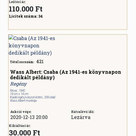
Leütési ár:
110.000
Ft
Licitek száma:
34
421
Tétel sorszám:
Wass Albert: Csaba (Az 1941-es könyvnapon
dedikált példány)
Regény
Révai , 1940
19 cm x 14 cm
Kiadói egészvászon kötés , 339 oldal
Wass Albert munkája
Aukció vége:
Hátralévő idő:
2020-12-13 20:00
Lezárva
Kikiáltási ár:
30.000 Ft