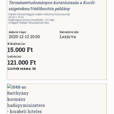
Természettudományos kutatóutazás a Kurili-
szigeteken/Védőborítós példány
Franklin-Társulat Magyar Irodalmi Intézet és Könyvnyomda
22 cm x 16 cm
Kiadói egészvászon sorozatkötés , 221 oldal
A Magyar Földrajzi Társaság Könyvtára
Aukció vége:
Hátralévő idő:
2020-12-13 20:00
Lezárva
Kikiáltási ár:
15.000 Ft
Leütési ár:
121.000
Ft
Licitek száma:
34