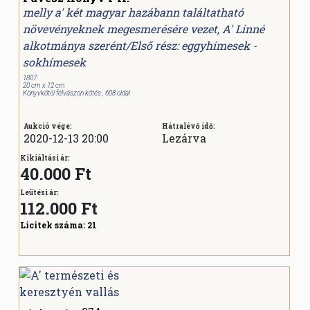
melly a' két magyar hazábann találtatható
növevényeknek megesmerésére vezet, A' Linné
alkotmánya szerént/Első rész: eggyhímesek -
sokhímesek
1807
20 cm x 12 cm
Könyvkötői félvászon kötés , 608 oldal
Aukció vége:
Hátralévő idő:
2020-12-13 20:00
Lezárva
Kikiáltási ár:
40.000 Ft
Leütési ár:
112.000
Ft
Licitek száma:
21