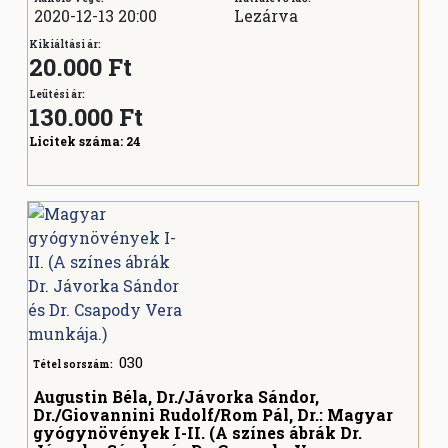
2020-12-13 20:00
Lezárva
Kikiáltási ár:
20.000 Ft
Leütési ár:
130.000
Ft
Licitek száma:
24
030
Tétel sorszám:
Augustin Béla, Dr./Jávorka Sándor,
Dr./Giovannini Rudolf/Rom Pál, Dr.: Magyar
gyógynövények I-II. (A színes ábrák Dr.