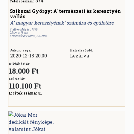
374
Tétel sorszám:
Szikszai György: A' természeti és keresztyén
vallás
A' magyar keresztyének' számára és épületére
Trattner Mátyás , 1799
22 cm x 13 cm
Korabeli félbőr kötés , 570 oldal
Aukció vége:
Hátralévő idő:
2020-12-13 20:00
Lezárva
Kikiáltási ár:
18.000 Ft
Leütési ár:
110.100
Ft
Licitek száma:
41