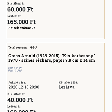
Kikiáltási ár:
60.000 Ft
Leütési ár:
165.000
Ft
Licitek száma:
27
440
Tétel sorszám:
Gross Arnold (1929-2015): "Kis-karácsony"
1970 - színes rézkarc, papír 7,9 cm x 14 cm
8 cm x 14 cm
Papír , 1 oldal
Aukció vége:
Hátralévő idő:
2020-12-13 20:00
Lezárva
Kikiáltási ár:
40.000 Ft
Leütési ár: