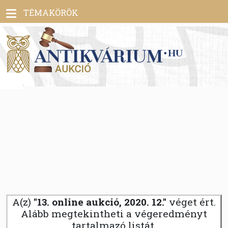
Toggle
TÉMAKÖRÖK
navigation
A(z)
"13. online aukció, 2020. 12."
véget ért.
Alább megtekintheti a végeredményt
tartalmazó listát.