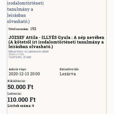
192
Tétel sorszám:
JÓZSEF Attila - ILLYÉS Gyula : A nép nevében
(A kötetről írt irodalomtörténeti tanulmány a
leírásban olvasható.)
Mátyás Könyv- és Lapterjesztő vállalat
16 cm x 11 cm
Tűzött kötés , 32 oldal
Aukció vége:
Hátralévő idő:
2020-12-13 20:00
Lezárva
Kikiáltási ár:
50.000 Ft
Leütési ár:
110.000
Ft
Licitek száma:
9