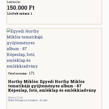
Leütési ár:
150.000
Ft
Licitek száma:
1
171
Tétel sorszám:
Horthy Miklós: Egyedi Horthy Miklós
tematikájú gyűjteményes album - 87
Képeslap, fotó, emléklap és emlékkiadvány
25 cm x 21 cm
Műbőr fémkapcsos fotóalbum , 92 oldal