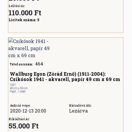
Leütési ár:
110.000
Ft
Licitek száma:
5
464
Tétel sorszám:
Wallburg Egon (Zórád Ernő) (1911-2004):
Csikósok 1941 - akvarell, papír 49 cm x 69 cm
1941
49 cm x 69 cm
Papír , 1 oldal
Aukció vége:
Hátralévő idő:
2020-12-13 20:00
Lezárva
Kikiáltási ár:
55.000 Ft