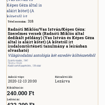
318
Tétel sorszám:
Radnóti Miklós/Vas István/Képes Géza:
Szerelmes versek (Radnóti Miklós által
dedikált példány) (Vas István és Képes Géza
által is aláírt kötet) (A kötetről írt
irodalomtörténeti tanulmány a leírásban
olvasható)
Világirodalmi antológia két ezredév költészetéből
Szukits-kiadás , 1941
19 cm x 13 cm
Kiadói varrott papírkötés , 139 oldal
Aukció vége:
Hátralévő idő:
2020-12-13 20:00
Lezárva
Kikiáltási ár:
240.000 Ft
Leütési ár:
422.200
Ft