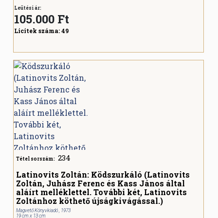
Leütési ár:
105.000
Ft
Licitek száma:
49
234
Tétel sorszám:
Latinovits Zoltán: Ködszurkáló (Latinovits
Zoltán, Juhász Ferenc és Kass János által
aláírt melléklettel. További két, Latinovits
Zoltánhoz köthető újságkivágással.)
Magvető Könyvkiadó , 1973
19 cm x 13 cm