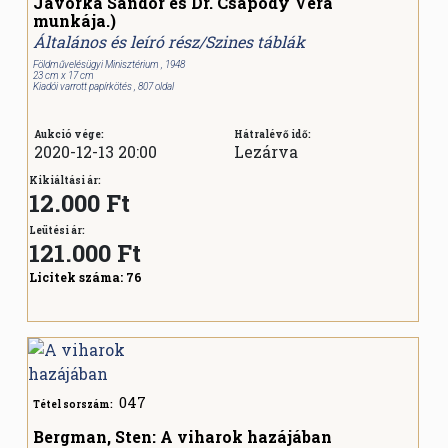
Jávorka Sándor és Dr. Csapody Vera
munkája.)
Általános és leíró rész/Szines táblák
Földművelésügyi Minisztérium , 1948
23 cm x 17 cm
Kiadói varrott papírkötés , 807 oldal
Aukció vége:
Hátralévő idő:
2020-12-13 20:00
Lezárva
Kikiáltási ár:
12.000 Ft
Leütési ár:
121.000
Ft
Licitek száma:
76
047
Tétel sorszám:
Bergman, Sten: A viharok hazájában