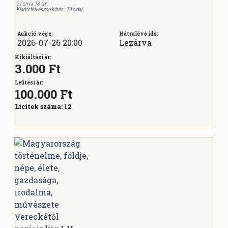
21 cm x 13 cm
Kiadói félvászon kötés , 79 oldal
Aukció vége:
Hátralévő idő:
2026-07-26 20:00
Lezárva
Kikiáltási ár:
3.000 Ft
Leütési ár:
100.000
Ft
Licitek száma:
12