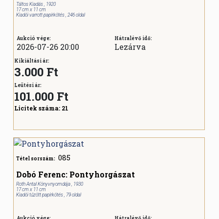
Táltos Kiadás , 1920
17 cm x 11 cm
Kiadói varrott papírkötés , 246 oldal
Aukció vége:
Hátralévő idő:
2026-07-26 20:00
Lezárva
Kikiáltási ár:
3.000 Ft
Leütési ár:
101.000
Ft
Licitek száma:
21
085
Tétel sorszám:
Dobó Ferenc: Pontyhorgászat
Roth Antal Könyvnyomdája , 1930
17 cm x 11 cm
Kiadói tűzött papírkötés , 79 oldal
Aukció vége:
Hátralévő idő: