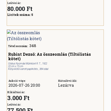
Leütési ár:
80.000
Ft
Licitek száma:
5
348
Tétel sorszám:
Rubint Dezső: Az összeomlás (Tiltólistás
kötet)
Globus Nyomdai Műintézet R. T. , 1922
22 cm x 15 cm
Könyvkötői varrott papírkötés , 384 oldal
Aukció vége:
Hátralévő idő:
2026-07-26 20:00
Lezárva
Kikiáltási ár:
3.000 Ft
Leütési ár:
77.500
Ft