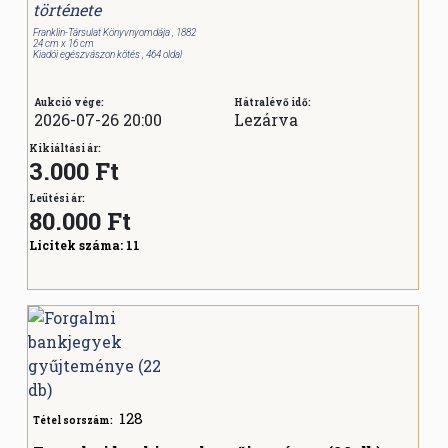
története
Franklin-Társulat Könyvnyomdája , 1882
24 cm x 16 cm
Kiadói egészvászon kötés , 464 oldal
Aukció vége:
Hátralévő idő:
2026-07-26 20:00
Lezárva
Kikiáltási ár:
3.000 Ft
Leütési ár:
80.000
Ft
Licitek száma:
11
128
Tétel sorszám: