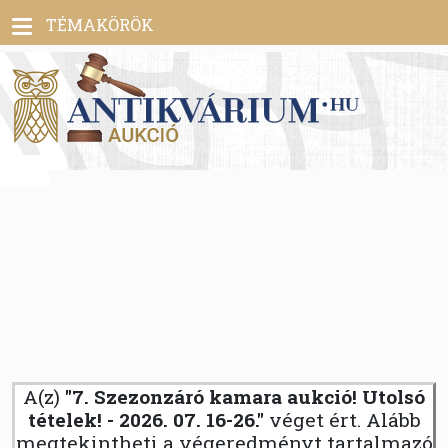
Toggle
TÉMAKÖRÖK
navigation
A(z)
"7. Szezonzáró kamara aukció! Utolsó
tételek! - 2026. 07. 16-26."
véget ért. Alább
megtekintheti a végeredményt tartalmazó