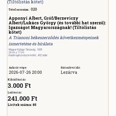
020
Tétel sorszám:
Apponyi Albert, Gróf/Berzeviczy
Albert/Lukács György (és további hat szerző):
Igazságot Magyarországnak! (Tiltólistás
kötet)
A Trianoni békeszerződés következményeinek
ismertetése és bírálata
Magyar Külügyi Társaság , 1928
24 cm x 17 cm
Kiadói egészvászon kötés , 402 oldal
Aukció vége:
Hátralévő idő:
2026-07-26 20:00
Lezárva
Kikiáltási ár:
3.000 Ft
Leütési ár:
241.000
Ft
Licitek száma:
85