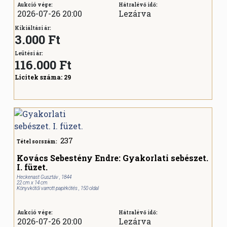
Aukció vége:
Hátralévő idő:
2026-07-26 20:00
Lezárva
Kikiáltási ár:
3.000 Ft
Leütési ár:
116.000
Ft
Licitek száma:
29
237
Tétel sorszám:
Kovács Sebestény Endre: Gyakorlati sebészet.
I. füzet.
Heckenast Gusztáv , 1844
22 cm x 14 cm
Könyvkötői varrott papírkötés , 150 oldal
Aukció vége:
Hátralévő idő:
2026-07-26 20:00
Lezárva