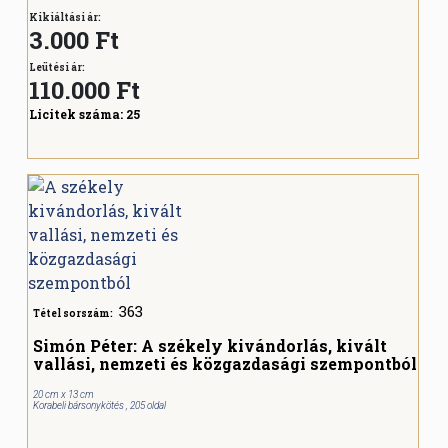
Kikiáltási ár:
3.000 Ft
Leütési ár:
110.000
Ft
Licitek száma:
25
363
Tétel sorszám:
Simón Péter: A székely kivándorlás, kivált
vallási, nemzeti és közgazdasági szempontból
20 cm x 13 cm
Korabeli bársonykötés , 205 oldal