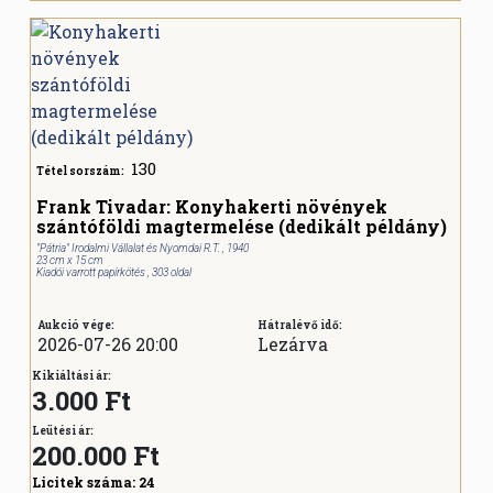
130
Tétel sorszám:
Frank Tivadar: Konyhakerti növények
szántóföldi magtermelése (dedikált példány)
"Pátria" Irodalmi Vállalat és Nyomdai R.T. , 1940
23 cm x 15 cm
Kiadói varrott papírkötés , 303 oldal
Aukció vége:
Hátralévő idő:
2026-07-26 20:00
Lezárva
Kikiáltási ár:
3.000 Ft
Leütési ár:
200.000
Ft
Licitek száma:
24