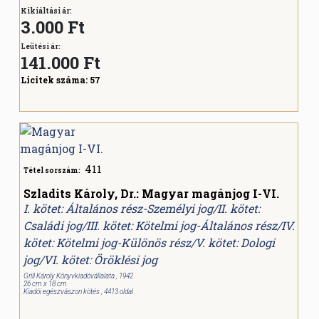
Kikiáltási ár:
3.000 Ft
Leütési ár:
141.000
Ft
Licitek száma:
57
411
Tétel sorszám:
Szladits Károly, Dr.: Magyar magánjog I-VI.
I. kötet: Általános rész-Személyi jog/II. kötet:
Családi jog/III. kötet: Kötelmi jog-Általános rész/IV.
kötet: Kötelmi jog-Különös rész/V. kötet: Dologi
jog/VI. kötet: Öröklési jog
Grill Károly Könyvkiadóvállalata , 1942
26 cm x 18 cm
Kiadói egészvászon kötés , 4413 oldal