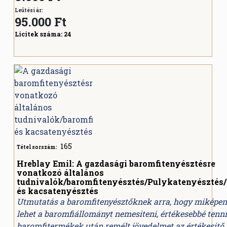
Leütési ár:
95.000
Ft
Licitek száma:
24
165
Tétel sorszám:
Hreblay Emil: A gazdasági baromfitenyésztésre
vonatkozó általános
tudnivalók/baromfitenyésztés/Pulykatenyésztés/
és kacsatenyésztés
Utmutatás a baromfitenyésztőknek arra, hogy miképen
lehet a baromfiállományt nemesiteni, értékesebbé tenni
baromfitermékek után remélt jövedelmet az értékesitő