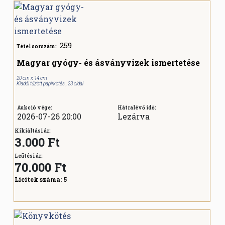
259
Tétel sorszám:
Magyar gyógy- és ásványvizek ismertetése
20 cm x 14 cm
Kiadói tűzött papírkötés , 23 oldal
Aukció vége:
Hátralévő idő:
2026-07-26 20:00
Lezárva
Kikiáltási ár:
3.000 Ft
Leütési ár:
70.000
Ft
Licitek száma:
5