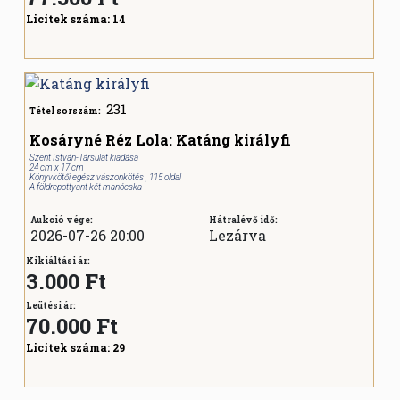
Licitek száma:
14
231
Tétel sorszám:
Kosáryné Réz Lola: Katáng királyfi
Szent István-Társulat kiadása
24 cm x 17 cm
Könyvkötői egész vászonkötés , 115 oldal
A földrepottyant két manócska
Aukció vége:
Hátralévő idő:
2026-07-26 20:00
Lezárva
Kikiáltási ár:
3.000 Ft
Leütési ár:
70.000
Ft
Licitek száma:
29