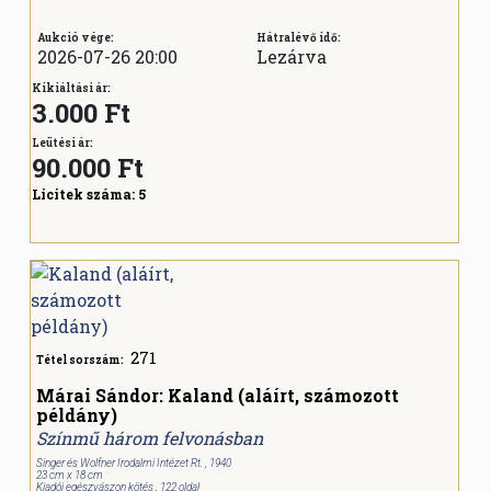
Aukció vége:
Hátralévő idő:
2026-07-26 20:00
Lezárva
Kikiáltási ár:
3.000 Ft
Leütési ár:
90.000
Ft
Licitek száma:
5
271
Tétel sorszám:
Márai Sándor: Kaland (aláírt, számozott
példány)
Színmű három felvonásban
Singer és Wolfner Irodalmi Intézet Rt. , 1940
23 cm x 18 cm
Kiadói egészvászon kötés , 122 oldal