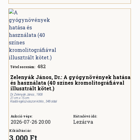
482
Tétel sorszám:
Zelenyák János, Dr.: A gyógynövények hatása
és használata (40 színes kromolitográfiával
illusztrált kötet.)
Dr. Zelenyák János , 1908
21 cm x 15 cm
Kiadói egészvászon kötés , 348 oldal
Aukció vége:
Hátralévő idő:
2026-07-26 20:00
Lezárva
Kikiáltási ár:
3.000 Ft