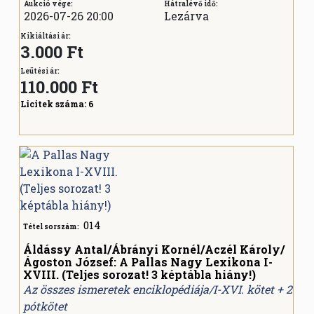
Aukció vége:
Hátralévő idő:
2026-07-26 20:00
Lezárva
Kikiáltási ár:
3.000 Ft
Leütési ár:
110.000
Ft
Licitek száma:
6
014
Tétel sorszám:
Áldássy Antal/Ábrányi Kornél/Aczél Károly/
Ágoston József: A Pallas Nagy Lexikona I-
XVIII. (Teljes sorozat! 3 képtábla hiány!)
Az összes ismeretek enciklopédiája/I-XVI. kötet + 2
pótkötet