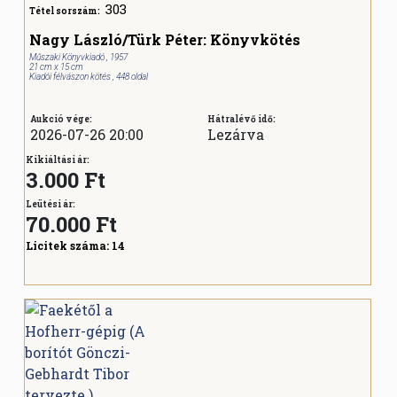
303
Tétel sorszám:
Nagy László/Türk Péter: Könyvkötés
Műszaki Könyvkiadó , 1957
21 cm x 15 cm
Kiadói félvászon kötés , 448 oldal
Aukció vége:
Hátralévő idő:
2026-07-26 20:00
Lezárva
Kikiáltási ár:
3.000 Ft
Leütési ár:
70.000
Ft
Licitek száma:
14