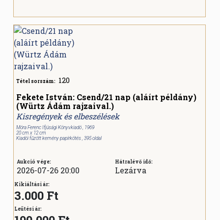
120
Tétel sorszám:
Fekete István: Csend/21 nap (aláírt példány)
(Würtz Ádám rajzaival.)
Kisregények és elbeszélések
Móra Ferenc Ifjúsági Könyvkiadó , 1969
20 cm x 12 cm
Kiadói fűzött kemény papírkötés , 395 oldal
Aukció vége:
Hátralévő idő:
2026-07-26 20:00
Lezárva
Kikiáltási ár:
3.000 Ft
Leütési ár:
190.000
Ft