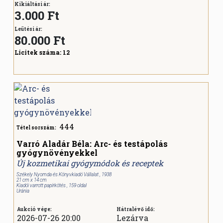
Kikiáltási ár:
3.000 Ft
Leütési ár:
80.000
Ft
Licitek száma:
12
444
Tétel sorszám:
Varró Aladár Béla: Arc- és testápolás
gyógynövényekkel
Új kozmetikai gyógymódok és receptek
Székely Nyomda és Könyvkiadó Vállalat , 1938
21 cm x 14 cm
Kiadói varrott papírkötés , 159 oldal
Uránia
Aukció vége:
Hátralévő idő:
2026-07-26 20:00
Lezárva