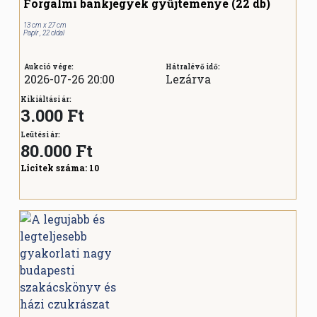
Forgalmi bankjegyek gyűjteménye (22 db)
13 cm x 27 cm
Papír , 22 oldal
Aukció vége:
Hátralévő idő:
2026-07-26 20:00
Lezárva
Kikiáltási ár:
3.000 Ft
Leütési ár:
80.000
Ft
Licitek száma:
10