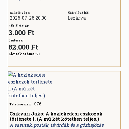
Aukció vége:
Hátralévő idő:
2026-07-26 20:00
Lezárva
Kikiáltási ár:
3.000 Ft
Leütési ár:
82.000
Ft
Licitek száma:
21
076
Tétel sorszám:
Csikvári Jákó: A közlekedési eszközök
története I. (A mű két kötetben teljes.)
A vasutak, posták, távirdák és a gőzhajózás