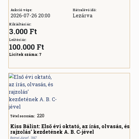
Aukció vége:
Hátralévő idő:
2026-07-26 20:00
Lezárva
Kikiáltási ár:
3.000 Ft
Leütési ár:
100.000
Ft
Licitek száma:
7
220
Tétel sorszám:
Kiss Bálint: Első évi oktató, az írás, olvasás, és
rajzolás' kezdetének A. B. C-jével
Beimel József , 1847