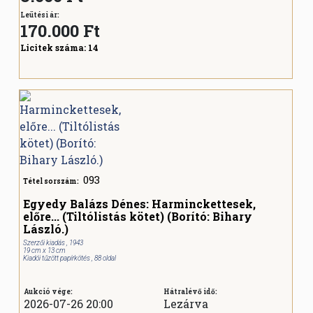
Leütési ár:
170.000
Ft
Licitek száma:
14
093
Tétel sorszám:
Egyedy Balázs Dénes: Harminckettesek,
előre... (Tiltólistás kötet) (Borító: Bihary
László.)
Szerzői kiadás , 1943
19 cm x 13 cm
Kiadói tűzött papírkötés , 88 oldal
Aukció vége:
Hátralévő idő:
2026-07-26 20:00
Lezárva