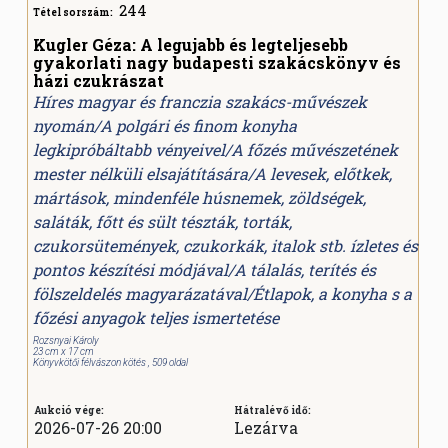
244
Tétel sorszám:
Kugler Géza: A legujabb és legteljesebb
gyakorlati nagy budapesti szakácskönyv és
házi czukrászat
Híres magyar és franczia szakács-művészek
nyomán/A polgári és finom konyha
legkipróbáltabb vényeivel/A főzés művészetének
mester nélküli elsajátítására/A levesek, előtkek,
mártások, mindenféle húsnemek, zöldségek,
saláták, főtt és sült tészták, torták,
czukorsütemények, czukorkák, italok stb. ízletes és
pontos készítési módjával/A tálalás, terítés és
fölszeldelés magyarázatával/Étlapok, a konyha s a
főzési anyagok teljes ismertetése
Rozsnyai Károly
23 cm x 17 cm
Könyvkötői félvászon kötés , 509 oldal
Aukció vége:
Hátralévő idő:
2026-07-26 20:00
Lezárva