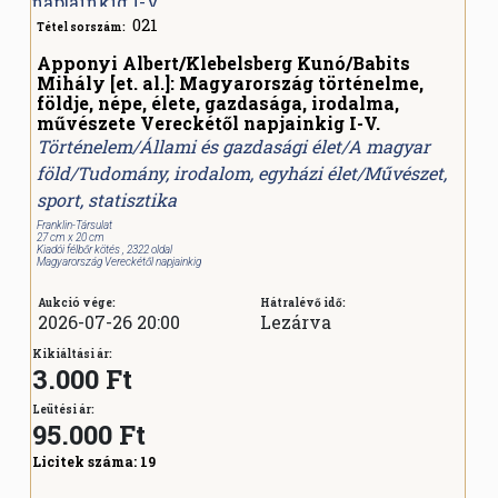
021
Tétel sorszám:
Apponyi Albert/Klebelsberg Kunó/Babits
Mihály [et. al.]: Magyarország történelme,
földje, népe, élete, gazdasága, irodalma,
művészete Vereckétől napjainkig I-V.
Történelem/Állami és gazdasági élet/A magyar
föld/Tudomány, irodalom, egyházi élet/Művészet,
sport, statisztika
Franklin-Társulat
27 cm x 20 cm
Kiadói félbőr kötés , 2322 oldal
Magyarország Vereckétől napjainkig
Aukció vége:
Hátralévő idő:
2026-07-26 20:00
Lezárva
Kikiáltási ár:
3.000 Ft
Leütési ár:
95.000
Ft
Licitek száma:
19