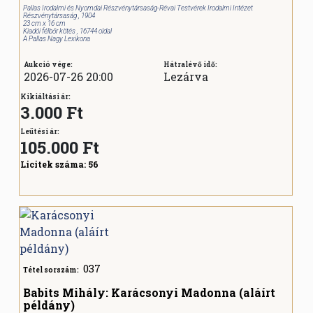
Pallas Irodalmi és Nyomdai Részvénytársaság-Révai Testvérek Irodalmi Intézet
Részvénytársaság , 1904
23 cm x 16 cm
Kiadói félbőr kötés , 16744 oldal
A Pallas Nagy Lexikona
Aukció vége:
Hátralévő idő:
2026-07-26 20:00
Lezárva
Kikiáltási ár:
3.000 Ft
Leütési ár:
105.000
Ft
Licitek száma:
56
037
Tétel sorszám:
Babits Mihály: Karácsonyi Madonna (aláírt
példány)