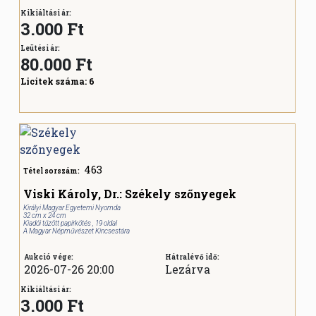
Kikiáltási ár:
3.000 Ft
Leütési ár:
80.000
Ft
Licitek száma:
6
463
Tétel sorszám:
Viski Károly, Dr.: Székely szőnyegek
Királyi Magyar Egyetemi Nyomda
32 cm x 24 cm
Kiadói tűzött papírkötés , 19 oldal
A Magyar Népművészet Kincsestára
Aukció vége:
Hátralévő idő:
2026-07-26 20:00
Lezárva
Kikiáltási ár:
3.000 Ft