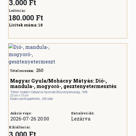
3.000 Ft
Leütési ár:
180.000
Ft
Licitek száma:
18
260
Tétel sorszám:
Magyar Gyula/Mohácsy Mátyás: Dió-,
mandula-, mogyoró-, gesztenyetermesztés
"Pátria" Irodalmi Vállalat és Nyomdai Részvénytársaság , 1936
23 cm x 15 cm
Kiadói varrott papírkötés , 240 oldal
Aukció vége:
Hátralévő idő:
2026-07-26 20:00
Lezárva
Kikiáltási ár:
3.000 Ft