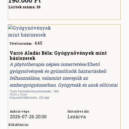
Licitek száma:
39
445
Tétel sorszám:
Varró Aladár Béla: Gyógynövények mint
háziszerek
A phytotherapia népies ismertetése/Ehető
gyógynövények és gyümölcsök háztartásbeli
felhasználása, valamint szerepük az
embergyógyászatban. Gyógyteák és azok előiratai
Tiszta Testvérek könyvkereskedés , 1926
19 cm x 13 cm
Könyvkötői félbőr kötés , 252 oldal
Aukció vége:
Hátralévő idő:
2026-07-26 20:00
Lezárva
Kikiáltási ár: