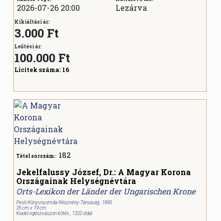
2026-07-26 20:00
Lezárva
Kikiáltási ár:
3.000 Ft
Leütési ár:
100.000
Ft
Licitek száma:
16
182
Tétel sorszám:
Jekelfalussy József, Dr.: A Magyar Korona
Országainak Helységnévtára
Orts-Lexikon der Länder der Ungarischen Krone
Pesti Könyvnyomda-Részvény-Társaság , 1895
26 cm x 19 cm
Kiadói egészvászon kötés , 1202 oldal