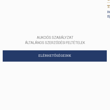
T
H
If
AUKCIÓS SZABÁLYZAT
ÁLTALÁNOS SZERZŐDÉSI FELTÉTELEK
ELÉRHETŐSÉGEINK