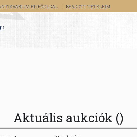
ANTIKVARIUM.HU FŐOLDAL
BEADOTT TÉTELEIM
Aktuális aukciók ()