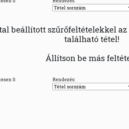
zesen 0.
Rendezés:
tal beállított szűrőfeltételekkel 
található tétel!
Állítson be más feltéte
zesen 0.
Rendezés: