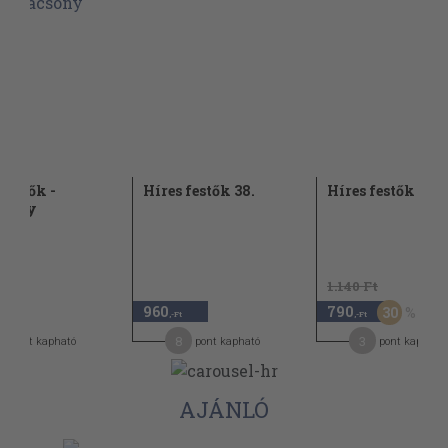
 festők -
Híres festők 38.
Híres festők 78.
csony
1.140 Ft
960
790
30
-Ft
,-Ft
,-Ft
2
8
3
pont kapható
pont kapható
pont kapható
AJÁNLÓ