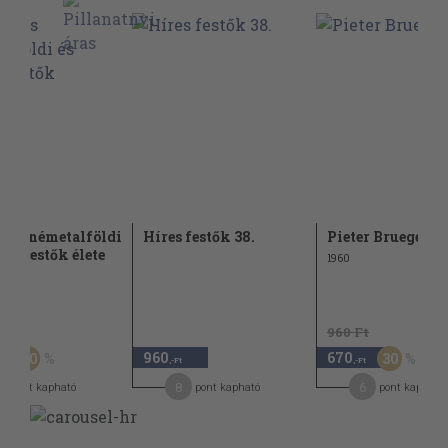
ves németalföldi
Híres festők 38.
Pieter Bruegel
met festők élete
1960
Ft
960 Ft
960
670
50
30
,-Ft
,-Ft
,-Ft
8
8
6
pont kapható
pont kapható
pont kapható