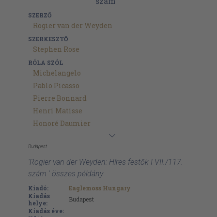
SZERZŐ
Rogier van der Weyden
SZERKESZTŐ
Stephen Rose
RÓLA SZÓL
Michelangelo
Pablo Picasso
Pierre Bonnard
Henri Matisse
Honoré Daumier
Budapest
'Rogier van der Weyden: Híres festők I-VII./117.
szám ' összes példány
Kiadó:
Eaglemoss Hungary
Kiadás
Budapest
helye:
Kiadás éve: