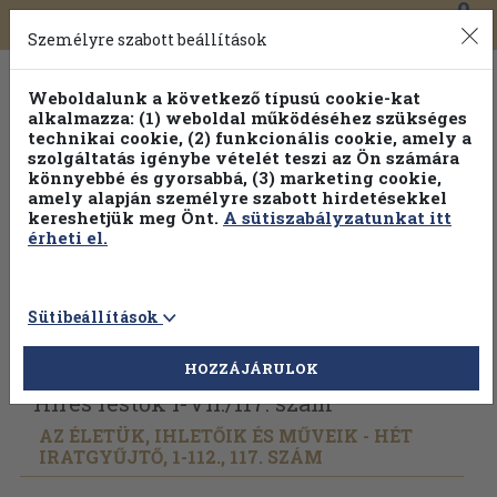
0
Toggle
Főmenü
Könyveink
navigation
Személyre szabott beállítások
Weboldalunk a következő típusú cookie-kat
alkalmazza: (1) weboldal működéséhez szükséges
technikai cookie, (2) funkcionális cookie, amely a
szolgáltatás igénybe vételét teszi az Ön számára
könnyebbé és gyorsabbá, (3) marketing cookie,
amely alapján személyre szabott hirdetésekkel
kereshetjük meg Önt.
A sütiszabályzatunkat itt
érheti el.
Sütibeállítások
Vissza az előző oldalra
Válasszon példányt
HOZZÁJÁRULOK
Híres festők I-VII./
117. szám
AZ ÉLETÜK, IHLETŐIK ÉS MŰVEIK - HÉT
IRATGYŰJTŐ, 1-112., 117. SZÁM