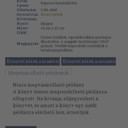
Kötés
Kapcsos keménykötés
típusa:
Oldalszám:
3.616
oldal
Sorozatcím:
Híres festők
Kötetszám:
Nyelv:
Magyar
Méret:
32 cm x 23 cm
ISBN:
Színes fotókkal, reprodukciókkal gazdagon
illusztrálva. A mappák össztömege: 13047
Megjegyzés:
gramm. További kapcsolódó személyek a
tartalomjegyzékben.
Értesítőt kérek a kiadóról
Értesítőt kérek a sorozatról
Megvásárolható példányok
Nincs megvásárolható példány
A könyv összes megrendelhető példánya
elfogyott. Ha kívánja, előjegyezheti a
könyvet, és amint a könyv egy újabb
példánya elérhető lesz, értesítjük.