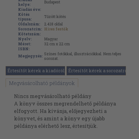
Budapest
helye:
Kiadás éve:
Kötés
Tűzött kötés
típusa:
Oldalszám:
2.418
oldal
Sorozatcím:
Híres festők
Kötetszám:
Nyelv:
Magyar
Méret:
32 cm x 22 cm
ISBN:
Színes fotókkal, illusztrációkkal. Nem teljes
Megjegyzés:
sorozat.
Értesítőt kérek a kiadóról
Értesítőt kérek a sorozatról
Megvásárolható példányok
Nincs megvásárolható példány
A könyv összes megrendelhető példánya
elfogyott. Ha kívánja, előjegyezheti a
könyvet, és amint a könyv egy újabb
példánya elérhető lesz, értesítjük.