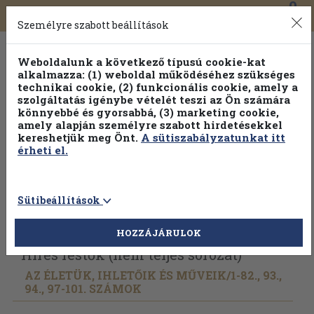
0
Toggle
Főmenü
Könyveink
navigation
Személyre szabott beállítások
Weboldalunk a következő típusú cookie-kat
alkalmazza: (1) weboldal működéséhez szükséges
technikai cookie, (2) funkcionális cookie, amely a
szolgáltatás igénybe vételét teszi az Ön számára
könnyebbé és gyorsabbá, (3) marketing cookie,
Válogasson több mint 30 000 kötet közül
amely alapján személyre szabott hirdetésekkel
Hobbi témakörökben
20% kedvezménnyel!
kereshetjük meg Önt.
A sütiszabályzatunkat itt
érheti el.
Sütibeállítások
Vissza az előző oldalra
Válasszon példányt
HOZZÁJÁRULOK
Híres festők (nem teljes sorozat)
AZ ÉLETÜK, IHLETŐIK ÉS MŰVEIK/
1-82., 93.,
94., 97-101. SZÁMOK