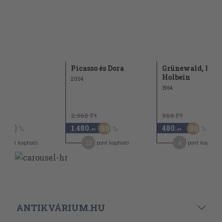
ardo
Picasso és Dora
Grünewald, Düre
Holbein
2004
1964
t
2.960 Ft
960 Ft
1.480
480
50
50
50
,-Ft
,-Ft
22
4
pont kapható
pont kapható
pont kapható
ANTIKVÁRIUM.HU