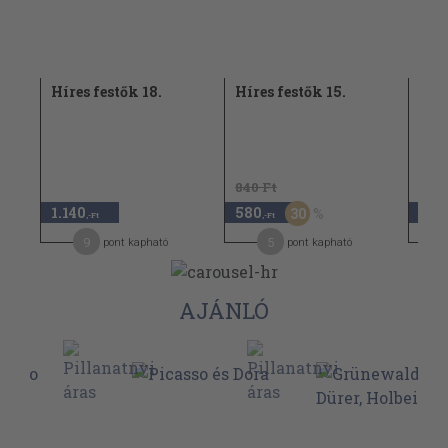
Híres festők 18.
Híres festők 15.
Híre
840 Ft
1.140
580
1.14
30
,-Ft
,-Ft
9
5
pont kapható
pont kapható
AJÁNLÓ