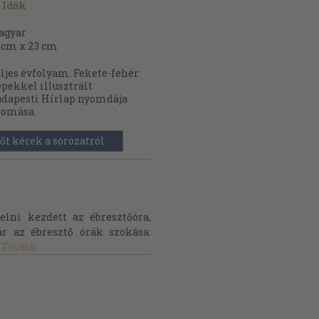
 Idők
agyar
 cm x 23 cm
ljes évfolyam. Fekete-fehér
pekkel illusztrált.
dapesti Hírlap nyomdája
yomása.
őt kérek a sorozatról
elni kezdett az ébresztőóra,
r az ébresztő órák szokása.
Tovább