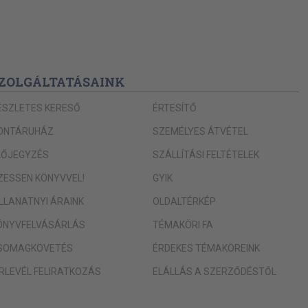
ZOLGÁLTATÁSAINK
ÉSZLETES KERESŐ
ÉRTESÍTŐ
ONTÁRUHÁZ
SZEMÉLYES ÁTVÉTEL
LŐJEGYZÉS
SZÁLLÍTÁSI FELTÉTELEK
IZESSEN KÖNYVVEL!
GYIK
ILLANATNYI ÁRAINK
OLDALTÉRKÉP
100, 117, 149, 181, 213, 251, 277,
625, 653, 685, 717, 745, 777
ÖNYVFELVÁSÁRLÁS
TÉMAKÖRI FA
SOMAGKÖVETÉS
ÉRDEKES TÉMAKÖREINK
ÍRLEVÉL FELIRATKOZÁS
ELÁLLÁS A SZERZŐDÉSTŐL