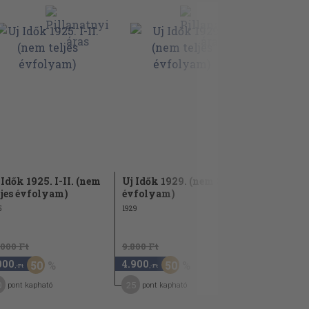
 Idők 1925. I-II. (nem
Uj Idők 1929. (nem teljes
Uj Idők 193
ljes évfolyam)
évfolyam)
évfolyam
5
1929
1930
.000 Ft
9.800 Ft
7.480 Ft
000
4.900
3.740
50
50
5
,-Ft
,-Ft
,-Ft
0
25
19
pont kapható
pont kapható
pont kap