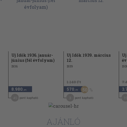
Uj Idők 1936. január-
Uj Idők 1939. március
Uj
június (fél évfolyam)
12.
év
1936
1939
193
1.140 Ft
7.
, 61 89
8.980
570
3.
50
,-Ft
,-Ft
 22.3, 259, 290, 321, 351, 386
45
3
1
pont kapható
pont kapható
2, 760
AJÁNLÓ