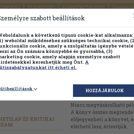
TÁRUHÁZ
ELŐJEGYZÉS
AJÁNDÉKUTALVÁNY
Partnerün
SZÁLLÍTÁS
SEGÍTSÉG
Személyre szabott beállítások
1.
Részletes kereső
Témaköri fa
eboldalunk a következő típusú cookie-kat alkalmazza:
1) weboldal működéséhez szükséges technikai cookie, (2
KIADV
unkcionális cookie, amely a szolgáltatás igénybe vételé
LEGNA
eszi az Ön számára könnyebbé és gyorsabbá, (3)
arketing cookie, amely alapján személyre szabott
PILLANATNYI ÁRAINK
FENNTARTHATÓ OLVASMÁN
irdetésekkel kereshetjük meg Önt.
A
ütiszabályzatunkat itt érheti el.
uár-
ütibeállítások
Megvásárolható 
HOZZÁJÁRULOK
Nincs megvásárolható pé
A könyv összes megrendelh
HETILAP ÉS KRITIKAI
előjegyezheti a könyvet, 
 SZÁM
elérhető lesz, értesítjük.