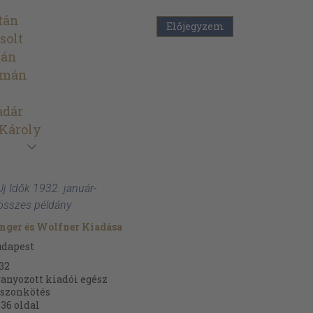
tán
Előjegyzem
solt
ván
lmán
adár
 Károly
Uj Idők 1932. január-
' összes példány
nger és Wolfner Kiadása
udapest
32
anyozott kiadói egész
szonkötés
636
oldal