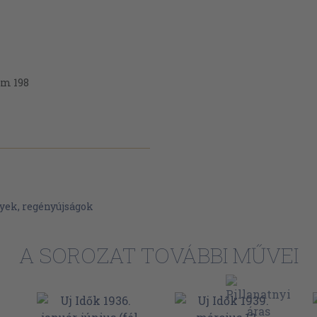
ám 198
ő! (Nagy Emilné) 232
szló) 727
ól 458
yek, regényújságok
nka) 642
A SOROZAT TOVÁBBI MŰVEI