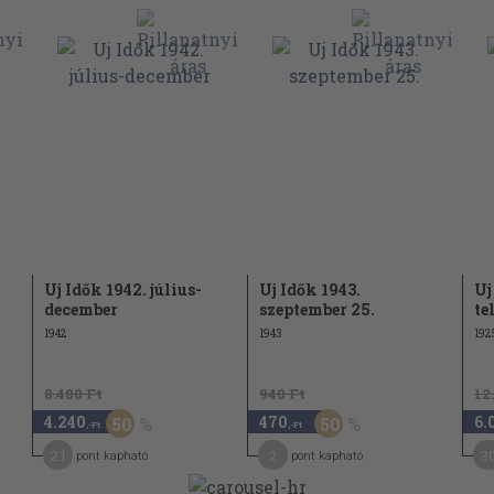
98
tnia 135
Uj Idők 1942. július-
Uj Idők 1943.
Uj
december
szeptember 25.
te
1942
1943
192
8.480 Ft
940 Ft
12
4.240
470
6.
50
50
,-Ft
,-Ft
21
2
3
pont kapható
pont kapható
 781