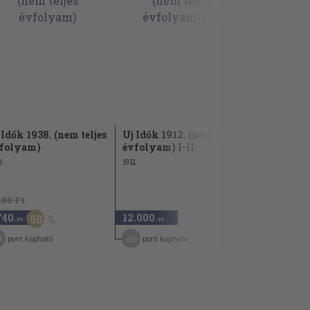
 Idők 1938. (nem teljes
Uj Idők 1912. (nem teljes
Uj Idők 193
folyam)
évfolyam) I-II.
évfolyam
8
1912
1932
480 Ft
740
12.000
7.580
50
,-Ft
,-Ft
,-Ft
9
60
38
pont kapható
pont kapható
pont kap