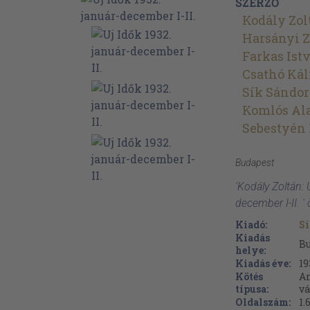
SZERZŐ
Kodály Zol
Harsányi Z
Farkas Ist
Csathó Ká
Sík Sándor
Komlós Al
Sebestyén
Budapest
'Kodály Zoltán: 
december I-II. 
Kiadó:
Si
Kiadás
B
helye:
Kiadás éve:
19
Kötés
Ar
típusa:
vá
Oldalszám:
1.