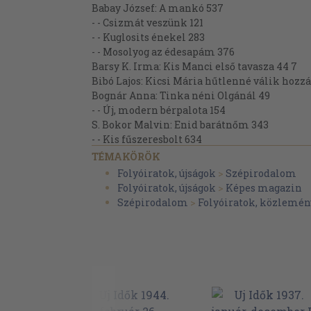
Babay József: A mankó 537
- - Csizmát veszünk 121
- - Kuglosits énekel 283
- - Mosolyog az édesapám 376
Barsy K. Irma: Kis Manci első tavasza 44 7
Bibó Lajos: Kicsi Mária hűtlenné válik hozz
Bognár Anna: Tinka néni Olgánál 49
- - Új, modern bérpalota 154
S. Bokor Malvin: Enid barátnőm 343
- - Kis fűszeresbolt 634
- - Renáta 39
TÉMAKÖRÖK
Chadvick Charlton Vivienne: Segítség! Betör
Folyóiratok, újságok
>
Szépirodalom
Csehov A. P.: Az elsőosztályú utas. (Berényi Lá
Folyóiratok, újságok
>
Képes magazin
Dánielné Lengyel Laura : Az asszony a múltb
Szépirodalom
>
Folyóiratok, közlemén
Dénes Gizella: Csengőszóval át a havon 693
Duvernois Henri: A szobalány. (Szekeres Bla
- - Magyarázat. (Szekeres Blanka) 105
Ernőd Tamás: Virágos bódé 571
Falu Tamás: Az ember lassan jó 263
- - Leépítés 76
- - Tanfolyam 426