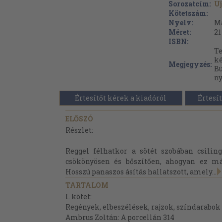
Sorozatcím:
Uj
Kötetszám:
Nyelv:
M
Méret:
21
ISBN:
Te
ké
Megjegyzés:
Bu
n
Értesítőt kérek a kiadóról
Értesít
ELŐSZÓ
Részlet:
Reggel félhatkor a sötét szobában csiling
csökönyösen és bőszítően, ahogyan ez má
Hosszú panaszos ásítás hallatszott, amely...
TARTALOM
I. kötet:
Regények, elbeszélések, rajzok, színdarabok
Ambrus Zoltán: A porcellán 314