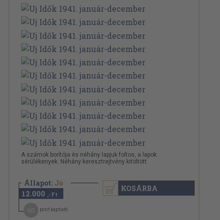
A számok borítója és néhány lapjuk foltos, a lapok
sérülékenyek. Néhány keresztrejtvény kitöltött.
Állapot:
Jó
KOSÁRBA
12.000
,-Ft
60
pont kapható