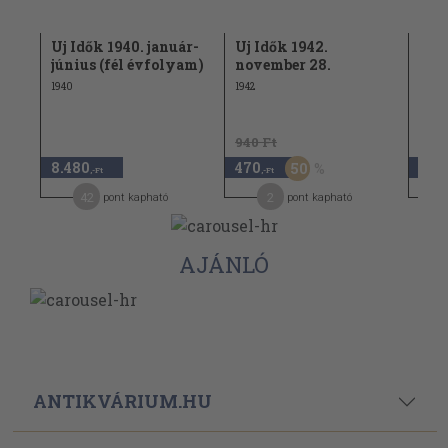
s-
Uj Idők 1940. január-
Uj Idők 1942.
Uj 
június (fél évfolyam)
november 28.
telj
1940
1942
1926
940 Ft
9.80
8.480
470
4.9
50
,-Ft
,-Ft
42
2
pont kapható
pont kapható
AJÁNLÓ
ANTIKVÁRIUM.HU