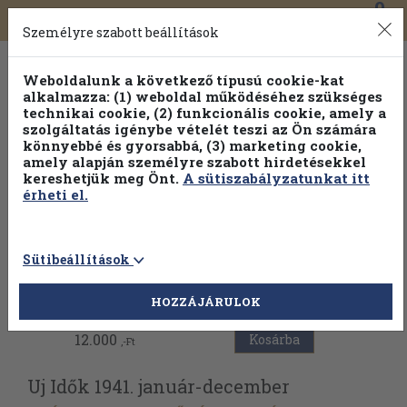
0
Toggle
Főmenü
Könyveink
navigation
Személyre szabott beállítások
Weboldalunk a következő típusú cookie-kat
alkalmazza: (1) weboldal működéséhez szükséges
technikai cookie, (2) funkcionális cookie, amely a
szolgáltatás igénybe vételét teszi az Ön számára
könnyebbé és gyorsabbá, (3) marketing cookie,
amely alapján személyre szabott hirdetésekkel
kereshetjük meg Önt.
A sütiszabályzatunkat itt
érheti el.
Sütibeállítások
Vissza az előző oldalra
HOZZÁJÁRULOK
12.000
Kosárba
,-Ft
Uj Idők 1941. január-december