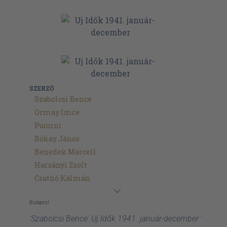
SZERZŐ
Szabolcsi Bence
Ormay Imre
Puccini
Bókay János
Benedek Marcell
Harsányi Zsolt
Csathó Kálmán
Budapest
'Szabolcsi Bence: Uj Idők 1941. január-december '