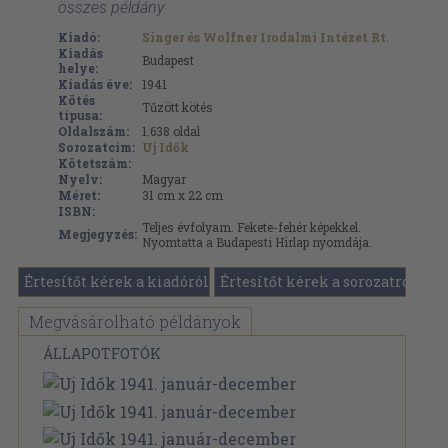
összes példány
Kiadó:
Singer és Wolfner Irodalmi Intézet Rt.
Kiadás
Budapest
helye:
Kiadás éve:
1941
Kötés
Tűzött kötés
típusa:
Oldalszám:
1.638
oldal
Sorozatcím:
Uj Idők
Kötetszám:
Nyelv:
Magyar
Méret:
31 cm x 22 cm
ISBN:
Teljes évfolyam. Fekete-fehér képekkel.
Megjegyzés:
Nyomtatta a Budapesti Hirlap nyomdája.
Értesítőt kérek a kiadóról
Értesítőt kérek a sorozatról
Megvásárolható példányok
ÁLLAPOTFOTÓK