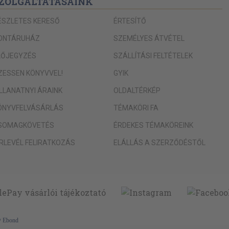
ZOLGÁLTATÁSAINK
ÉSZLETES KERESŐ
ÉRTESÍTŐ
ONTÁRUHÁZ
SZEMÉLYES ÁTVÉTEL
LŐJEGYZÉS
SZÁLLÍTÁSI FELTÉTELEK
IZESSEN KÖNYVVEL!
GYIK
a: Kun Ferenc 171
ILLANATNYI ÁRAINK
OLDALTÉRKÉP
ÖNYVFELVÁSÁRLÁS
TÉMAKÖRI FA
SOMAGKÖVETÉS
ÉRDEKES TÉMAKÖREINK
ÍRLEVÉL FELIRATKOZÁS
ELÁLLÁS A SZERZŐDÉSTŐL
6
56
y
Ebond