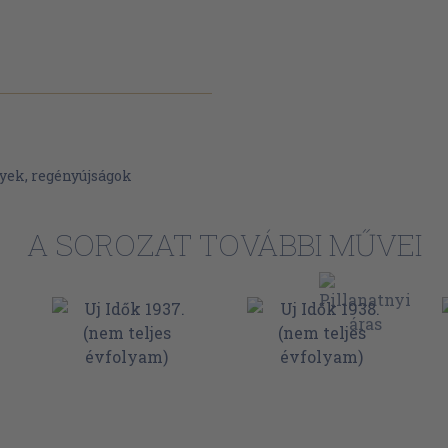
n utána 768
yek, regényújságok
A SOROZAT TOVÁBBI MŰVEI