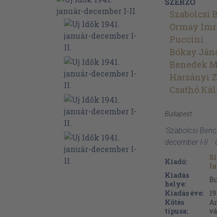
SZERZŐ
Szabolcsi 
Ormay Imr
Puccini
Bókay Ján
Benedek M
Harsányi Z
Csathó Ká
Budapest
'Szabolcsi Benc
december I-II. 
Si
Kiadó:
In
Kiadás
B
helye:
Kiadás éve:
19
Kötés
Ar
típusa:
vá