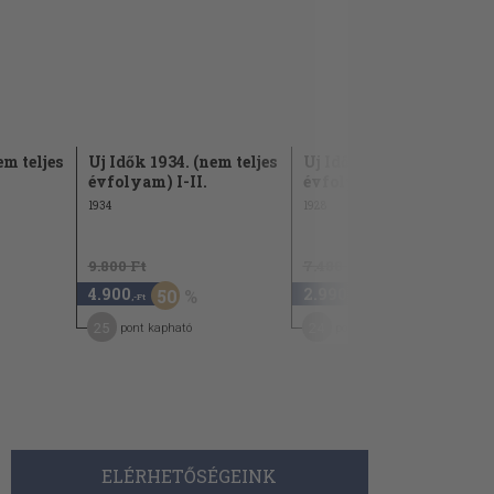
em teljes
Uj Idők 1934. (nem teljes
Uj Idők 1928. I. (fél
évfolyam) I-II.
évfolyam)
1934
1928
9.800 Ft
7.480 Ft
4.900
2.990
50
60
,-Ft
,-Ft
25
24
pont kapható
pont kapható
ELÉRHETŐSÉGEINK