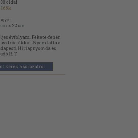
638
oldal
 Idők
agyar
 cm x 22 cm
ljes évfolyam. Fekete-fehér
lusztrációkkal. Nyomtatta a
dapesti Hirlapnyomda és
adó R. T.
őt kérek a sorozatról