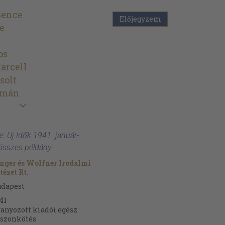
Bence
Előjegyzem
e
os
arcell
solt
lmán
e: Uj Idők 1941. január-
' összes példány
nger és Wolfner Irodalmi
tézet Rt.
udapest
41
anyozott kiadói egész
szonkötés