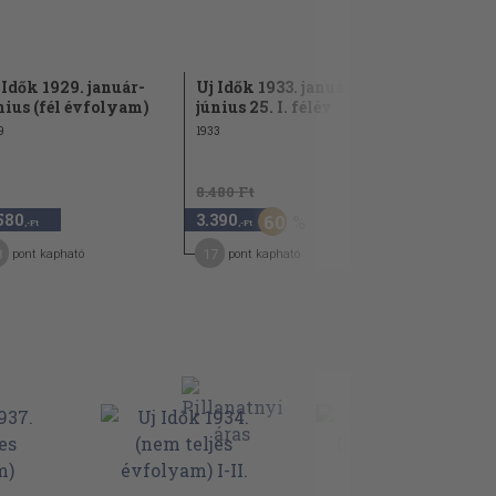
 Idők 1929. január-
Uj Idők 1933. január 1-
Uj Idők 193
nius (fél évfolyam)
június 25. I. félév
évfolyam
9
1933
1938
8.480 Ft
580
3.390
7.480
60
,-Ft
,-Ft
,-Ft
8
17
37
pont kapható
pont kapható
pont kap