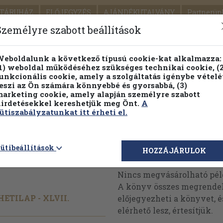
TÁRUHÁZ
ELŐJEGYZÉS
AJÁNDÉKUTALVÁNY
Partnerün
SZÁLLÍTÁS
SEGÍTSÉG
Személyre szabott beállítások
1.
Részletes kereső
Témaköri fa
eboldalunk a következő típusú cookie-kat alkalmazza:
1) weboldal működéséhez szükséges technikai cookie, (2
KIADV
unkcionális cookie, amely a szolgáltatás igénybe vételé
LEGNA
eszi az Ön számára könnyebbé és gyorsabbá, (3)
arketing cookie, amely alapján személyre szabott
PILLANATNYI ÁRAINK
FENNTARTHATÓ OLVASMÁN
irdetésekkel kereshetjük meg Önt.
A
ütiszabályzatunkat itt érheti el.
uár-
ütibeállítások
Megvásárolható 
HOZZÁJÁRULOK
Nincs megvásárolható pé
A könyv összes megrendelh
ETILAP - XLVII.
előjegyezheti a könyvet, 
elérhető lesz, értesítjük.