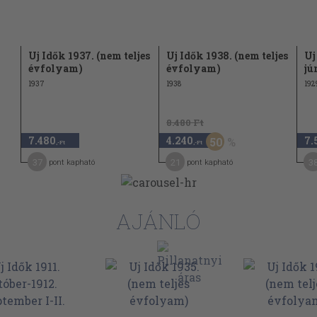
Uj Idők 1937. (nem teljes
Uj Idők 1938. (nem teljes
Uj
évfolyam)
évfolyam)
jú
1937
1938
192
8.480 Ft
7.480
4.240
7.
50
,-Ft
,-Ft
37
21
3
pont kapható
pont kapható
AJÁNLÓ