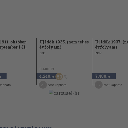
1911. október-
Uj Idők 1935. (nem teljes
Uj Idők 1937. (n
eptember I-II.
évfolyam)
évfolyam)
1935
1937
8.480 Ft
4.240
7.480
50
t
,-Ft
,-Ft
21
37
kapható
pont kapható
pont kapható
6
t 641