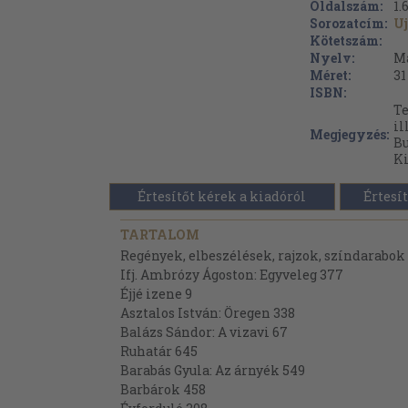
Oldalszám:
1.
Sorozatcím:
Uj
Kötetszám:
Nyelv:
M
Méret:
31
ISBN:
Te
il
Megjegyzés:
Bu
Ki
Értesítőt kérek a kiadóról
Értesít
TARTALOM
Regények, elbeszélések, rajzok, színdarabok
Ifj. Ambrózy Ágoston: Egyveleg 377
Éjjé izene 9
Asztalos István: Öregen 338
Balázs Sándor: A vizavi 67
Ruhatár 645
Barabás Gyula: Az árnyék 549
Barbárok 458