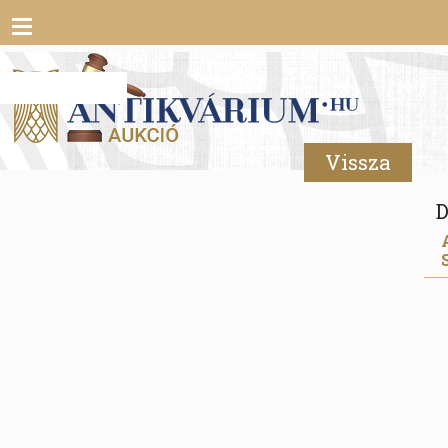
Toggle
navigation
Vissza
D