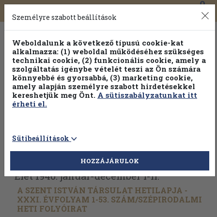
0
Toggle
Főmenü
Könyveink
navigation
Személyre szabott beállítások
Weboldalunk a következő típusú cookie-kat
alkalmazza: (1) weboldal működéséhez szükséges
technikai cookie, (2) funkcionális cookie, amely a
szolgáltatás igénybe vételét teszi az Ön számára
könnyebbé és gyorsabbá, (3) marketing cookie,
amely alapján személyre szabott hirdetésekkel
kereshetjük meg Önt.
A sütiszabályzatunkat itt
érheti el.
Sütibeállítások
Vissza az előző oldalra
Válasszon példányt
HOZZÁJÁRULOK
Élet 1940. január-december I-II.
A SZENT ISTVÁN TÁRSULAT HETILAPJA -
XXXI. ÉVFOLYAM 1-53. SZÁM/
SZÉPIRODALMI
HETI FOLYÓIRAT