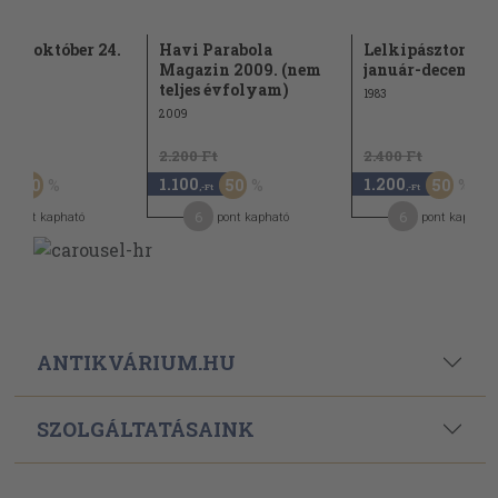
909. október 24.
Havi Parabola
Lelkipásztor 198
Magazin 2009. (nem
január-december
teljes évfolyam)
1983
2009
Ft
2.200 Ft
2.400 Ft
1.100
1.200
50
50
50
-Ft
,-Ft
,-Ft
6
6
pont kapható
pont kapható
pont kapható
ANTIKVÁRIUM.HU
SZOLGÁLTATÁSAINK