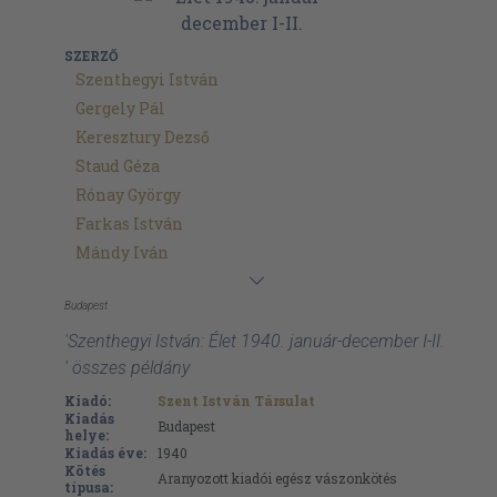
SZERZŐ
Szenthegyi István
Gergely Pál
Keresztury Dezső
Staud Géza
Rónay György
Farkas István
Mándy Iván
Budapest
'Szenthegyi István: Élet 1940. január-december I-II.
' összes példány
Kiadó:
Szent István Társulat
Kiadás
Budapest
helye:
Kiadás éve:
1940
Kötés
Aranyozott kiadói egész vászonkötés
típusa: