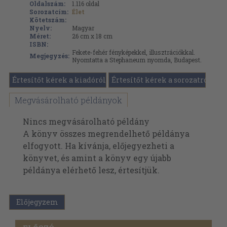
Oldalszám:
1.116
oldal
Sorozatcím:
Élet
Kötetszám:
Nyelv:
Magyar
Méret:
26 cm x 18 cm
ISBN:
Fekete-fehér fényképekkel, illusztrációkkal.
Megjegyzés:
Nyomtatta a Stephaneum nyomda, Budapest.
Értesítőt kérek a kiadóról
Értesítőt kérek a sorozatról
Megvásárolható példányok
Nincs megvásárolható példány
A könyv összes megrendelhető példánya
elfogyott. Ha kívánja, előjegyezheti a
könyvet, és amint a könyv egy újabb
példánya elérhető lesz, értesítjük.
Előjegyzem