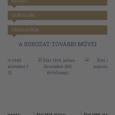
ELŐSZÓ
TARTALOM
TÉMAKÖRÖK
A SOROZAT TOVÁBBI MŰVEI
942. január-
Élet 1914. július-
Élet 1940. márciu