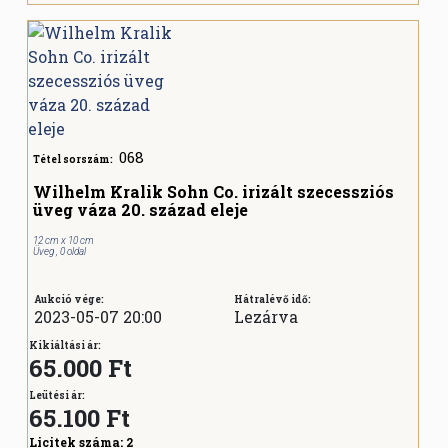
068
Tétel sorszám:
Wilhelm Kralik Sohn Co. irizált szecessziós
üveg váza 20. század eleje
12 cm x 10 cm
Üveg , 0 oldal
Aukció vége:
Hátralévő idő:
2023-05-07 20:00
Lezárva
Kikiáltási ár:
65.000 Ft
Leütési ár:
65.100
Ft
Licitek száma:
2