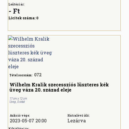
Leütési ár:
-
Ft
Licitek száma:
0
072
Tétel sorszám:
Wilhelm Kralik szecessziós lüszteres kék
üveg váza 20. század eleje
17 cm x 12 cm
Üveg , 0 oldal
Aukció vége:
Hátralévő idő:
2023-05-07 20:00
Lezárva
Kikiáltási ár: