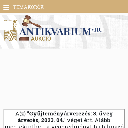
Toggle
TÉMAKÖRÖK
navigation
A(z)
"Gyűjteményárverezés: 3. üveg
árverés, 2023. 04."
véget ért. Alább
megtekintheti a végeredményt tartalmazó