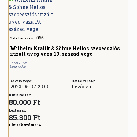
066
Tétel sorszám:
Wilhelm Kralik & Söhne Helios szecessziós
irizált üveg váza 19. század vége
16 cm x 8 cm
Üveg , 0 oldal
Aukció vége:
Hátralévő idő:
2023-05-07 20:00
Lezárva
Kikiáltási ár:
80.000 Ft
Leütési ár:
85.300
Ft
Licitek száma:
4