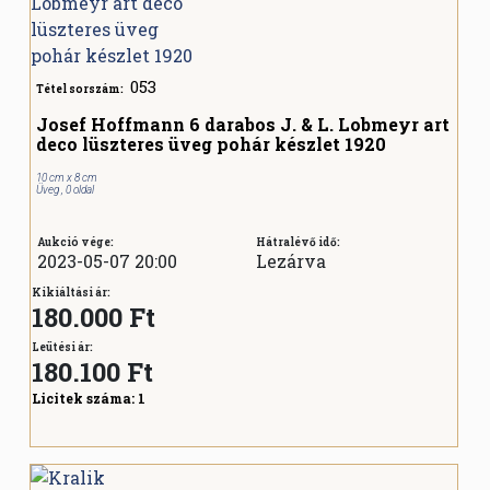
053
Tétel sorszám:
Josef Hoffmann 6 darabos J. & L. Lobmeyr art
deco lüszteres üveg pohár készlet 1920
10 cm x 8 cm
Üveg , 0 oldal
Aukció vége:
Hátralévő idő:
2023-05-07 20:00
Lezárva
Kikiáltási ár:
180.000 Ft
Leütési ár:
180.100
Ft
Licitek száma:
1