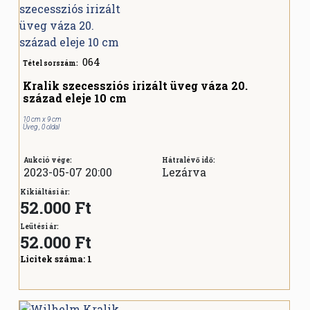
064
Tétel sorszám:
Kralik szecessziós irizált üveg váza 20.
század eleje 10 cm
10 cm x 9 cm
Üveg , 0 oldal
Aukció vége:
Hátralévő idő:
2023-05-07 20:00
Lezárva
Kikiáltási ár:
52.000 Ft
Leütési ár:
52.000
Ft
Licitek száma:
1