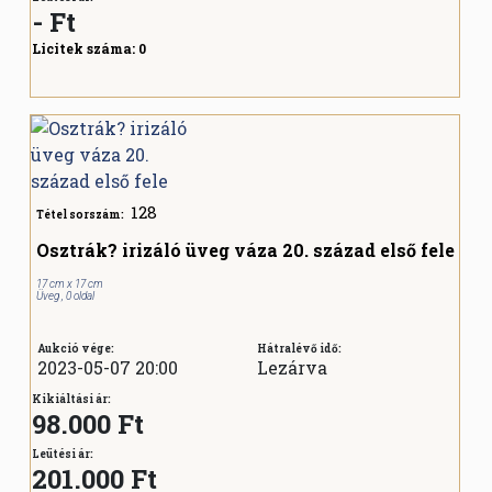
-
Ft
Licitek száma:
0
128
Tétel sorszám:
Osztrák? irizáló üveg váza 20. század első fele
17 cm x 17 cm
Üveg , 0 oldal
Aukció vége:
Hátralévő idő:
2023-05-07 20:00
Lezárva
Kikiáltási ár:
98.000 Ft
Leütési ár:
201.000
Ft