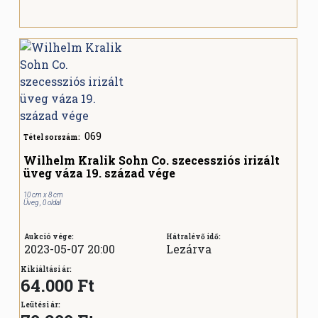
069
Tétel sorszám:
Wilhelm Kralik Sohn Co. szecessziós irizált
üveg váza 19. század vége
10 cm x 8 cm
Üveg , 0 oldal
Aukció vége:
Hátralévő idő:
2023-05-07 20:00
Lezárva
Kikiáltási ár:
64.000 Ft
Leütési ár: