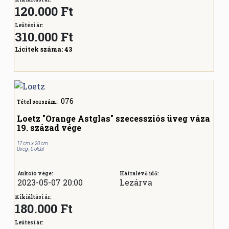
120.000 Ft
Leütési ár:
310.000
Ft
Licitek száma:
43
076
Tétel sorszám:
Loetz "Orange Astglas" szecessziós üveg váza
19. század vége
17 cm x 20 cm
Üveg , 0 oldal
Aukció vége:
Hátralévő idő:
2023-05-07 20:00
Lezárva
Kikiáltási ár:
180.000 Ft
Leütési ár: