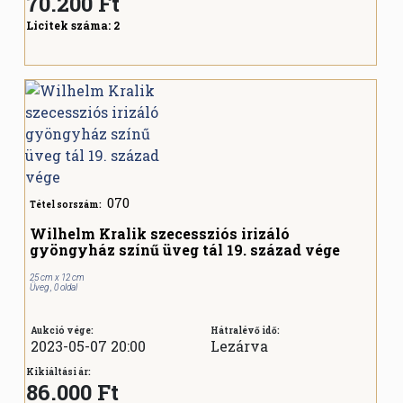
70.200
Ft
Licitek száma:
2
070
Tétel sorszám:
Wilhelm Kralik szecessziós irizáló
gyöngyház színű üveg tál 19. század vége
25 cm x 12 cm
Üveg , 0 oldal
Aukció vége:
Hátralévő idő:
2023-05-07 20:00
Lezárva
Kikiáltási ár:
86.000 Ft