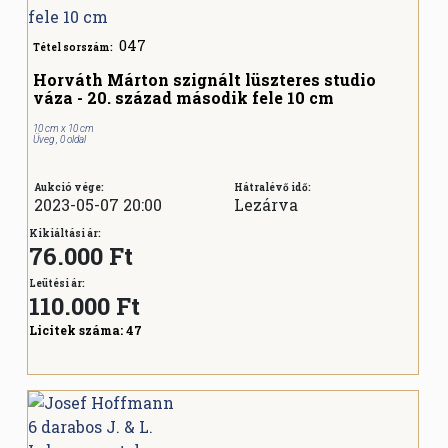
047
Tétel sorszám:
Horváth Márton szignált lüszteres studio
váza - 20. század második fele 10 cm
10 cm x 10 cm
Üveg , 0 oldal
Aukció vége:
Hátralévő idő:
2023-05-07 20:00
Lezárva
Kikiáltási ár:
76.000 Ft
Leütési ár:
110.000
Ft
Licitek száma:
47