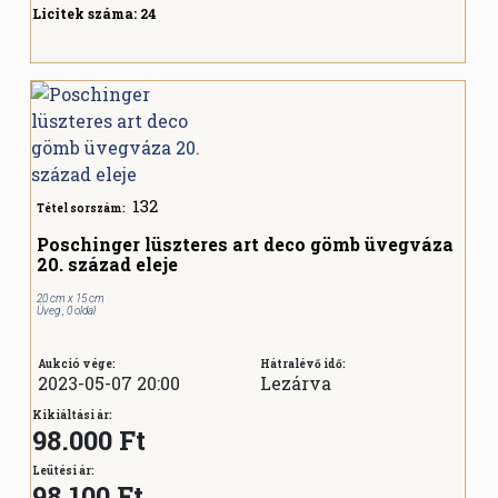
Licitek száma:
24
132
Tétel sorszám:
Poschinger lüszteres art deco gömb üvegváza
20. század eleje
20 cm x 15 cm
Üveg , 0 oldal
Aukció vége:
Hátralévő idő:
2023-05-07 20:00
Lezárva
Kikiáltási ár:
98.000 Ft
Leütési ár:
98.100
Ft