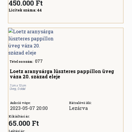
450.000
Ft
Licitek száma:
44
077
Tétel sorszám:
Loetz aranysárga lüszteres pappillon üveg
váza 20. század eleje
7 cm x 10 cm
Üveg , 0 oldal
Aukció vége:
Hátralévő idő:
2023-05-07 20:00
Lezárva
Kikiáltási ár:
65.000 Ft
Leütési ár: