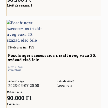
Licitek száma:
2
133
Tétel sorszám:
Poschinger szecessziós irizált üveg váza 20.
század első fele
27 cm x 11 cm
Üveg , 0 oldal
Aukció vége:
Hátralévő idő:
2023-05-07 20:00
Lezárva
Kikiáltási ár:
90.000 Ft
Leütési ár: