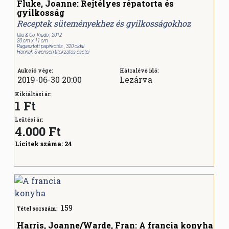
Fluke, Joanne: Rejtélyes répatorta és
gyilkosság
Receptek süteményekhez és gyilkosságokhoz
Illia & Co. Kiadó , 2012
20 cm x 11 cm
Ragasztott papírkötés , 320 oldal
Hannah Swensen titokzatos esetei
Aukció vége:
Hátralévő idő:
2019-06-30 20:00
Lezárva
Kikiáltási ár:
1 Ft
Leütési ár:
4.000
Ft
Licitek száma:
24
159
Tétel sorszám:
Harris, Joanne/Warde, Fran: A francia konyha