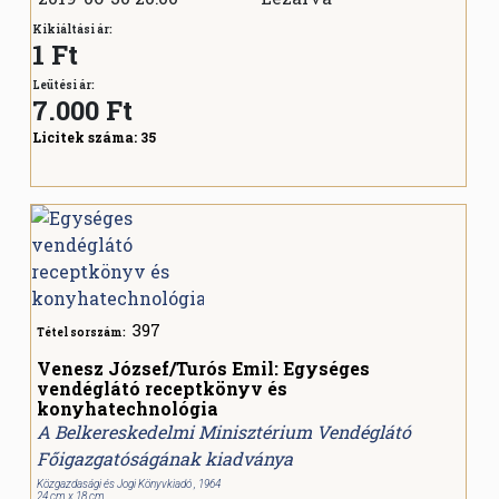
Kikiáltási ár:
1 Ft
Leütési ár:
7.000
Ft
Licitek száma:
35
397
Tétel sorszám:
Venesz József/Turós Emil: Egységes
vendéglátó receptkönyv és
konyhatechnológia
A Belkereskedelmi Minisztérium Vendéglátó
Főigazgatóságának kiadványa
Közgazdasági és Jogi Könyvkiadó , 1964
24 cm x 18 cm