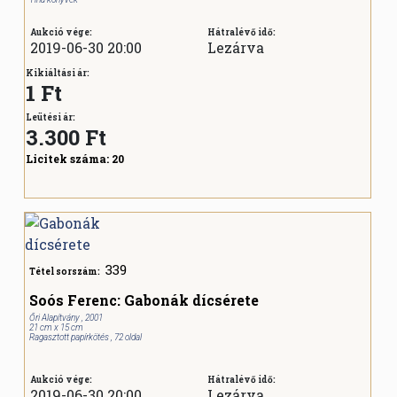
Aukció vége:
Hátralévő idő:
2019-06-30 20:00
Lezárva
Kikiáltási ár:
1 Ft
Leütési ár:
3.300
Ft
Licitek száma:
20
339
Tétel sorszám:
Soós Ferenc: Gabonák dícsérete
Őri Alapítvány , 2001
21 cm x 15 cm
Ragasztott papírkötés , 72 oldal
Aukció vége:
Hátralévő idő:
2019-06-30 20:00
Lezárva