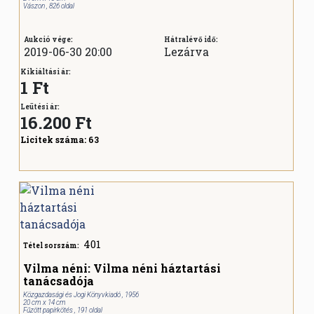
Vászon , 826 oldal
Aukció vége:
Hátralévő idő:
2019-06-30 20:00
Lezárva
Kikiáltási ár:
1 Ft
Leütési ár:
16.200
Ft
Licitek száma:
63
401
Tétel sorszám:
Vilma néni: Vilma néni háztartási
tanácsadója
Közgazdasági és Jogi Könyvkiadó , 1956
20 cm x 14 cm
Fűzött papírkötés , 191 oldal