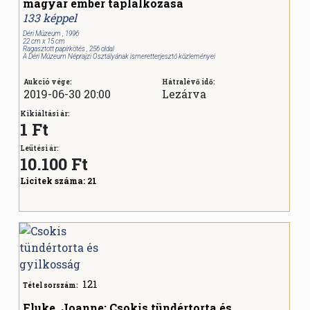
magyar ember táplálkozása
133 képpel
Déri Múzeum , 1996
22 cm x 15 cm
Ragasztott papírkötés , 256 oldal
A Déri Múzeum Néprajzi Osztályának ismeretterjesztő közleményei
Aukció vége:
Hátralévő idő:
2019-06-30 20:00
Lezárva
Kikiáltási ár:
1 Ft
Leütési ár:
10.100
Ft
Licitek száma:
21
121
Tétel sorszám:
Fluke, Joanne: Csokis tündértorta és