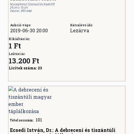
Novorg Kerszi Szervező és Kiadó Kft
24 cm x 16 cm
Vászon , 893 oldal
Aukció vége:
Hátralévő idő:
2019-06-30 20:00
Lezárva
Kikiáltási ár:
1 Ft
Leütési ár:
13.200
Ft
Licitek száma:
23
101
Tétel sorszám:
Ecsedi István, Dr.: A debreceni és tiszántúli