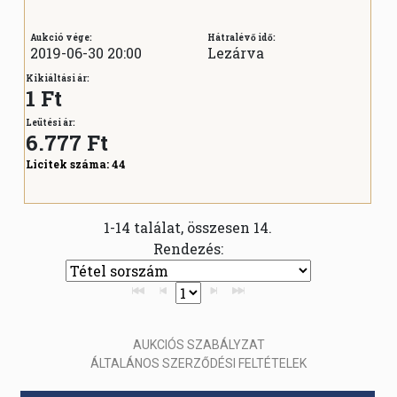
Aukció vége:
Hátralévő idő:
2019-06-30 20:00
Lezárva
Kikiáltási ár:
1 Ft
Leütési ár:
6.777
Ft
Licitek száma:
44
1-14 találat, összesen 14.
Rendezés:
AUKCIÓS SZABÁLYZAT
ÁLTALÁNOS SZERZŐDÉSI FELTÉTELEK