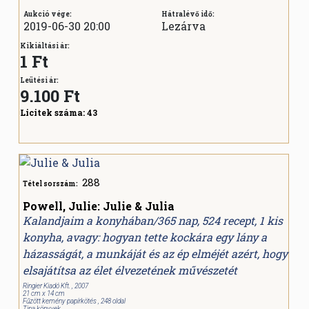
Aukció vége:
Hátralévő idő:
2019-06-30 20:00
Lezárva
Kikiáltási ár:
1 Ft
Leütési ár:
9.100
Ft
Licitek száma:
43
288
Tétel sorszám:
Powell, Julie: Julie & Julia
Kalandjaim a konyhában/365 nap, 524 recept, 1 kis
konyha, avagy: hogyan tette kockára egy lány a
házasságát, a munkáját és az ép elméjét azért, hogy
elsajátítsa az élet élvezetének művészetét
Ringier Kiadó Kft. , 2007
21 cm x 14 cm
Fűzött kemény papírkötés , 248 oldal
Tina könyvek