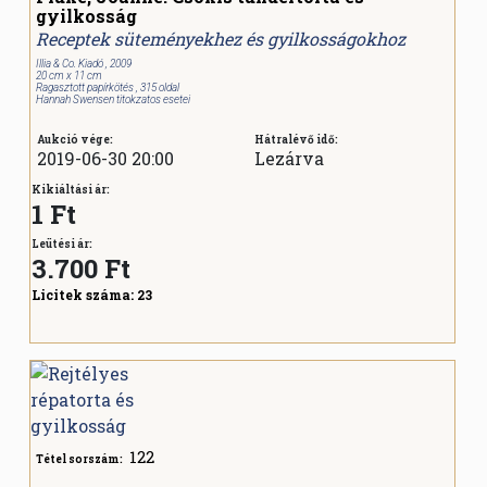
gyilkosság
Receptek süteményekhez és gyilkosságokhoz
Illia & Co. Kiadó , 2009
20 cm x 11 cm
Ragasztott papírkötés , 315 oldal
Hannah Swensen titokzatos esetei
Aukció vége:
Hátralévő idő:
2019-06-30 20:00
Lezárva
Kikiáltási ár:
1 Ft
Leütési ár:
3.700
Ft
Licitek száma:
23
122
Tétel sorszám: