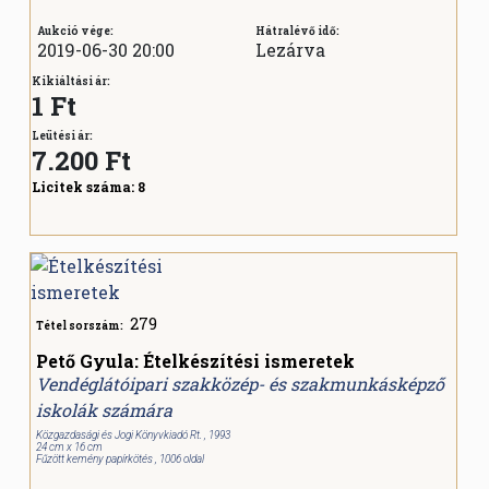
Aukció vége:
Hátralévő idő:
2019-06-30 20:00
Lezárva
Kikiáltási ár:
1 Ft
Leütési ár:
7.200
Ft
Licitek száma:
8
279
Tétel sorszám:
Pető Gyula: Ételkészítési ismeretek
Vendéglátóipari szakközép- és szakmunkásképző
iskolák számára
Közgazdasági és Jogi Könyvkiadó Rt. , 1993
24 cm x 16 cm
Fűzött kemény papírkötés , 1006 oldal