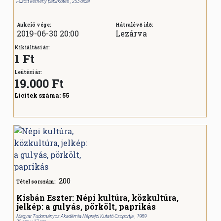
Fűzött kemény papírkötés , 253 oldal
Aukció vége:
Hátralévő idő:
2019-06-30 20:00
Lezárva
Kikiáltási ár:
1 Ft
Leütési ár:
19.000
Ft
Licitek száma:
55
200
Tétel sorszám:
Kisbán Eszter: Népi kultúra, közkultúra,
jelkép: a gulyás, pörkölt, paprikás
Magyar Tudományos Akadémia Néprajzi Kutató Csoportja , 1989