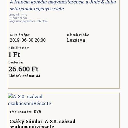
A francia konyha nagymesterének, a Julie & Julia
sztárjának regényes élete
Kelly Kft. , 2011
20 cm x 14 cm
Ragasztott papírkötés , 399 oldal
Aukció vége:
Hátralévő idő:
2019-06-30 20:00
Lezárva
Kikiáltási ár:
1 Ft
Leütési ár:
26.600
Ft
Licitek száma:
44
075
Tétel sorszám:
Csáky Sándor: A XX. század
szakácsművészete