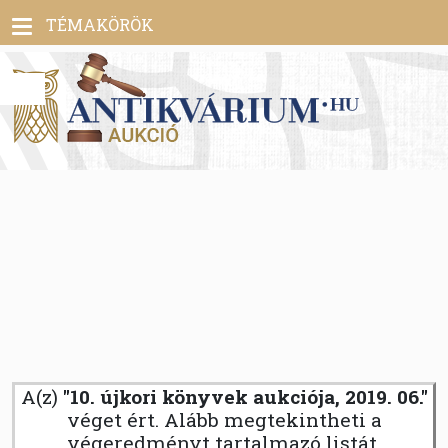
Toggle
TÉMAKÖRÖK
navigation
A(z)
"10. újkori könyvek aukciója, 2019. 06."
véget ért. Alább megtekintheti a
végeredményt tartalmazó listát.