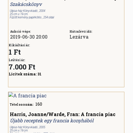
Szakácskönyv
Ulpius-ház Könyvkiadó , 2004
25 cm x 19 cm
Fűzött kemény papírkötés , 254 oldal
Aukció vége:
Hátralévő idő:
2019-06-30 20:00
Lezárva
Kikiáltási ár:
1 Ft
Leütési ár:
7.000
Ft
Licitek száma:
31
160
Tétel sorszám:
Harris, Joanne/Warde, Fran: A francia piac
Újabb receptek egy francia konyhából
Ulpius-ház Könyvkiadó , 2005
25 cm x 19 cm