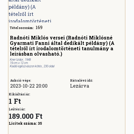
169
Tétel sorszám:
Radnóti Miklós versei (Radnóti Miklósné
Gyarmati Fanni által dedikált példány) (A
tételről írt irodalomtörténeti tanulmány a
leírásban olvasható.)
Kner Izidor , 1948
19 cm x 12 cm
Kiadói egészvászon kötés , 230 oldal
Aukció vége:
Hátralévő idő:
2023-10-22 20:00
Lezárva
Kikiáltási ár:
1 Ft
Leütési ár:
189.000
Ft
Licitek száma:
35