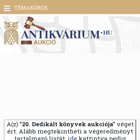
Toggle
TÉMAKÖRÖK
navigation
A(z)
"20. Dedikált könyvek aukciója"
véget
ért. Alább megtekintheti a végeredményt
tartalmazó listát,
ide
kattintva pedig