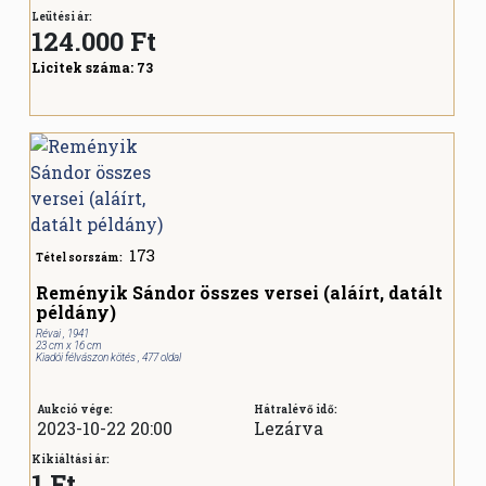
Leütési ár:
124.000
Ft
Licitek száma:
73
173
Tétel sorszám:
Reményik Sándor összes versei (aláírt, datált
példány)
Révai , 1941
23 cm x 16 cm
Kiadói félvászon kötés , 477 oldal
Aukció vége:
Hátralévő idő:
2023-10-22 20:00
Lezárva
Kikiáltási ár:
1 Ft