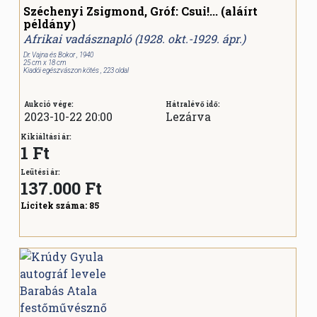
Széchenyi Zsigmond, Gróf: Csui!... (aláírt
példány)
Afrikai vadásznapló (1928. okt.-1929. ápr.)
Dr. Vajna és Bokor , 1940
25 cm x 18 cm
Kiadói egészvászon kötés , 223 oldal
Aukció vége:
Hátralévő idő:
2023-10-22 20:00
Lezárva
Kikiáltási ár:
1 Ft
Leütési ár:
137.000
Ft
Licitek száma:
85