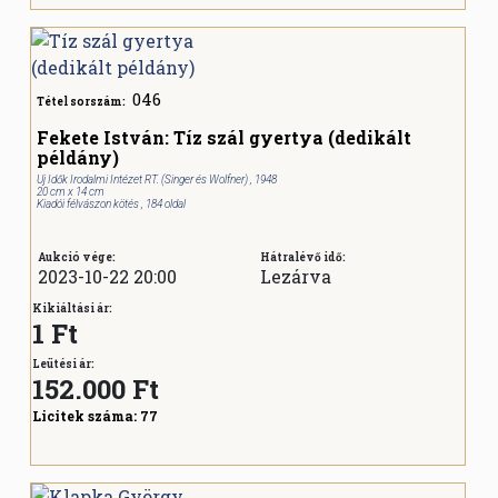
046
Tétel sorszám:
Fekete István: Tíz szál gyertya (dedikált
példány)
Uj Idők Irodalmi Intézet RT. (Singer és Wolfner) , 1948
20 cm x 14 cm
Kiadói félvászon kötés , 184 oldal
Aukció vége:
Hátralévő idő:
2023-10-22 20:00
Lezárva
Kikiáltási ár:
1 Ft
Leütési ár:
152.000
Ft
Licitek száma:
77