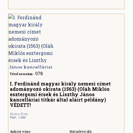
078
Tétel sorszám:
I. Ferdinánd magyar király nemesi címet
adományozó okirata (1563) (Oláh Miklós
esztergomi érsek és Liszthy János
kancelláriai titkár által aláírt példány)
VÉDETT!
52 cm x 72 cm
Papír , 1 oldal
Aukció vége:
Hátralévő idő: