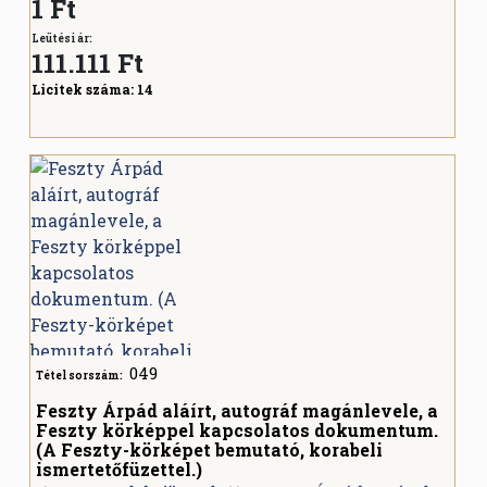
1 Ft
Leütési ár:
111.111
Ft
Licitek száma:
14
049
Tétel sorszám:
Feszty Árpád aláírt, autográf magánlevele, a
Feszty körképpel kapcsolatos dokumentum.
(A Feszty-körképet bemutató, korabeli
ismertetőfüzettel.)