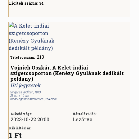
Licitek száma:
34
213
Tétel sorszám:
Vojnich Oszkár: A Kelet-indiai
szigetcsoporton (Kenézy Gyulának dedikált
példány)
Uti jegyzetek
Singer és Wolfner , 1913
23 cm x 16 cm
Kiadói egészvászon kötés , 264 oldal
Aukció vége:
Hátralévő idő:
2023-10-22 20:00
Lezárva
Kikiáltási ár:
1 Ft