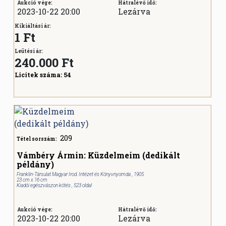
Aukció vége:
Hátralévő idő:
2023-10-22 20:00
Lezárva
Kikiáltási ár:
1 Ft
Leütési ár:
240.000
Ft
Licitek száma:
54
209
Tétel sorszám:
Vámbéry Ármin: Küzdelmeim (dedikált
példány)
Franklin-Társulat Magyar Irod. Intézet és Könyvnyomda , 1905
23 cm x 16 cm
Kiadói egészvászon kötés , 523 oldal
Aukció vége:
Hátralévő idő:
2023-10-22 20:00
Lezárva