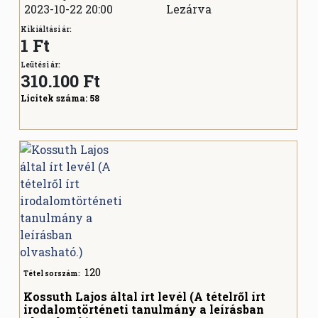
2023-10-22 20:00
Lezárva
Kikiáltási ár:
1 Ft
Leütési ár:
310.100
Ft
Licitek száma:
58
120
Tétel sorszám:
Kossuth Lajos által írt levél (A tételről írt
irodalomtörténeti tanulmány a leírásban