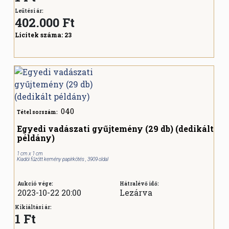
Leütési ár:
402.000
Ft
Licitek száma:
23
040
Tétel sorszám:
Egyedi vadászati gyűjtemény (29 db) (dedikált
példány)
1 cm x 1 cm
Kiadói fűzött kemény papírkötés , 3909 oldal
Aukció vége:
Hátralévő idő:
2023-10-22 20:00
Lezárva
Kikiáltási ár:
1 Ft