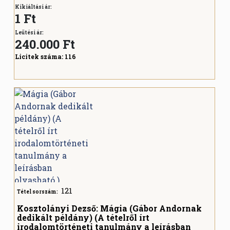
Kikiáltási ár:
1 Ft
Leütési ár:
240.000
Ft
Licitek száma:
116
121
Tétel sorszám:
Kosztolányi Dezső: Mágia (Gábor Andornak
dedikált példány) (A tételről írt
irodalomtörténeti tanulmány a leírásban