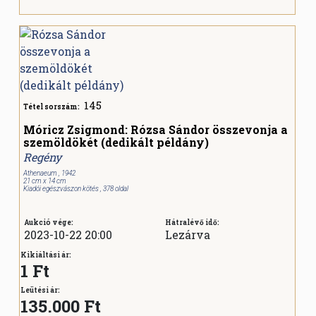
145
Tétel sorszám:
Móricz Zsigmond: Rózsa Sándor összevonja a
szemöldökét (dedikált példány)
Regény
Athenaeum , 1942
21 cm x 14 cm
Kiadói egészvászon kötés , 378 oldal
Aukció vége:
Hátralévő idő:
2023-10-22 20:00
Lezárva
Kikiáltási ár:
1 Ft
Leütési ár:
135.000
Ft