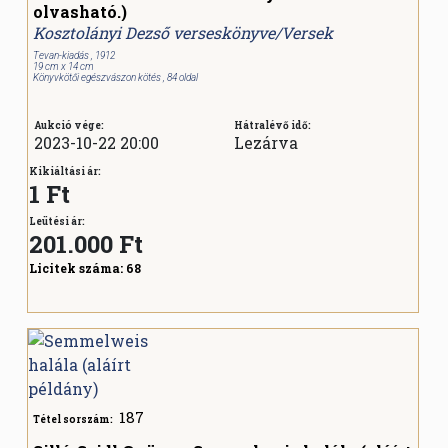
olvasható.)
Kosztolányi Dezső verseskönyve/Versek
Tevan-kiadás , 1912
19 cm x 14 cm
Könyvkötői egészvászon kötés , 84 oldal
Aukció vége:
Hátralévő idő:
2023-10-22 20:00
Lezárva
Kikiáltási ár:
1 Ft
Leütési ár:
201.000
Ft
Licitek száma:
68
187
Tétel sorszám: