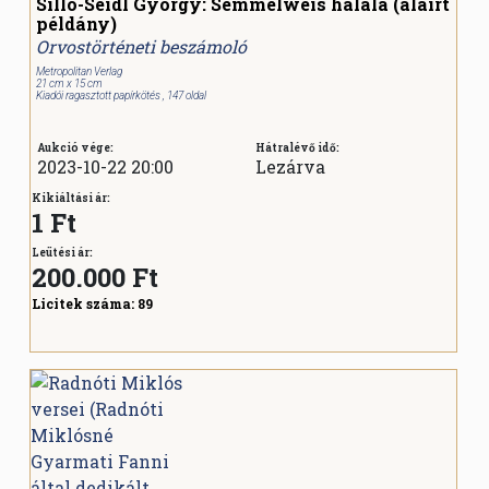
Silló-Seidl György: Semmelweis halála (aláírt
példány)
Orvostörténeti beszámoló
Metropolitan Verlag
21 cm x 15 cm
Kiadói ragasztott papírkötés , 147 oldal
Aukció vége:
Hátralévő idő:
2023-10-22 20:00
Lezárva
Kikiáltási ár:
1 Ft
Leütési ár:
200.000
Ft
Licitek száma:
89