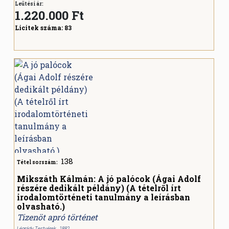
Leütési ár:
1.220.000
Ft
Licitek száma:
83
138
Tétel sorszám:
Mikszáth Kálmán: A jó palócok (Ágai Adolf
részére dedikált példány) (A tételről írt
irodalomtörténeti tanulmány a leírásban
olvasható.)
Tizenöt apró történet
Légrády Testvérek , 1882