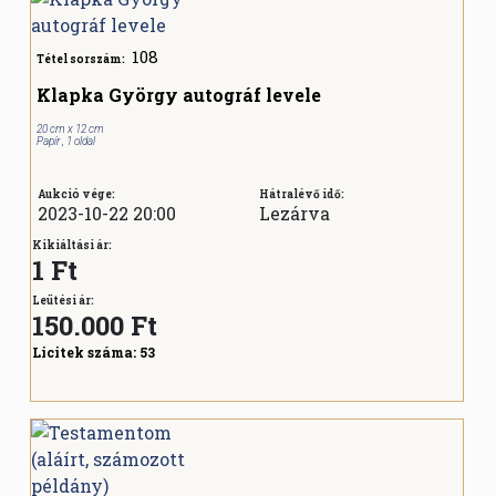
108
Tétel sorszám:
Klapka György autográf levele
20 cm x 12 cm
Papír , 1 oldal
Aukció vége:
Hátralévő idő:
2023-10-22 20:00
Lezárva
Kikiáltási ár:
1 Ft
Leütési ár:
150.000
Ft
Licitek száma:
53