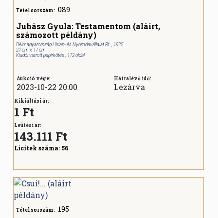
089
Tétel sorszám:
Juhász Gyula: Testamentom (aláírt,
számozott példány)
Délmagyarország Hirlap- és Nyomdavállalat Rt. , 1925
21 cm x 17 cm
Kiadói varrott papírkötés , 112 oldal
Aukció vége:
Hátralévő idő:
2023-10-22 20:00
Lezárva
Kikiáltási ár:
1 Ft
Leütési ár:
143.111
Ft
Licitek száma:
56
195
Tétel sorszám: