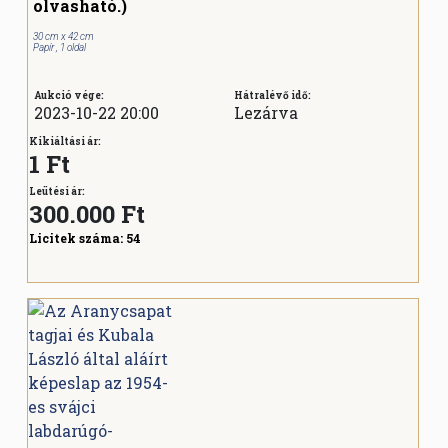
olvasható.)
30 cm x 42 cm
Papír , 1 oldal
Aukció vége:
Hátralévő idő:
2023-10-22 20:00
Lezárva
Kikiáltási ár:
1 Ft
Leütési ár:
300.000
Ft
Licitek száma:
54