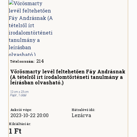
214
Tétel sorszám:
Vörösmarty levél feltehetően Fáy Andrásnak
(A tételről írt irodalomtörténeti tanulmány a
leírásban olvasható.)
12 cm x 23 cm
Papír , 1 oldal
Aukció vége:
Hátralévő idő:
2023-10-22 20:00
Lezárva
Kikiáltási ár:
1 Ft