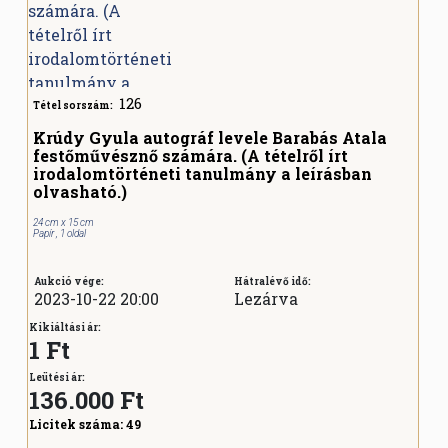
126
Tétel sorszám:
Krúdy Gyula autográf levele Barabás Atala
festőművésznő számára. (A tételről írt
irodalomtörténeti tanulmány a leírásban
olvasható.)
24 cm x 15 cm
Papír , 1 oldal
Aukció vége:
Hátralévő idő:
2023-10-22 20:00
Lezárva
Kikiáltási ár:
1 Ft
Leütési ár:
136.000
Ft
Licitek száma:
49