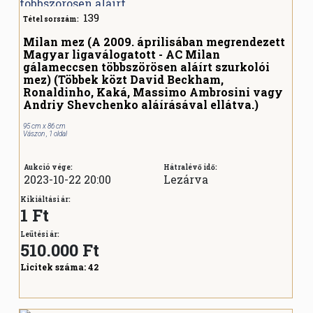
139
Tétel sorszám:
Milan mez (A 2009. áprilisában megrendezett
Magyar ligaválogatott - AC Milan
gálameccsen többszörösen aláírt szurkolói
mez) (Többek közt David Beckham,
Ronaldinho, Kaká, Massimo Ambrosini vagy
Andriy Shevchenko aláírásával ellátva.)
95 cm x 86 cm
Vászon , 1 oldal
Aukció vége:
Hátralévő idő:
2023-10-22 20:00
Lezárva
Kikiáltási ár:
1 Ft
Leütési ár:
510.000
Ft
Licitek száma:
42