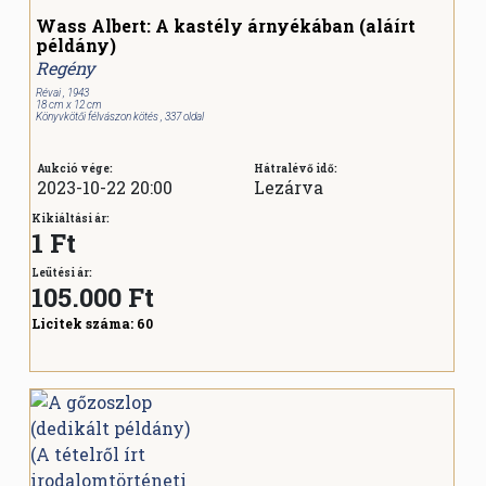
Wass Albert: A kastély árnyékában (aláírt
példány)
Regény
Révai , 1943
18 cm x 12 cm
Könyvkötői félvászon kötés , 337 oldal
Aukció vége:
Hátralévő idő:
2023-10-22 20:00
Lezárva
Kikiáltási ár:
1 Ft
Leütési ár:
105.000
Ft
Licitek száma:
60