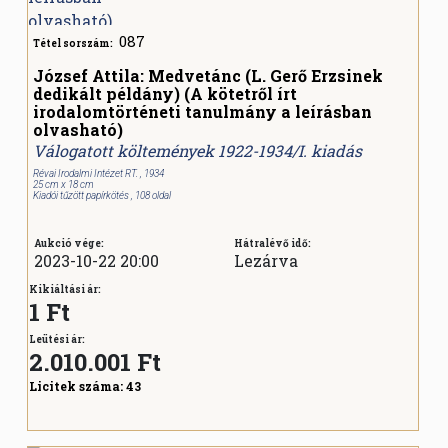
087
Tétel sorszám:
József Attila: Medvetánc (L. Gerő Erzsinek
dedikált példány) (A kötetről írt
irodalomtörténeti tanulmány a leírásban
olvasható)
Válogatott költemények 1922-1934/I. kiadás
Révai Irodalmi Intézet RT. , 1934
25 cm x 18 cm
Kiadói tűzött papírkötés , 108 oldal
Aukció vége:
Hátralévő idő:
2023-10-22 20:00
Lezárva
Kikiáltási ár:
1 Ft
Leütési ár:
2.010.001
Ft
Licitek száma:
43