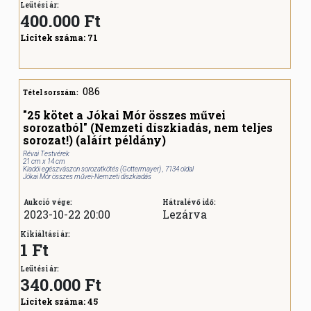
Leütési ár:
400.000
Ft
Licitek száma:
71
086
Tétel sorszám:
"25 kötet a Jókai Mór összes művei
sorozatból" (Nemzeti díszkiadás, nem teljes
sorozat!) (aláírt példány)
Révai Testvérek
21 cm x 14 cm
Kiadói egészvászon sorozatkötés (Gottermayer) , 7134 oldal
Jókai Mór összes művei-Nemzeti díszkiadás
Aukció vége:
Hátralévő idő:
2023-10-22 20:00
Lezárva
Kikiáltási ár:
1 Ft
Leütési ár:
340.000
Ft
Licitek száma:
45