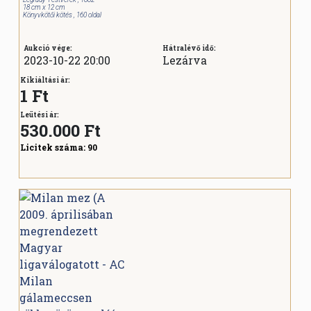
18 cm x 12 cm
Könyvkötői kötés , 160 oldal
Aukció vége:
Hátralévő idő:
2023-10-22 20:00
Lezárva
Kikiáltási ár:
1 Ft
Leütési ár:
530.000
Ft
Licitek száma:
90