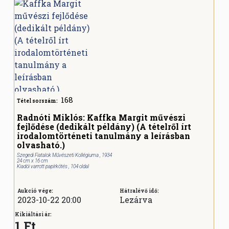
168
Tétel sorszám:
Radnóti Miklós: Kaffka Margit művészi
fejlődése (dedikált példány) (A tételről írt
irodalomtörténeti tanulmány a leírásban
olvasható.)
Szegedi Fiatalok Művészeti Kollégiuma , 1934
24 cm x 16 cm
Kiadói varrott papírkötés , 104 oldal
Aukció vége:
Hátralévő idő:
2023-10-22 20:00
Lezárva
Kikiáltási ár:
1 Ft