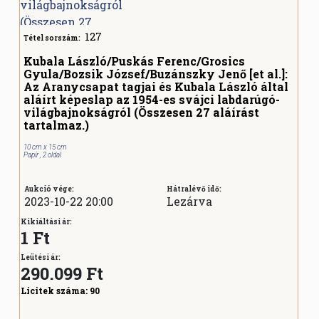
127
Tétel sorszám:
Kubala László/Puskás Ferenc/Grosics
Gyula/Bozsik József/Buzánszky Jenő [et al.]:
Az Aranycsapat tagjai és Kubala László által
aláírt képeslap az 1954-es svájci labdarúgó-
világbajnokságról (Összesen 27 aláírást
tartalmaz.)
10 cm x 15 cm
Papír , 2 oldal
Aukció vége:
Hátralévő idő:
2023-10-22 20:00
Lezárva
Kikiáltási ár:
1 Ft
Leütési ár:
290.099
Ft
Licitek száma:
90