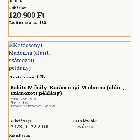
Leütési ár:
120.900
Ft
Licitek száma:
133
008
Tétel sorszám:
Babits Mihály: Karácsonyi Madonna (aláírt,
számozott példány)
Táltos Kiadás , 1920
18 cm x 13 cm
Korabeli félvászon kötés , 246 oldal
Aukció vége:
Hátralévő idő:
2023-10-22 20:00
Lezárva
Kikiáltási ár: