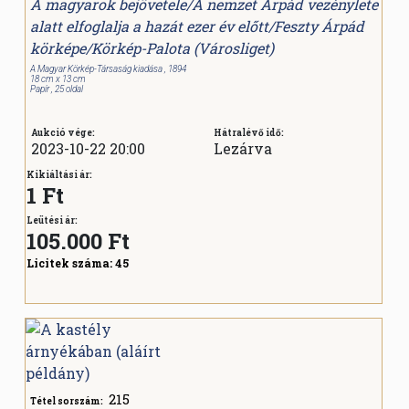
A magyarok bejövetele/A nemzet Árpád vezénylete
alatt elfoglalja a hazát ezer év előtt/Feszty Árpád
körképe/Körkép-Palota (Városliget)
A Magyar Körkép-Társaság kiadása , 1894
18 cm x 13 cm
Papír , 25 oldal
Aukció vége:
Hátralévő idő:
2023-10-22 20:00
Lezárva
Kikiáltási ár:
1 Ft
Leütési ár:
105.000
Ft
Licitek száma:
45
215
Tétel sorszám: