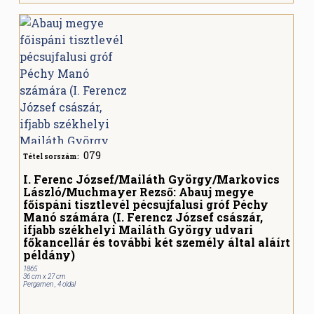
079
Tétel sorszám:
I. Ferenc József/Mailáth György/Markovics
László/Much­­mayer Rezső: Abauj megye
főispáni tisztlevél pécsujfalusi gróf Péchy
Manó számára (I. Ferencz József császár,
ifjabb székhelyi Mailáth György udvari
főkancellár és további két személy által aláírt
példány)
1865
36 cm x 27 cm
Pergamen , 4 oldal